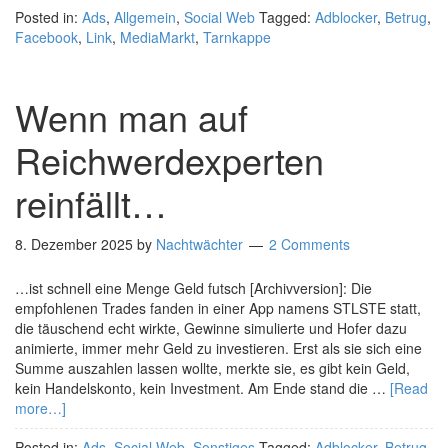
Posted in:
Ads
,
Allgemein
,
Social Web
Tagged:
Adblocker
,
Betrug
,
Facebook
,
Link
,
MediaMarkt
,
Tarnkappe
Wenn man auf
Reichwerdexperten
reinfällt…
8. Dezember 2025
by
Nachtwächter
2 Comments
…ist schnell eine Menge Geld futsch [Archivversion]: Die
empfohlenen Trades fanden in einer App namens STLSTE statt,
die täuschend echt wirkte, Gewinne simulierte und Hofer dazu
animierte, immer mehr Geld zu investieren. Erst als sie sich eine
Summe auszahlen lassen wollte, merkte sie, es gibt kein Geld,
kein Handelskonto, kein Investment. Am Ende stand die …
[Read
more…]
Posted in:
Ads
,
Social Web
,
Sonstiges
Tagged:
Adblocker
,
Betrug
,