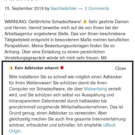
15. September 2019
by
Nachtwächter
3 Comments
WARNUNG: Gefährliche Schadsoftware!
Sehr geehrte Damen
und Herren, hiermit bewerbe mich auf die von Ihnen bei der
Arbeitsagentur angebotene Stelle. Das von Ihnen beschriebene
Tätigkeitsfeld entspricht in besonderem Maße meinen beruflichen
Perspektiven. Meine Bewerbungsunterlagen finden Sie im
Anhang. Über eine Einladung zu einem persönlichen
Vorstellungsgespräch würde ich mich sehr freuen. Mit
freundlichen Grüßen Eva …
[Read more…]
Kein Adblocker erkannt
Close
Posted in:
Informatives
,
Mail
Tagged:
Bewerbung
,
Erpressung
,
Bitte installieren Sie so schnell wie möglich einen Adblocker
Link
,
Mailanhang
,
Microsoft
,
Schadsoftware
,
Tarnkappe
,
Windows
für ihren Webbrowser! Sie schützen damit die Ihren
Computer vor Schadsoftware, die über
Malvertising
verteilt
wird, und Sie schützen sich selbst vor Ausspähung und
intransparentem Datenhandel durch halbseiden bis
grenzkriminell vorgehende Wirtschaftsunternehmen. Das ist
Grund genug, einen Adblocker zu verwenden. Aber
Copyright © 2026 Unser täglich Spam.
gleichzeitig machen Sie auch Ihre gesamte Interneterfahrung
Mobile
WordPress Theme by themehall.com
schöner, erfreulicher und schneller. Ich empfehle
uBlock
Origin
.