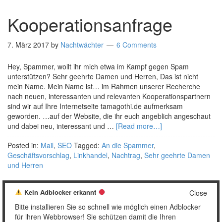
Kooperationsanfrage
7. März 2017
by
Nachtwächter
6 Comments
Hey, Spammer, wollt ihr mich etwa im Kampf gegen Spam
unterstützen? Sehr geehrte Damen und Herren, Das ist nicht
mein Name. Mein Name ist… im Rahmen unserer Recherche
nach neuen, interessanten und relevanten Kooperationspartnern
sind wir auf Ihre Internetseite tamagothi.de aufmerksam
geworden. …auf der Website, die ihr euch angeblich angeschaut
und dabei neu, interessant und …
[Read more…]
Posted in:
Mail
,
SEO
Tagged:
An die Spammer
,
Geschäftsvorschlag
,
Linkhandel
,
Nachtrag
,
Sehr geehrte Damen
und Herren
Kein Adblocker erkannt
Close
Bitte installieren Sie so schnell wie möglich einen Adblocker
1
2
3
Weiter »
für ihren Webbrowser! Sie schützen damit die Ihren