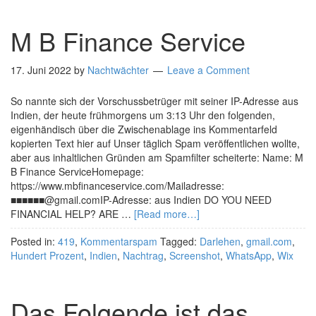
M B Finance Service
17. Juni 2022
by
Nachtwächter
Leave a Comment
So nannte sich der Vorschussbetrüger mit seiner IP-Adresse aus
Indien, der heute frühmorgens um 3:13 Uhr den folgenden,
eigenhändisch über die Zwischenablage ins Kommentarfeld
kopierten Text hier auf Unser täglich Spam veröffentlichen wollte,
aber aus inhaltlichen Gründen am Spamfilter scheiterte: Name: M
B Finance ServiceHomepage:
https://www.mbfinanceservice.com/Mailadresse:
■■■■■■@gmail.comIP-Adresse: aus Indien DO YOU NEED
FINANCIAL HELP? ARE …
[Read more…]
Posted in:
419
,
Kommentarspam
Tagged:
Darlehen
,
gmail.com
,
Hundert Prozent
,
Indien
,
Nachtrag
,
Screenshot
,
WhatsApp
,
Wix
Das Folgende ist das