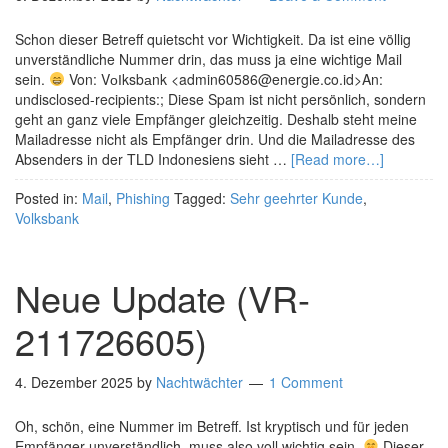
Schon dieser Betreff quietscht vor Wichtigkeit. Da ist eine völlig
unverständliche Nummer drin, das muss ja eine wichtige Mail
sein.
Von: VоІksbаnk <admin60586@energie.co.id>An:
undisclosed-recipients:; Diese Spam ist nicht persönlich, sondern
geht an ganz viele Empfänger gleichzeitig. Deshalb steht meine
Mailadresse nicht als Empfänger drin. Und die Mailadresse des
Absenders in der TLD Indonesiens sieht …
[Read more…]
Posted in:
Mail
,
Phishing
Tagged:
Sehr geehrter Kunde
,
Volksbank
Neue Update (VR-
211726605)
4. Dezember 2025
by
Nachtwächter
1 Comment
Oh, schön, eine Nummer im Betreff. Ist kryptisch und für jeden
Empfänger unverständlich, muss also voll wichtig sein.
Dieser