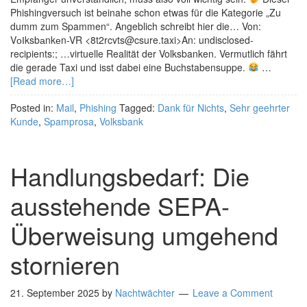
Phishingversuch ist beinahe schon etwas für die Kategorie „Zu
dumm zum Spammen“. Angeblich schreibt hier die… Von:
VоІksbаnkеn-VR <8t2rcvts@csure.taxi>An: undisclosed-
recipients:; …virtuelle Realität der Volksbanken. Vermutlich fährt
die gerade Taxi und isst dabei eine Buchstabensuppe.
…
[Read more…]
Posted in:
Mail
,
Phishing
Tagged:
Dank für Nichts
,
Sehr geehrter
Kunde
,
Spamprosa
,
Volksbank
Handlungsbedarf: Die
ausstehende SEPA-
Überweisung umgehend
stornieren
21. September 2025
by
Nachtwächter
Leave a Comment