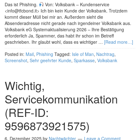
Das ist Phishing.
Von: Volksbank – Kundenservice
<info@tfcbond.it> Ich bin kein Kunde der Volksbank. Trotzdem
kommt dieser Müll bei mir an. Außerdem sieht die
Absenderadresse nicht gerade nach irgendeiner Volksbank aus.
Volksbank eG Systemaktualisierung 2026 – Ihre Bestätigung
erforderlich Ja, Spammer, das habt ihr schon im Betreff
geschrieben. Ihr glaubt wohl, dass es wichtiger …
[Read more…]
Posted in:
Mail
,
Phishing
Tagged:
Isle of Man
,
Nachtrag
,
Screenshot
,
Sehr geehrter Kunde
,
Sparkasse
,
Volksbank
Wichtig,
Servicekommunikation
(REF-ID:
9596873921575)
6. Dezember 2025
by
Nachtwächter
Leave a Comment