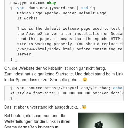
new.jynsard.com	
okay
$ 
lynx
 -dump new.jynsard.com | 
sed
 9q

   Debian Logo Apache2 Debian Default Page

   It works!

   This is the default welcome page used to test the
   the Apache2 server after installation on Debian s
   read this page, it means that the Apache HTTP ser
   site is working properly. You should replace this
   /var/www/html/index.html) before continuing to op
   server.

Oh, die „Website der Volksbank“ ist noch gar nicht fertig.
Zumindest hat sie gar keine Startseite. Und dabei stand beim Link
in der Spam, dass er zur Startseite gehe…
$ lynx -source https://tinyurl.com/yktlchae; 
echo
<i style='font-size: 0.0000000000003px;'>en docile 
Das ist aber unverständlich ausgedrückt…
Bei Leuten, die spammen und die
Weiterleitungen für die Links in ihren
Spams dermaßen kryptisch in