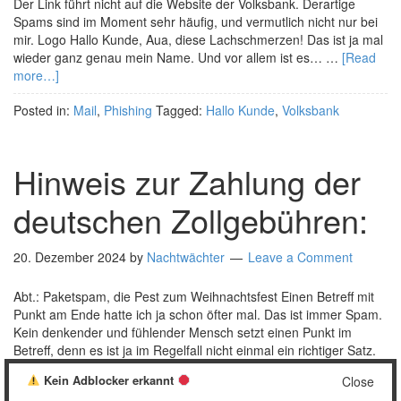
Der Link führt nicht auf die Website der Volksbank. Derartige
Spams sind im Moment sehr häufig, und vermutlich nicht nur bei
mir. Logo Hallo Kunde, Aua, diese Lachschmerzen! Das ist ja mal
wieder ganz genau mein Name. Und vor allem ist es… …
[Read
more…]
Posted in:
Mail
,
Phishing
Tagged:
Hallo Kunde
,
Volksbank
Hinweis zur Zahlung der
deutschen Zollgebühren:
20. Dezember 2024
by
Nachtwächter
Leave a Comment
Abt.: Paketspam, die Pest zum Weihnachtsfest Einen Betreff mit
Punkt am Ende hatte ich ja schon öfter mal. Das ist immer Spam.
Kein denkender und fühlender Mensch setzt einen Punkt im
Betreff, denn es ist ja im Regelfall nicht einmal ein richtiger Satz.
Spammer verstehen die Spamskripte halt nicht so gut, und
Kein Adblocker erkannt
Close
außerdem wollen sie …
[Read more…]