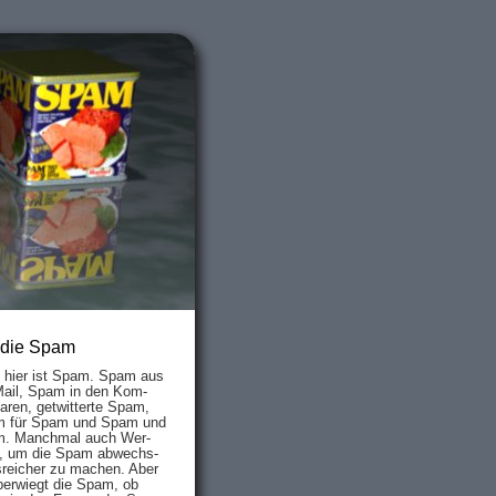
 die Spam
s hier ist Spam. Spam aus
Mail, Spam in den Kom­
aren, ge­twit­ter­te Spam,
 für Spam und Spam und
. Manch­mal auch Wer­
, um die Spam ab­wechs­
­reich­er zu mach­en. Aber
ber­wiegt die Spam, ob