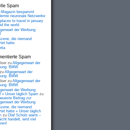
elle Spam
-Magazin bespammt
lernte neuronale Netzwerke
places to travel in january
nd the world
egenwart der Werbung:
W
Szene, die niemand
tet hatte
etta
entierte Spam
User
zu
Allgegenwart der
bung: BMW
zu
Allgegenwart der
bung: BMW
User
zu
Allgegenwart der
bung: BMW
egenwart der Werbung:
« Unser täglich Spam
zu
neueste Beitrag zur
egenwart der Werbung
Szene, die niemand
tet hatte « Unser täglich
m
zu
Olaf Scholz warnt –
icht handelt, wird viel
eren!