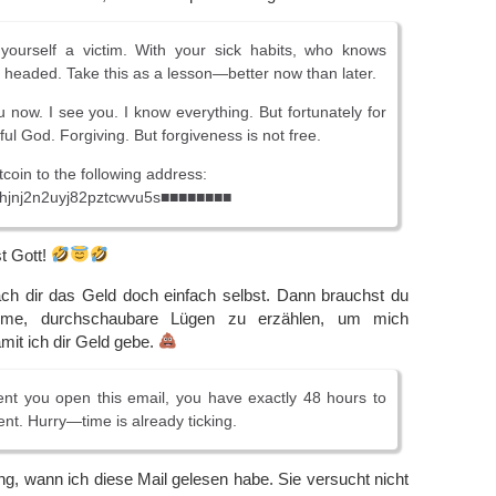
 yourself a victim. With your sick habits, who knows
headed. Take this as a lesson—better now than later.
 now. I see you. I know everything. But fortunately for
ful God. Forgiving. But forgiveness is not free.
coin to the following address:
hjnj2n2uyj82pztcwvu5s■■■■■■■■
t Gott!
ch dir das Geld doch einfach selbst. Dann brauchst du
mme, durchschaubare Lügen zu erzählen, um mich
mit ich dir Geld gebe.
t you open this email, you have exactly 48 hours to
t. Hurry—time is already ticking.
g, wann ich diese Mail gelesen habe. Sie versucht nicht