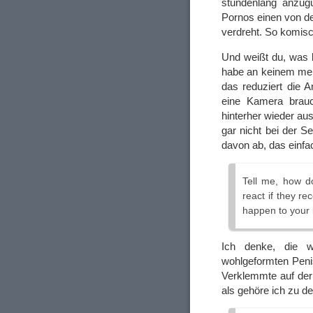
stundenlang anzugu
Pornos einen von d
verdreht. So komisc
Und weißt du, was b
habe an keinem mei
das reduziert die A
eine Kamera brauc
hinterher wieder aus
gar nicht bei der S
davon ab, das einfa
Tell me, how do
react if they r
happen to your 
Ich denke, die w
wohlgeformten Penis
Verklemmte auf der
als gehöre ich zu de