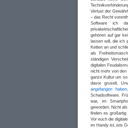
Technikverhinderu
Verlust der Gewährl
– das Recht vorenth
Software ich da
privatwirtschaft
gehören auf gar kei
lassen will, die ich
Ketten an und schli
als Freiheitsmasc
ständigen Versche
digitalen Feudalism
nicht mehr von den 
ganze Kultur um so
davor gruselt. U
angefangen haben
Schadsoftware. Früh
war, im Smartpho
geworden. Nicht al
finden es großarti
Vor euch die digita
im Handy ist, ists G