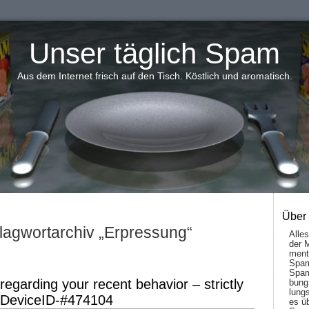
Unser täglich Spam
Aus dem Internet frisch auf den Tisch. Köstlich und aromatisch.
Über
lagwortarchiv „Erpressung“
Alle
der 
men­t
Spam
Spam
 regarding your recent behavior – strictly
bung
lungs
> DeviceID-#474104
es ü