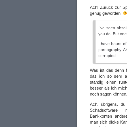
Ach! Zurück zur Sp
genug geworden.
I’ve seen absol
you do. But one 
I have hours of
pornography. Al
corrupted.
Was ist das denn f
das ich so sehr 
ständig einen run
besser als ich mich
noch sagen können
Ach, übrigens, du
Schadsoftware i
Bankkonten andere
man sich dicke Kar