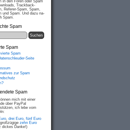
 in den Fo­ren oder Spam
wn­loads, Track­back-
, Re­fe­rer-Spam, Spam,
 und Spam. Und da­zu na­
ich Spam.
chte Spam
rte Spam
ivierte Spam
Datenschleuder-Seite
essum
rmatives zur Spam
ndschutz
m?
endete Spam
können mich mit einer
de über PayPal
rstützen, ich lebe vom
ln:
Euro
,
drei Euro
,
fünf Euro
 großzügige
zehn Euro
z dickes Danke!)