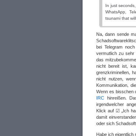
In just seconds,
WhatsApp, Tel
tsunami that wil
Na, dann sende ma
Schadsoftwareklitsc
bei Telegram noch 
vermutlich zu sehr
das mitzubekommen
nicht bereit ist, 
grenzkriminellen, h
nicht nutzen, wen
Kommunikation, die
Wenn es bisschen o
IRC
hinreißen. Da
irgendwelcher ang
Klick auf ☑ „Ich h
damit einverstanden
oder sich Schadsof
Habe ich eigentlic