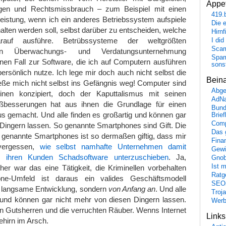
Appet
ngen und Rechtsmissbrauch – zum Beispiel mit einen
419.
eistung, wenn ich ein anderes Betriebssystem aufspiele
Die 
alten werden soll, selbst darüber zu entscheiden, welche
Hirn
rauf ausführe. Betrübssysteme der weltgrößten
I did
Scam
lichen Überwachungs- und Verdatungsunternehmung
Spam
nen Fall zur Software, die ich auf Computern ausführen
sons
 persönlich nutze. Ich lege mir doch auch nicht selbst die
Bein
eße mich nicht selbst ins Gefängnis weg! Computer sind
Abge
hinen konzipiert, doch der Kaputtalismus mit seinen
AdN
ißbesserungen hat aus ihnen die Grundlage für einen
Bund
us gemacht. Und alle finden es großartig und können gar
Brie
Comp
Dingern lassen. So genannte Smartphones sind Gift. Die
Das 
 genannte Smartphones ist so dermaßen giftig, dass mir
Fina
nvergessen,
wie selbst namhafte Unternehmen damit
Gewi
, ihren Kunden Schadsoftware unterzuschieben
. Ja,
Gnob
Ist 
er war das eine Tätigkeit, die Kriminellen vorbehalten
Ratge
ne-Umfeld ist daraus ein valides Geschäftsmodell
SEO
s langsame Entwicklung, sondern
von Anfang an
. Und alle
Troj
g und können gar nicht mehr von diesen Dingern lassen.
Wer
len Gutsherren und die verruchten Räuber. Wenns Internet
Link
ehirn im Arsch.