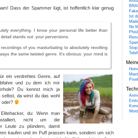
Anti
BRA
am! Dass der Spammer lügt, ist hoffentlich klar genug
Fake
Ist 
Maili
No M
utely everything. I know your personal life better than
Phis
detail stands out: your perversions.
Roma
Spa
 recordings of you masturbating to absolutely revolting
Stop
Tele
ways the same twisted genre. It’s obvious: your mind is
Mein
Hom
Mast
ür ein verdrehtes Genre, auf
Pixe
abfahre und zu dem ich mir
Tech
terhole? Du kennst mich ja
 selbst, da wirst du das wohl
Anme
Eint
, oder?
Komm
Word
 Elitehacker, du: Wenn man
nstalliert, nicht um die
r Leute zu plündern, damit
ren kaufen und im Puff prassen kann, sondern um sich