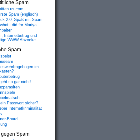
itliche Spam
bitten us.com
erste Spam (englisch)
fick 2.0: Spaß mit Spam
 what i did for Mariya
baiter
, Internetbetrug und
tige WWW Abzocke
ahe Spam
speist
auseam
eswehrfragebogen im
fkasten?
uterbetrug
geht so gar nicht!
nzparasiten
nnspiele
belmatsch
mein Passwort sicher?
ber Internetkriminalität
s
aner-Board
bung
s gegen Spam