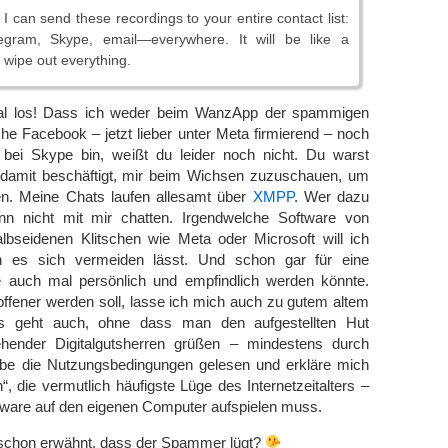
 I can send these recordings to your entire contact list:
egram, Skype, email—everywhere. It will be like a
l wipe out everything.
l los! Dass ich weder beim WanzApp der spammigen
he Facebook – jetzt lieber unter Meta firmierend – noch
bei Skype bin, weißt du leider noch nicht. Du warst
 damit beschäftigt, mir beim Wichsen zuzuschauen, um
. Meine Chats laufen allesamt über
XMPP
. Wer dazu
kann nicht mit mir chatten. Irgendwelche Software von
albseidenen Klitschen wie Meta oder Microsoft will ich
n es sich vermeiden lässt. Und schon gar für eine
 auch mal persönlich und empfindlich werden könnte.
ffener werden soll, lasse ich mich auch zu gutem altem
s geht auch, ohne dass man den aufgestellten Hut
ehender Digitalgutsherren grüßen – mindestens durch
abe die Nutzungsbedingungen gelesen und erkläre mich
“, die vermutlich häufigste Lüge des Internetzeitalters –
tware auf den eigenen Computer aufspielen muss.
h schon erwähnt, dass der Spammer lügt?