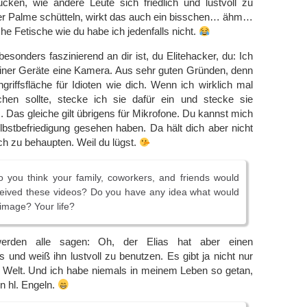
cken, wie andere Leute sich friedlich und lustvoll zu
er Palme schütteln, wirkt das auch ein bisschen… ähm…
he Fetische wie du habe ich jedenfalls nicht.
esonders faszinierend an dir ist, du Elitehacker, du: Ich
ner Geräte eine Kamera. Aus sehr guten Gründen, denn
ngriffsfläche für Idioten wie dich. Wenn ich wirklich mal
hen sollte, stecke ich sie dafür ein und stecke sie
. Das gleiche gilt übrigens für Mikrofone. Du kannst mich
elbstbefriedigung gesehen haben. Da hält dich aber nicht
ch zu behaupten. Weil du lügst.
 you think your family, coworkers, and friends would
eceived these videos? Do you have any idea what would
image? Your life?
erden alle sagen: Oh, der Elias hat aber einen
 und weiß ihn lustvoll zu benutzen. Es gibt ja nicht nur
 Welt. Und ich habe niemals in meinem Leben so getan,
n hl. Engeln.