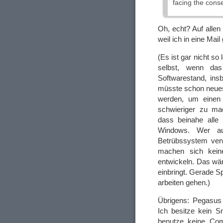
facing the con
Oh, echt? Auf allen
weil ich in eine Ma
(Es ist gar nicht so
selbst, wenn da
Softwarestand, ins
müsste schon neuest
werden, um einen
schwieriger zu ma
dass beinahe alle
Windows. Wer auf
Betrübssystem verw
machen sich kein
entwickeln. Das wär
einbringt. Gerade S
arbeiten gehen.)
Übrigens: Pegasus
Ich besitze kein S
benutze keine Com