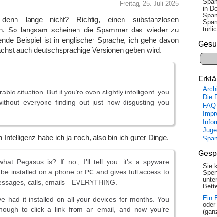
Spam
Freitag, 25. Juli 2025
in Do
Spam
denn lange nicht? Richtig, einen substanzlosen
Spam
tür­l
h. So langsam scheinen die Spammer das wieder zu
ende Beispiel ist in englischer Sprache, ich gehe davon
Gesu
chst auch deutschsprachige Versionen geben wird.
Erklä
Arch
able situation. But if you’re even slightly intelligent, you
Die 
ithout everyone finding out just how disgusting you
FAQ
Impr
Info
Juge
 Intelligenz habe ich ja noch, also bin ich guter Dinge.
Spa
Gesp
at Pegasus is? If not, I’ll tell you: it’s a spyware
Sie 
 be installed on a phone or PC and gives full access to
Spen
unte
essages, calls, emails—EVERYTHING.
Bette
Ein 
e had it installed on all your devices for months. You
oder
nough to click a link from an email, and now you’re
(gan