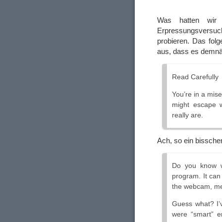
Was hatten wir 
Erpressungsversuc
probieren. Das folg
aus, dass es demnä
Read Carefully
You’re in a miser
might escape w
really are.
Ach, so ein bisschen
Do you know wh
program. It can
the webcam, m
Guess what? I’v
were “smart” e