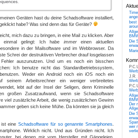
sequences.
Aktu
Time
ange
 meinen Geräten hast du deine Schadsoftware installiert,
best 
il geklickt habe? Was sind denn das für Geräte?
arou
Allg
 leicht, mich dazu zu bringen, in eine Mail zu klicken. Aber
BM
s einmal gelingt: Ich habe
immer
einen aktuellen
Die 
erwar
besondere in der Mailsoftware und im Webbrowser. Da
Mari
e Schrei der destruktiven Verbrecher drauf losgelassen
Komm
 Fehler auszunutzen. Und um es noch ein bisschen
P.C.
chen: Ich benutze nicht das Standardbetriebssystem,
Wer
 benutzen. Weder ein Android noch ein iOS noch ein
J.R.
 seinem Arbeitsrechner ein weniger verbreitetes
Wer
P.C.
endet, lebt auf der Insel der Seligen, denn Kriminelle
Wer
en großen Zusatzaufwand, wenn sie Schadsoftware
Allg
e viel zusätzliche Arbeit, die wenig zusätzlichen Gewinn
BMW 
Der 
pammer geben sich keine Mühe. Da könnten sie ja gleich
Allg
Die 
erwar
Spa
 ist eine
Schadsoftware für so genannte Smartphones
.
wer n
martphone. Wirklich nicht. Und aus Gründen nicht. Ich
verli
puter, bei denen mir vom Hersteller mit Gängeleien,