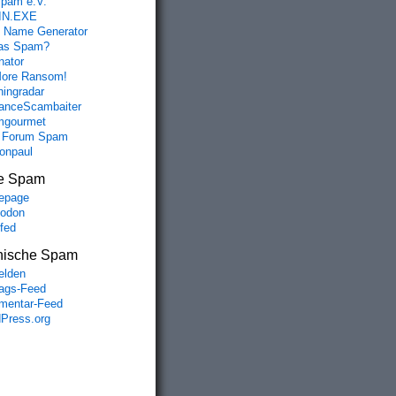
spam e.V.
IN.EXE
 Name Generator
das Spam?
nator
ore Ransom!
hingradar
nceScambaiter
mgourmet
 Forum Spam
fonpaul
e Spam
epage
odon
lfed
nische Spam
lden
rags-Feed
entar-Feed
Press.org