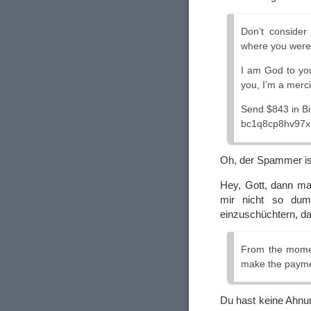
Don’t consider
where you were 
I am God to you
you, I’m a merci
Send $843 in Bit
bc1q8cp8hv97x
Oh, der Spammer is
Hey, Gott, dann ma
mir nicht so du
einzuschüchtern, da
From the momen
make the paymen
Du hast keine Ahnun