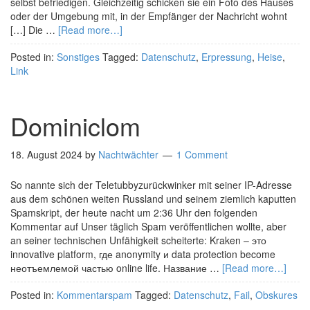
selbst befriedigen. Gleichzeitig schicken sie ein Foto des Hauses
oder der Umgebung mit, in der Empfänger der Nachricht wohnt
[…] Die …
[Read more…]
Posted in:
Sonstiges
Tagged:
Datenschutz
,
Erpressung
,
Heise
,
Link
Dominiclom
18. August 2024
by
Nachtwächter
1 Comment
So nannte sich der Teletubbyzurückwinker mit seiner IP-Adresse
aus dem schönen weiten Russland und seinem ziemlich kaputten
Spamskript, der heute nacht um 2:36 Uhr den folgenden
Kommentar auf Unser täglich Spam veröffentlichen wollte, aber
an seiner technischen Unfähigkeit scheiterte: Kraken – это
innovative platform, где anonymity и data protection become
неотъемлемой частью online life. Название …
[Read more…]
Posted in:
Kommentarspam
Tagged:
Datenschutz
,
Fail
,
Obskures