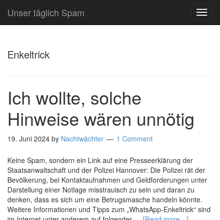
Unser täglich Spam
TOG
NAVI
Enkeltrick
Ich wollte, solche
Hinweise wären unnötig
19. Juni 2024
by
Nachtwächter
1 Comment
Keine Spam, sondern ein Link auf eine Presseerklärung der
Staatsanwaltschaft und der Polizei Hannover: Die Polizei rät der
Bevölkerung, bei Kontaktaufnahmen und Geldforderungen unter
Darstellung einer Notlage misstrauisch zu sein und daran zu
denken, dass es sich um eine Betrugsmasche handeln könnte.
Weitere Informationen und Tipps zum „WhatsApp-Enkeltrick“ sind
im Internet unter anderem auf folgender …
[Read more…]