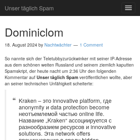
Unser täglich Spam
TOG
NAVI
Dominiclom
18. August 2024
by
Nachtwächter
1 Comment
So nannte sich der Teletubbyzurückwinker mit seiner IP-Adresse
aus dem schönen weiten Russland und seinem ziemlich kaputten
Spamskript, der heute nacht um 2:36 Uhr den folgenden
Kommentar auf
Unser täglich Spam
veröffentlichen wollte, aber
an seiner technischen Unfähigkeit scheiterte:
Kraken – это innovative platform, где
anonymity и data protection become
неотъемлемой частью online life.
Название „Kraken“ ассоциируется с
разнообразием ресурсов и innovative
solutions. Эта network offers
проникновение в среду hidden