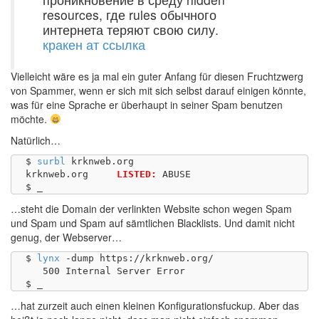
resources, где rules обычного
интернета теряют свою силу.
кракен ат ссылка
Vielleicht wäre es ja mal ein guter Anfang für diesen Fruchtzwerg
von Spammer, wenn er sich mit sich selbst darauf einigen könnte,
was für eine Sprache er überhaupt in seiner Spam benutzen
möchte.
Natürlich…
$ 
surbl
 krknweb.org

krknweb.org	
LISTED:
 ABUSE

…steht die Domain der verlinkten Website schon wegen Spam
und Spam und Spam auf sämtlichen Blacklists. Und damit nicht
genug, der Webserver…
$ 
lynx
 -dump https://krknweb.org/

   500 Internal Server Error

…hat zurzeit auch einen kleinen Konfigurationsfuckup. Aber das