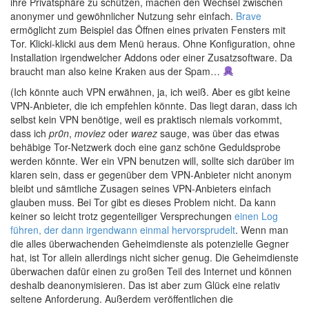
ihre Privatsphäre zu schützen, machen den Wechsel zwischen
anonymer und gewöhnlicher Nutzung sehr einfach.
Brave
ermöglicht zum Beispiel das Öffnen eines privaten Fensters mit
Tor. Klicki-klicki aus dem Menü heraus. Ohne Konfiguration, ohne
Installation irgendwelcher Addons oder einer Zusatzsoftware. Da
braucht man also keine Kraken aus der Spam…
(Ich könnte auch VPN erwähnen, ja, ich weiß. Aber es gibt keine
VPN-Anbieter, die ich empfehlen könnte. Das liegt daran, dass ich
selbst kein VPN benötige, weil es praktisch niemals vorkommt,
dass ich
pr0n
,
moviez
oder
warez
sauge, was über das etwas
behäbige Tor-Netzwerk doch eine ganz schöne Geduldsprobe
werden könnte. Wer ein VPN benutzen will, sollte sich darüber im
klaren sein, dass er gegenüber dem VPN-Anbieter nicht anonym
bleibt und sämtliche Zusagen seines VPN-Anbieters einfach
glauben muss. Bei Tor gibt es dieses Problem nicht. Da kann
keiner so leicht trotz gegenteiliger Versprechungen
einen Log
führen, der dann irgendwann einmal hervorsprudelt
. Wenn man
die alles überwachenden Geheimdienste als potenzielle Gegner
hat, ist Tor allein allerdings nicht sicher genug. Die Geheimdienste
überwachen dafür einen zu großen Teil des Internet und können
deshalb deanonymisieren. Das ist aber zum Glück eine relativ
seltene Anforderung. Außerdem veröffentlichen die