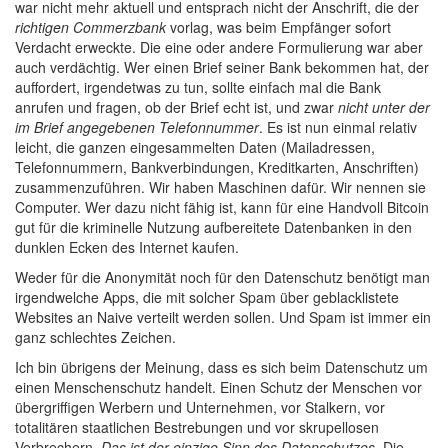
war nicht mehr aktuell und entsprach nicht der Anschrift, die der
richtigen Commerzbank
vorlag, was beim Empfänger sofort
Verdacht erweckte. Die eine oder andere Formulierung war aber
auch verdächtig. Wer einen Brief seiner Bank bekommen hat, der
auffordert, irgendetwas zu tun, sollte einfach mal die Bank
anrufen und fragen, ob der Brief echt ist, und zwar
nicht unter der
im Brief angegebenen Telefonnummer
. Es ist nun einmal relativ
leicht, die ganzen eingesammelten Daten (Mailadressen,
Telefonnummern, Bankverbindungen, Kreditkarten, Anschriften)
zusammenzuführen. Wir haben Maschinen dafür. Wir nennen sie
Computer. Wer dazu nicht fähig ist, kann für eine Handvoll Bitcoin
gut für die kriminelle Nutzung aufbereitete Datenbanken in den
dunklen Ecken des Internet kaufen.
Weder für die Anonymität noch für den Datenschutz benötigt man
irgendwelche Apps, die mit solcher Spam über geblacklistete
Websites an Naive verteilt werden sollen. Und Spam ist immer ein
ganz schlechtes Zeichen.
Ich bin übrigens der Meinung, dass es sich beim Datenschutz um
einen Menschenschutz handelt. Einen Schutz der Menschen vor
übergriffigen Werbern und Unternehmen, vor Stalkern, vor
totalitären staatlichen Bestrebungen und vor skrupellosen
Verbrechern.
Das ist der einzige Sinn des Datenschutzes
. Die