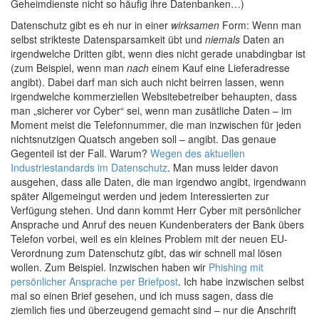
Geheimdienste nicht so häufig ihre Datenbanken…)
Datenschutz gibt es eh nur in einer
wirksamen
Form: Wenn man
selbst strikteste Datensparsamkeit übt und
niemals
Daten an
irgendwelche Dritten gibt, wenn dies nicht gerade unabdingbar ist
(zum Beispiel, wenn man
nach
einem Kauf eine Lieferadresse
angibt). Dabei darf man sich auch nicht beirren lassen, wenn
irgendwelche kommerziellen Websitebetreiber behaupten, dass
man „sicherer vor Cyber“ sei, wenn man zusätliche Daten – im
Moment meist die Telefonnummer, die man inzwischen für jeden
nichtsnutzigen Quatsch angeben soll – angibt. Das genaue
Gegenteil ist der Fall. Warum?
Wegen des aktuellen
Industriestandards im Datenschutz
. Man muss leider davon
ausgehen, dass alle Daten, die man irgendwo angibt, irgendwann
später Allgemeingut werden und jedem Interessierten zur
Verfügung stehen. Und dann kommt Herr Cyber mit persönlicher
Ansprache und Anruf des neuen Kundenberaters der Bank übers
Telefon vorbei, weil es ein kleines Problem mit der neuen EU-
Verordnung zum Datenschutz gibt, das wir schnell mal lösen
wollen. Zum Beispiel. Inzwischen haben wir
Phishing mit
persönlicher Ansprache per Briefpost
. Ich habe inzwischen selbst
mal so einen Brief gesehen, und ich muss sagen, dass die
ziemlich fies und überzeugend gemacht sind – nur die Anschrift