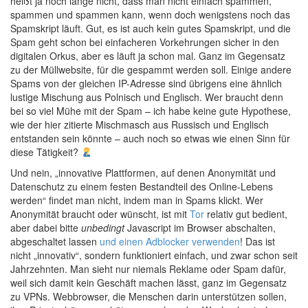
heißt ja noch lange nicht, dass man nicht einfach spammen,
spammen und spammen kann, wenn doch wenigstens noch das
Spamskript läuft. Gut, es ist auch kein gutes Spamskript, und die
Spam geht schon bei einfacheren Vorkehrungen sicher in den
digitalen Orkus, aber es läuft ja schon mal. Ganz im Gegensatz
zu der Müllwebsite, für die gespammt werden soll. Einige andere
Spams von der gleichen IP-Adresse sind übrigens eine ähnlich
lustige Mischung aus Polnisch und Englisch. Wer braucht denn
bei so viel Mühe mit der Spam – ich habe keine gute Hypothese,
wie der hier zitierte Mischmasch aus Russisch und Englisch
entstanden sein könnte – auch noch so etwas wie einen Sinn für
diese Tätigkeit?
Und nein, „innovative Plattformen, auf denen Anonymität und
Datenschutz zu einem festen Bestandteil des Online-Lebens
werden“ findet man nicht, indem man in Spams klickt. Wer
Anonymität braucht oder wünscht, ist mit
Tor
relativ gut bedient,
aber dabei bitte
unbedingt
Javascript im Browser abschalten,
abgeschaltet lassen
und einen Adblocker verwenden
! Das ist
nicht „innovativ“, sondern funktioniert einfach, und zwar schon seit
Jahrzehnten. Man sieht nur niemals Reklame oder Spam dafür,
weil sich damit kein Geschäft machen lässt, ganz im Gegensatz
zu VPNs. Webbrowser, die Menschen darin unterstützen sollen,