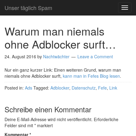
Unser täglich Spam
TOG
NAVI
Warum man niemals
ohne Adblocker surft…
24. August 2016
by
Nachtwächter
Leave a Comment
Nur ein ganz kurzer Link: Einen weiteren Grund, warum man
niemals ohne Adblocker surft,
kann man in Fefes Blog lesen
.
Posted in:
Ads
Tagged:
Adblocker
,
Datenschutz
,
Fefe
,
Link
Schreibe einen Kommentar
Deine E-Mail-Adresse wird nicht veröffentlicht.
Erforderliche
Felder sind mit
*
markiert
Kommentar
*