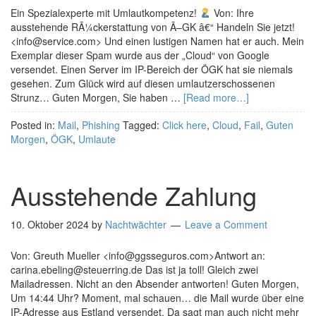
Ein Spezialexperte mit Umlautkompetenz!
Von: Ihre
ausstehende RÃ¼ckerstattung von Ã–GK â€“ Handeln Sie jetzt!
<info@service.com> Und einen lustigen Namen hat er auch. Mein
Exemplar dieser Spam wurde aus der „Cloud“ von Google
versendet. Einen Server im IP-Bereich der ÖGK hat sie niemals
gesehen. Zum Glück wird auf diesen umlautzerschossenen
Strunz… Guten Morgen, Sie haben …
[Read more…]
Posted in:
Mail
,
Phishing
Tagged:
Click here
,
Cloud
,
Fail
,
Guten
Morgen
,
ÖGK
,
Umlaute
Ausstehende Zahlung
10. Oktober 2024
by
Nachtwächter
Leave a Comment
Von: Greuth Mueller <info@ggsseguros.com>Antwort an:
carina.ebeling@steuerring.de Das ist ja toll! Gleich zwei
Mailadressen. Nicht an den Absender antworten! Guten Morgen,
Um 14:44 Uhr? Moment, mal schauen… die Mail wurde über eine
IP-Adresse aus Estland versendet. Da sagt man auch nicht mehr