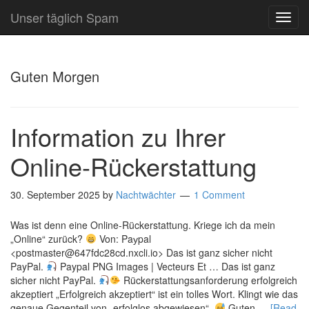
Unser täglich Spam
TOG
NAVI
Guten Morgen
Information zu Ihrer
Online-Rückerstattung
30. September 2025
by
Nachtwächter
1 Comment
Was ist denn eine Online-Rückerstattung. Kriege ich da mein
„Online“ zurück?
Von: Paуpal
<postmaster@647fdc28cd.nxcli.io> Das ist ganz sicher nicht
PayPal.
Paypal PNG Images | Vecteurs Et … Das ist ganz
sicher nicht PayPal.
Rückerstattungsanforderung erfolgreich
akzeptiert „Erfolgreich akzeptiert“ ist ein tolles Wort. Klingt wie das
genaue Gegenteil von „erfolglos abgewiesen“.
Guten …
[Read