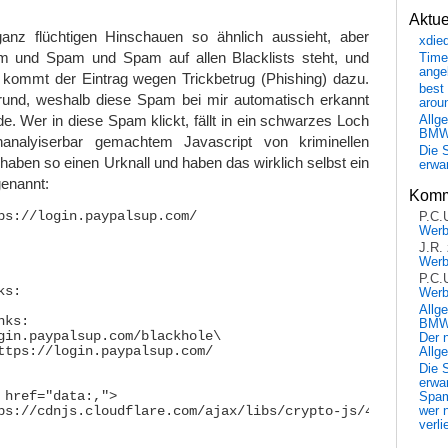
Aktu
nz flüchtigen Hinschauen so ähnlich aussieht, aber
xdie
m und Spam und Spam auf allen Blacklists steht, und
Time
ange
kommt der Eintrag wegen Trickbetrug (Phishing) dazu.
best 
rund, weshalb diese Spam bei mir automatisch erkannt
arou
de. Wer in diese Spam klickt, fällt in ein schwarzes Loch
Allg
BM
nanalyiserbar gemachtem Javascript von kriminellen
Die 
haben so einen Urknall und haben das wirklich selbst ein
erwar
enannt:
Komm
ps://login.paypalsup.com/

P.C.
Wer
J.R.
Wer
P.C.
s:

Wer
Allg
ks:

BMW 
gin.paypalsup.com/blackhole\

Der 
ttps://login.paypalsup.com/

Allg
Die 
erwar
 href="data:,">

Spa
ps://cdnjs.cloudflare.com/ajax/libs/crypto-js/4.1.1/crypt
wer n
verli