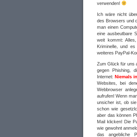
verwenden!
Ich wäre nicht übe
des Browsers und d
man einen Computer
eine ausbeutbare S
weit kommt: Alles,
Kriminelle, und es
weiteres PayPal-Ko
Zum Glück für uns a
gegen Phishing, d
Internet:
Niemals in
Websites, bei den
Webbrowser anleg
aufrufen! Wenn man 
unsicher ist, ob si
schon wie gesetzlc
aber das können Phi
Mail klicken! Die P
wie gewohnt anmel
das angebliche P