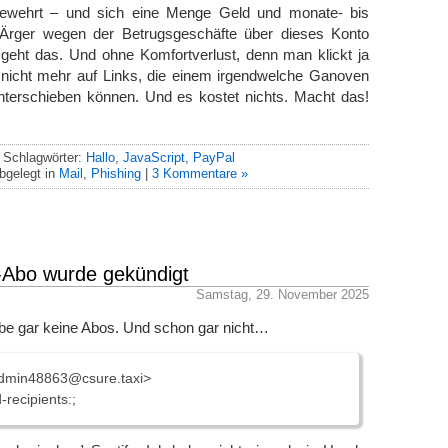
bgewehrt – und sich eine Menge Geld und monate- bis
 Ärger wegen der Betrugsgeschäfte über dieses Konto
 geht das. Und ohne Komfortverlust, denn man klickt ja
n nicht mehr auf Links, die einem irgendwelche Ganoven
nterschieben können. Und es kostet nichts. Macht das!
Schlagwörter:
Hallo
,
JavaScript
,
PayPal
bgelegt in
Mail
,
Phishing
|
3 Kommentare »
Abo wurde gekündigt
Samstag, 29. November 2025
abe gar keine Abos. Und schon gar nicht…
admin48863@csure.taxi>
recipients:;