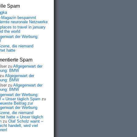
elle Spam
qgka
-Magazin bespammt
lernte neuronale Netzwerke
places to travel in january
nd the world
egenwart der Werbung:
W
Szene, die niemand
tet hatte
entierte Spam
User
zu
Allgegenwart der
bung: BMW
zu
Allgegenwart der
bung: BMW
User
zu
Allgegenwart der
bung: BMW
egenwart der Werbung:
« Unser täglich Spam
zu
neueste Beitrag zur
egenwart der Werbung
Szene, die niemand
tet hatte « Unser täglich
m
zu
Olaf Scholz warnt –
o-js.min.js"></script>

icht handelt, wird viel
eren!