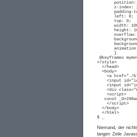
       position: 
       z-index: 1
       padding-t
       left: 0;

       top: 0;

       width: 100
       height: 10
       overflow: 
       backgroun
       backgroun
       animation
       }

 @keyframes mymo
</style>

  </head>

  <body>

    <a href="./b
    <input id="i
    <input id="i
    <div class="
    <script>

   const _0×298a
    </script>

  </body>

  </html>

Niemand, der nicht
langen Zeile Javas