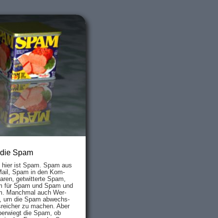
 die Spam
s hier ist Spam. Spam aus
Mail, Spam in den Kom­
aren, ge­twit­ter­te Spam,
 für Spam und Spam und
. Manch­mal auch Wer­
, um die Spam ab­wechs­
­reich­er zu mach­en. Aber
ber­wiegt die Spam, ob