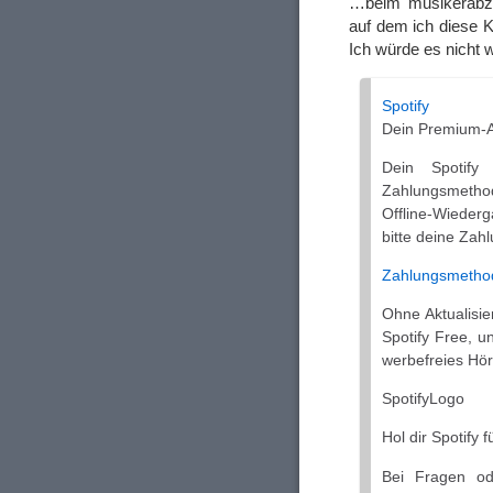
…beim musikerabzoc
auf dem ich diese K
Ich würde es nicht w
Sроtіfу
Dein Premium-A
Dein Sроtіfу
Zahlungsmetho
Offline-Wiederg
bitte deine Zah
Zahlungsmethod
Ohne Aktualisi
Sроtіfу Free, u
werbefreies Hör
SроtіfуLogo
Hol dir Sроtіfу f
Bei Fragen od