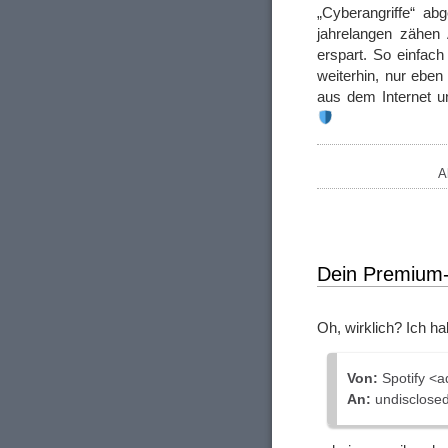
„Cyberangriffe“ a
jahrelangen zähen
erspart. So einfach
weiterhin, nur ebe
aus dem Internet u
A
Dein Premium-
Oh, wirklich? Ich h
Von:
Sроtіfу <
An:
undisclosed-