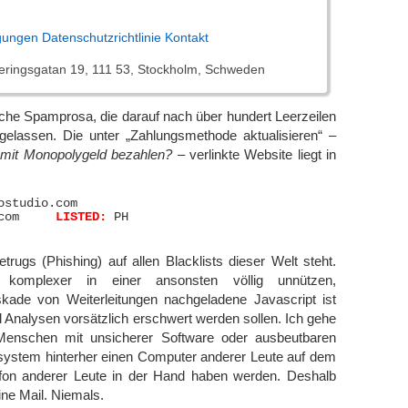
gungen
Datenschutzrichtlinie
Kontakt
geringsgatan 19, 111 53, Stockholm, Schweden
che Spamprosa, die darauf nach über hundert Leerzeilen
ggelassen. Die unter „Zahlungsmethode aktualisieren“ –
h mit Monopolygeld bezahlen?
– verlinkte Website liegt in
ostudio.com

aiutoallostudio.com	
LISTED:
 PH

rugs (Phishing) auf allen Blacklists dieser Welt steht.
komplexer in einer ansonsten völlig unnützen,
askade von Weiterleitungen nachgeladene Javascript ist
l Analysen vorsätzlich erschwert werden sollen. Ich gehe
enschen mit unsicherer Software oder ausbeutbaren
system hinterher einen Computer anderer Leute auf dem
efon anderer Leute in der Hand haben werden. Deshalb
eine Mail. Niemals.