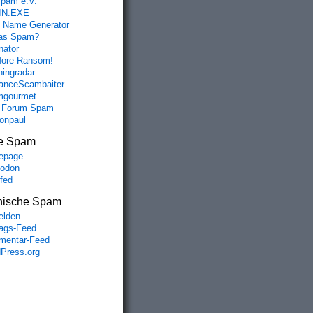
spam e.V.
IN.EXE
 Name Generator
das Spam?
nator
ore Ransom!
hingradar
nceScambaiter
mgourmet
 Forum Spam
fonpaul
e Spam
epage
odon
lfed
nische Spam
lden
rags-Feed
entar-Feed
Press.org