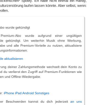
kerischen¹ Spotify. Ich habe nicht einmal ein Handy,
ulturzerstörung laufen lassen könnte. Aber selbst, wenn:
ollen.
bo wurde gekündigt
 Premium-Abo wurde aufgrund einer ungültigen
de gekündigt. Um weiterhin Musik ohne Werbung,
abe und alle Premium-Vorteile zu nutzen, aktualisiere
lungsinformationen.
e aktualisieren
erung deiner Zahlungsmethode wechselt dein Konto zu
nd du verlierst den Zugriff auf Premium-Funktionen wie
en und Offline-Wiedergabe.
ür:
iPhone
iPad
Android
Sonstiges
er Beschwerden kannst du dich jederzeit
an uns