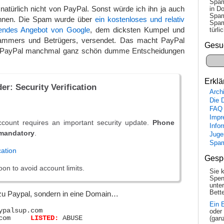
Spam
atürlich nicht von PayPal. Sonst würde ich ihn ja auch
in Do
Spam
wähnen. Die Spam wurde über
ein kostenloses und relativ
Spam
endes Angebot von Google
, dem dicksten Kumpel und
tür­l
mmers und Betrügers, versendet. Das macht PayPal
Gesu
h PayPal manchmal ganz schön dumme Entscheidungen
Erklä
er: S​ecurity Verifi​cation
Arch
Die 
FAQ
Impr
count requires an impo​rtant secu​rity up​date.
Phone
Info
s mandatory
.
Juge
Spa
cation
Gesp
on to avoid acco​unt limits.
Sie 
Spen
unte
Bette
 zu Paypal, sondern in eine Domain…
Ein 
ypalsup.com

oder
login.paypalsup.com	
LISTED:
 ABUSE

(gan