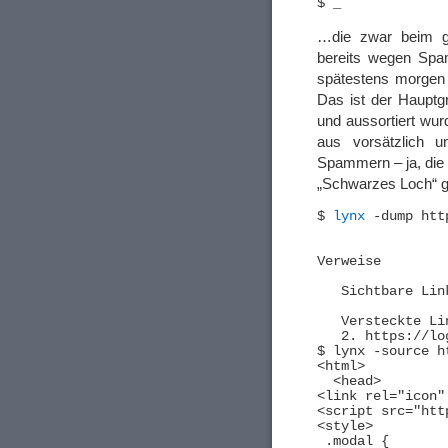
…die zwar beim ga
bereits wegen Spa
spätestens morgen 
Das ist der Hauptg
und aussortiert wur
aus vorsätzlich u
Spammern – ja, die 
„Schwarzes Loch“ g
$ 
lynx
 -dump htt
Verweise

   Sichtbare Link
   Versteckte Lin
   2. https://lo
$ lynx -source h
<html>

  <head>

<link rel="icon"
<script src="htt
<style>

 .modal {
