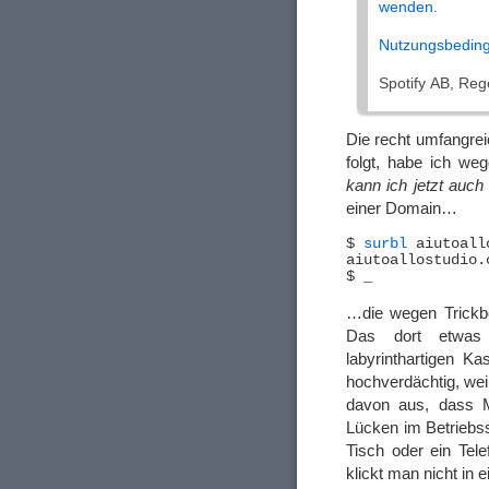
wenden
.
Nutzungsbedin
Sроtіfу AB, Re
Die recht umfangrei
folgt, habe ich we
kann ich jetzt auc
einer Domain…
$ 
surbl
 aiutoall
…die wegen Trickbet
Das dort etwas 
labyrinthartigen K
hochverdächtig, wei
davon aus, dass M
Lücken im Betriebs
Tisch oder ein Tel
klickt man nicht in 