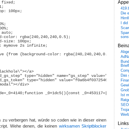
Appet
fixed;

;

419.
op: 100px; 

Die 
Hirn
I did
%; 

Scam
0%; 

auto;

Spam
d-color: rgba(240,240,240,0.5);

sons
d-size: 100px;

Bein
: mymove 2s infinite;

Abge
ve {from {background-color: rgba(240,240,240,0.5);}to {ba
AdN
Bund
Brie
Comp
lackhole\"></a>

Das 
d_gs_step" type="hidden" name="gs_step" value="0"></input
d_gs_token" type="hidden" value="f0a6b4f037254614474aea38
Fina
modal"></div>

Gewi
Gnob
de=_0×4140;function _0×1dc5(){const _0×453117=['injfn','
Ist 
Ratge
SEO
Troj
Wer
s zu verbergen hat, würde so coden wie in dieser einen
Link
cript. Wehe denen, die keinen
wirksamen Skriptblocker