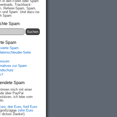
 in den Fo­ren oder Spam
wn­loads, Track­back-
, Re­fe­rer-Spam, Spam,
 und Spam. Und da­zu na­
ich Spam.
chte Spam
rte Spam
ivierte Spam
Datenschleuder-Seite
essum
rmatives zur Spam
ndschutz
m?
endete Spam
können mich mit einer
de über PayPal
rstützen, ich lebe vom
ln:
Euro
,
drei Euro
,
fünf Euro
 großzügige
zehn Euro
z dickes Danke!)