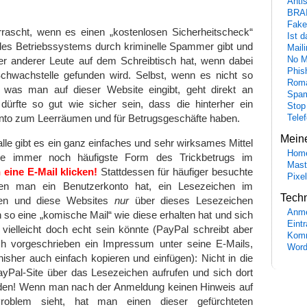
Anti
BRA
Fake
rrascht, wenn es einen „kostenlosen Sicherheitscheck“
Ist 
es Betriebssystems durch kriminelle Spammer gibt und
Maili
No M
 anderer Leute auf dem Schreibtisch hat, wenn dabei
Phis
chwachstelle gefunden wird. Selbst, wenn es nicht so
Roma
 was man auf dieser Website eingibt, geht direkt an
Spa
 dürfte so gut wie sicher sein, dass die hinterher ein
Stop
nto zum Leerräumen und für Betrugsgeschäfte haben.
Tele
Mein
lle gibt es ein ganz einfaches und sehr wirksames Mittel
Hom
ie immer noch häufigste Form des Trickbetrugs im
Mast
 eine E-Mail klicken!
Stattdessen für häufiger besuchte
Pixe
en man ein Benutzerkonto hat, ein Lesezeichen im
Tech
en und diese Websites
nur
über dieses Lesezeichen
Anme
so eine „komische Mail“ wie diese erhalten hat und sich
Eint
e vielleicht doch echt sein könnte (PayPal schreibt aber
Komm
h vorgeschrieben ein Impressum unter seine E-Mails,
Word
sher auch einfach kopieren und einfügen): Nicht in die
ayPal-Site über das Lesezeichen aufrufen und sich dort
den! Wenn man nach der Anmeldung keinen Hinweis auf
roblem sieht, hat man einen dieser gefürchteten