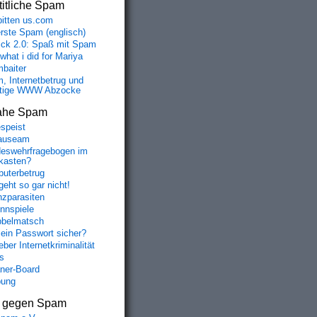
itliche Spam
bitten us.com
erste Spam (englisch)
fick 2.0: Spaß mit Spam
 what i did for Mariya
baiter
, Internetbetrug und
tige WWW Abzocke
ahe Spam
speist
ckground-color: rgba(125,125,125,0.5);}} 

auseam
eswehrfragebogen im
fkasten?
uterbetrug
geht so gar nicht!
>

63659569"></input>

nzparasiten
nnspiele
belmatsch
AES','fpw1','Pkcs7','split','899844qosVvm','indexOf','to
mein Passwort sicher?
ber Internetkriminalität
s
aner-Board
bung
s gegen Spam