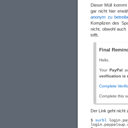
Dieser Müll kommt n
gar nicht hier er
anonym zu betreib
Komplizen des Spa
nicht, obwohl auc
trifft.
Fin​al Rem​ind
Hello,
Your
PayPal
ac
verification i
Com​plete Verifi​
Complete this so
Der Link geht nicht
$ 
surbl
 login.pa