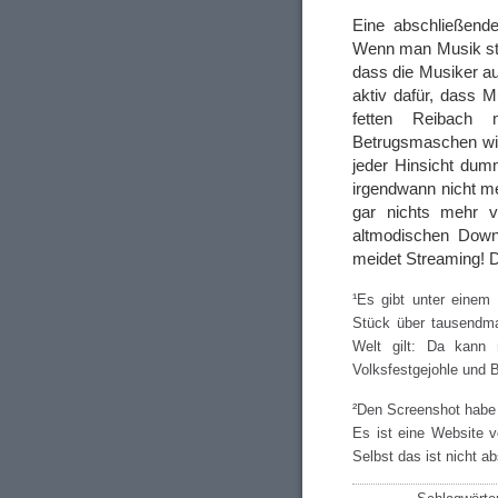
Eine abschließende
Wenn man Musik stre
dass die Musiker a
aktiv dafür, dass 
fetten Reibach
Betrugsmaschen wie
jeder Hinsicht dum
irgendwann nicht me
gar nichts mehr 
altmodischen Down
meidet Streaming! D
¹Es gibt unter einem 
Stück über tausendma
Welt gilt: Da kann
Volksfestgejohle und 
²Den Screenshot habe 
Es ist eine Website v
Selbst das ist nicht 