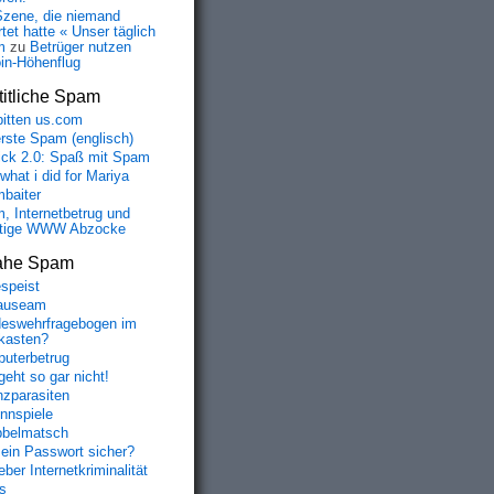
Szene, die niemand
tet hatte « Unser täglich
m
zu
Betrüger nutzen
oin-Höhenflug
itliche Spam
bitten us.com
erste Spam (englisch)
fick 2.0: Spaß mit Spam
 what i did for Mariya
baiter
, Internetbetrug und
tige WWW Abzocke
ahe Spam
speist
auseam
eswehrfragebogen im
fkasten?
uterbetrug
geht so gar nicht!
nzparasiten
nnspiele
belmatsch
mein Passwort sicher?
ber Internetkriminalität
s