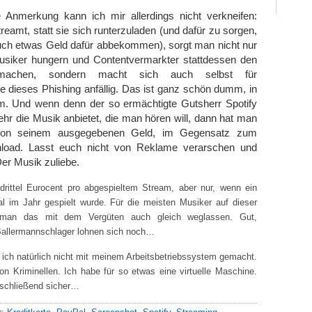
 Anmerkung kann ich mir allerdings nicht verkneifen:
amt, statt sie sich runterzuladen (und dafür zu sorgen,
uch etwas Geld dafür abbekommen), sorgt man nicht nur
Musiker hungern und Contentvermarkter stattdessen den
 machen, sondern macht sich auch selbst für
 dieses Phishing anfällig. Das ist ganz schön dumm, in
m. Und wenn denn der so ermächtigte Gutsherr Spotify
hr die Musik anbietet, die man hören will, dann hat man
von seinem ausgegebenen Geld, im Gegensatz zum
load. Lasst euch nicht von Reklame verarschen und
er Musik zuliebe.
drittel Eurocent pro abgespieltem Stream, aber nur, wenn ein
l im Jahr gespielt wurde. Für die meisten Musiker auf dieser
 man das mit dem Vergüten auch gleich weglassen. Gut,
Ballermannschlager lohnen sich noch…
ich natürlich nicht mit meinem Arbeitsbetriebssystem gemacht.
on Kriminellen. Ich habe für so etwas eine virtuelle Maschine.
abschließend sicher…