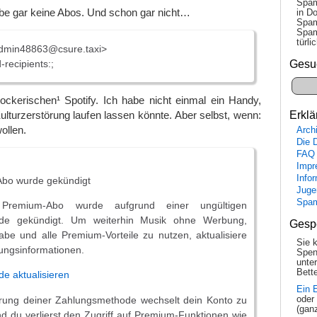
Spam
abe gar keine Abos. Und schon gar nicht…
in Do
Spam
Spam
tür­l
admin48863@csure.taxi>
recipients:;
Gesu
kerischen¹ Spotify. Ich habe nicht einmal ein Handy,
ulturzerstörung laufen lassen könnte. Aber selbst, wenn:
Erklä
ollen.
Arch
Die 
FAQ
Impr
Info
bo wurde gekündigt
Juge
Spa
 Premium-Abo wurde aufgrund einer ungültigen
de gekündigt. Um weiterhin Musik ohne Werbung,
Gesp
abe und alle Premium-Vorteile zu nutzen, aktualisiere
Sie 
lungsinformationen.
Spen
unte
Bette
e aktualisieren
Ein 
erung deiner Zahlungsmethode wechselt dein Konto zu
oder
(gan
nd du verlierst den Zugriff auf Premium-Funktionen wie