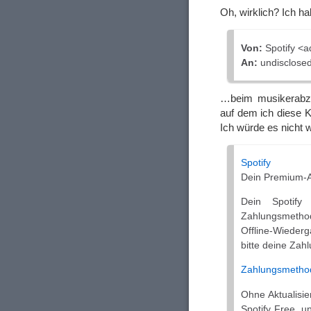
Oh, wirklich? Ich h
Von:
Sроtіfу <
An:
undisclosed-
…beim musikerabzoc
auf dem ich diese K
Ich würde es nicht w
Sроtіfу
Dein Premium-A
Dein Sроtіfу
Zahlungsmetho
Offline-Wiederg
bitte deine Zah
Zahlungsmethod
Ohne Aktualisi
Sроtіfу Free, u