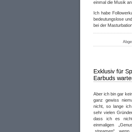
einmal die Musik a
Ich habe Followerk
bedeutungslose und 
bei der Masturbatio
Abgel
Exklusiv für S
Earbuds warte
Aber ich bin gar ke
ganz gewiss niema
nicht, so lange ic
sehr vielen Gründen
dass ich es nich
einmaligen „Genu
„streamen“, wenn