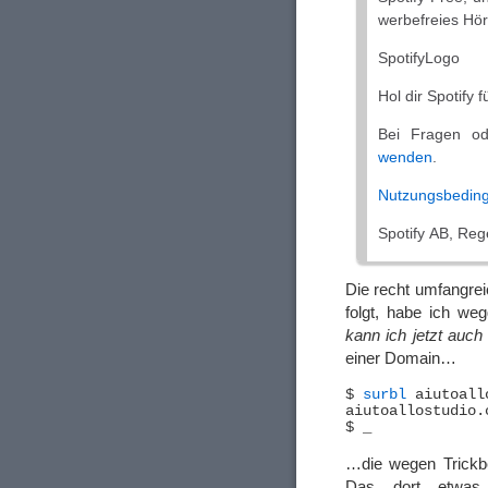
werbefreies Hör
SроtіfуLogo
Hol dir Sроtіfу f
Bei Fragen od
wenden
.
Nutzungsbedin
Sроtіfу AB, Re
Die recht umfangrei
folgt, habe ich we
kann ich jetzt auc
einer Domain…
$ 
surbl
 aiutoall
…die wegen Trickbet
Das dort etwas 