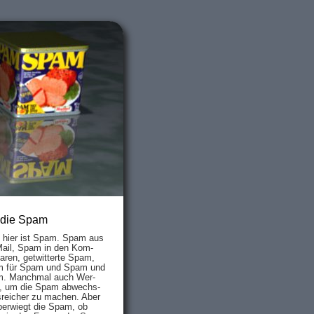
 die Spam
s hier ist Spam. Spam aus
Mail, Spam in den Kom­
aren, ge­twit­ter­te Spam,
 für Spam und Spam und
. Manch­mal auch Wer­
, um die Spam ab­wechs­
­reich­er zu mach­en. Aber
ber­wiegt die Spam, ob