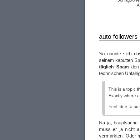
Schlagwörte
A
auto followers 
So nannte sich da
seinem kaputten Sp
täglich Spam
den 
technischen Unfähigk
Thіs is a topic
Εxactly wһere a
Feel fdee tօ su
Na ja, hauptsache 
muss er ja nicht 
vermarkten. Oder h