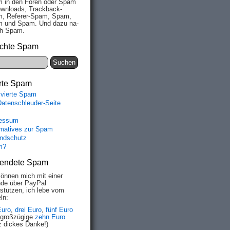
 in den Fo­ren oder Spam
wn­loads, Track­back-
, Re­fe­rer-Spam, Spam,
 und Spam. Und da­zu na­
ich Spam.
chte Spam
rte Spam
ivierte Spam
Datenschleuder-Seite
essum
rmatives zur Spam
ndschutz
m?
endete Spam
können mich mit einer
de über PayPal
rstützen, ich lebe vom
ln:
Euro
,
drei Euro
,
fünf Euro
 großzügige
zehn Euro
z dickes Danke!)