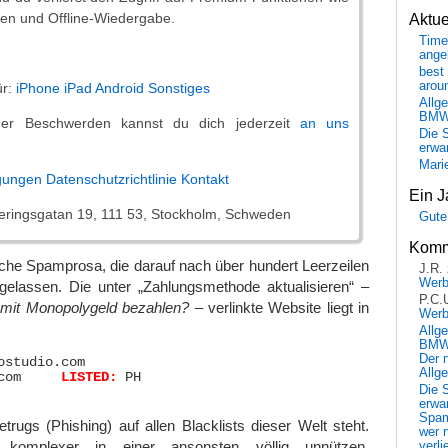
en und Offline-Wiedergabe.
Aktu
Time
ange
best 
arou
ür:
iPhone
iPad
Android
Sonstiges
Allg
BM
er Beschwerden kannst du dich jederzeit
an uns
Die 
erwar
Mari
gungen
Datenschutzrichtlinie
Kontakt
Ein J
geringsgatan 19, 111 53, Stockholm, Schweden
Gute
Komm
che Spamprosa, die darauf nach über hundert Leerzeilen
J.R.
Wer
ggelassen. Die unter „Zahlungsmethode aktualisieren“ –
P.C.
h mit Monopolygeld bezahlen?
– verlinkte Website liegt in
Wer
Allg
BMW 
Der 
ostudio.com

Allg
aiutoallostudio.com	
LISTED:
 PH

Die 
erwar
Spa
rugs (Phishing) auf allen Blacklists dieser Welt steht.
wer n
komplexer in einer ansonsten völlig unnützen,
verli