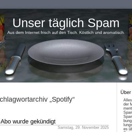
Unser täglich Spam
Aus dem Internet frisch auf den Tisch. Köstlich und aromatisch.
Über
chlagwortarchiv „Spotify“
Alle
der 
men­t
Spam
Spam
Abo wurde gekündigt
bung
lungs
Samstag, 29. November 2025
es ü