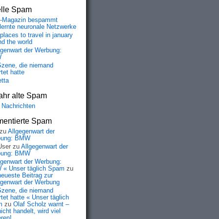
elle Spam
-Magazin bespammt
lernte neuronale Netzwerke
places to travel in january
nd the world
egenwart der Werbung:
W
Szene, die niemand
tet hatte
etta
ahr alte Spam
 Nachrichten
entierte Spam
zu
Allgegenwart der
bung: BMW
User
zu
Allgegenwart der
bung: BMW
egenwart der Werbung:
« Unser täglich Spam
zu
neueste Beitrag zur
egenwart der Werbung
Szene, die niemand
tet hatte « Unser täglich
m
zu
Olaf Scholz warnt –
icht handelt, wird viel
eren!