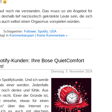
n?
auf noch nie verstanden. Das muss so ein Angebot für
deshalb tief narzisstisch gekränkte Leute sein, die sich
n auch selbst einen Orgasmus vorspielen würden.
Schlagwörter:
Follower
,
Spotify
,
USA
egt in
Kommentarspam
|
Keine Kommentare »
potify-Kunden: Ihre Bose QuietComfort
n!
Dienstag, 5. November 2024
in Spotifykunde. Und ich werde
ls einer werden. Jedenfalls
h noch denke und fühle. Aus
 nicht. Einer der Gründe ist,
t einsehe, etwas für einen
ss“ über das Internet zu
 ich es auch mit gleichem