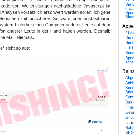
Die 
askade von Weiterleitungen nachgeladene Javascript ist
erwar
l Analysen vorsätzlich erschwert werden sollen. Ich gehe
Spa
Bitc
enschen mit unsicherer Software oder ausbeutbaren
system hinterher einen Computer anderer Leute auf dem
Appet
efon anderer Leute in der Hand haben werden. Deshalb
419.
eine Mail. Niemals.
Die 
Hirn
e² sieht so aus:
I did
Scam
Spam
sons
Bein
Abge
AdN
Bund
Brie
Comp
Das 
Fina
Gewi
Gnob
Ist 
Ratge
SEO