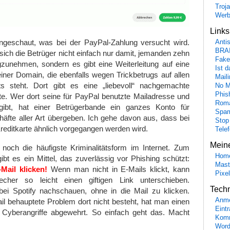
Troj
Wer
Link
ngeschaut, was bei der PayPal-Zahlung versucht wird.
Anti
BRA
sich die Betrüger nicht einfach nur damit, jemanden zehn
Fake
gzunehmen, sondern es gibt eine Weiterleitung auf eine
Ist 
iner Domain, die ebenfalls wegen Trickbetrugs auf allen
Maili
ts steht. Dort gibt es eine „liebevoll“ nachgemachte
No M
Phis
e. Wer dort seine für PayPal benutzte Mailadresse und
Roma
gibt, hat einer Betrügerbande ein ganzes Konto für
Spa
äfte aller Art übergeben. Ich gehe davon aus, dass bei
Stop
reditkarte ähnlich vorgegangen werden wird.
Tele
Mein
 noch die häufigste Kriminalitätsform im Internet. Zum
Hom
gibt es ein Mittel, das zuverlässig vor Phishing schützt:
Mast
Mail klicken!
Wenn man nicht in E-Mails klickt, kann
Pixe
cher so leicht einen giftigen Link unterschieben.
Tech
 bei Spotify nachschauen, ohne in die Mail zu klicken.
Anme
l behauptete Problem dort nicht besteht, hat man einen
Eint
n Cyberangriffe abgewehrt. So einfach geht das. Macht
Komm
Word