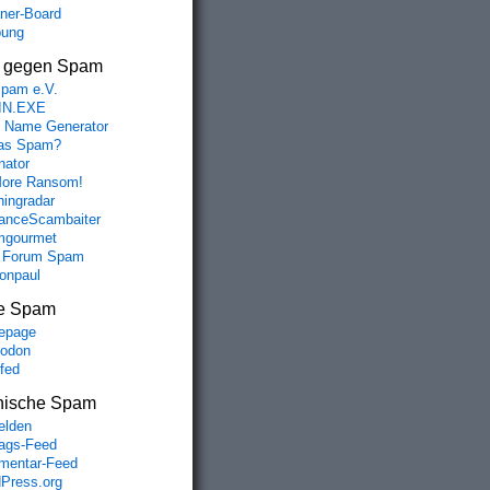
aner-Board
bung
s gegen Spam
spam e.V.
IN.EXE
 Name Generator
das Spam?
nator
ore Ransom!
hingradar
nceScambaiter
mgourmet
 Forum Spam
fonpaul
e Spam
epage
odon
lfed
nische Spam
lden
rags-Feed
entar-Feed
Press.org