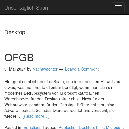
Unser täglich Spam
TOG
NAVI
Desktop
OFGB
3. Mai 2024
by
Nachtwächter
Leave a Comment
Hier geht es nicht um eine Spam, sondern um einen Hinweis auf
etwas, was man heute offenbar benötigt, wenn man sich ein
modernes Betrübssystem von Microsoft kauft: Einen
Werbeblocker für den Desktop. Ja, richtig. Nicht für den
Webbrowser, sondern für den Desktop. Früher hat man eine
Adware noch als Schadsoftware betrachtet und versucht, sie
wieder …
[Read more…]
Posted in:
Sonstiges
Tagged:
Adblocker
,
Desktop
,
Link
,
Microsoft
,