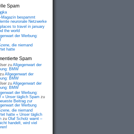
elle Spam
qgka
-Magazin bespammt
lernte neuronale Netzwerke
places to travel in january
nd the world
egenwart der Werbung:
W
Szene, die niemand
tet hatte
entierte Spam
User
zu
Allgegenwart der
bung: BMW
zu
Allgegenwart der
bung: BMW
User
zu
Allgegenwart der
bung: BMW
egenwart der Werbung:
« Unser täglich Spam
zu
neueste Beitrag zur
egenwart der Werbung
Szene, die niemand
tet hatte « Unser täglich
m
zu
Olaf Scholz warnt –
icht handelt, wird viel
eren!