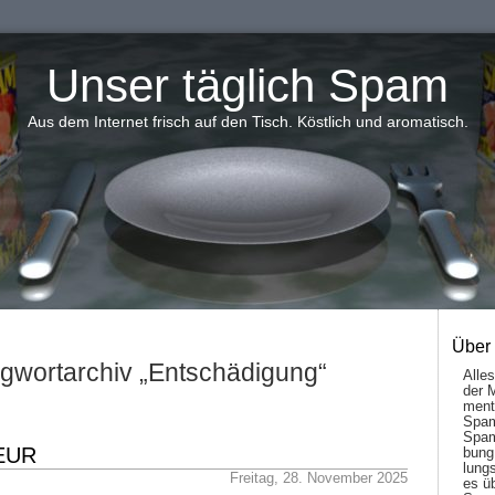
Unser täglich Spam
Aus dem Internet frisch auf den Tisch. Köstlich und aromatisch.
Über
gwortarchiv „Entschädigung“
Alle
der 
men­t
Spam
Spam
 EUR
bung
lungs
Freitag, 28. November 2025
es ü