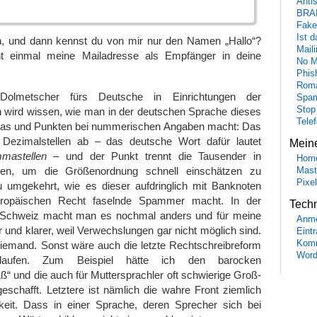
Anti
BRA
Fake
Ist 
, und dann kennst du von mir nur den Namen „Hallo“?
Maili
ht einmal meine Mailadresse als Empfänger in deine
No M
Phis
Roma
Dolmetscher fürs Deutsche in Einrichtungen der
Spa
Stop
 wird wissen, wie man in der deutschen Sprache dieses
Tele
as und Punkten bei nummerischen Angaben macht: Das
Dezimalstellen ab – das deutsche Wort dafür lautet
Mein
mastellen
– und der Punkt trennt die Tausender in
Hom
olgen, um die Größenordnung schnell einschätzen zu
Mast
Pixe
 umgekehrt, wie es dieser aufdringlich mit Banknoten
ropäischen Recht faselnde Spammer macht. In der
Tech
 Schweiz macht man es nochmal anders und für meine
Anme
 und klarer, weil Verwechslungen gar nicht möglich sind.
Eint
Komm
niemand. Sonst wäre auch die letzte Rechtschreibreform
Word
laufen. Zum Beispiel hätte ich den barocken
“ und die auch für Muttersprachler oft schwierige Groß-
eschafft. Letztere ist nämlich die wahre Front ziemlich
keit. Dass in einer Sprache, deren Sprecher sich bei