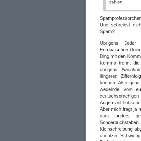
zahlen.
Spamprofessorchen
Und schreibst nic
Spam?
Übrigens: Jeder 
Europäischen Union
Ding mit den Komm
Komma trennt die 
übrigens:
Nachkom
längeren Ziffernf
können. Also genau
wedelnde, vom eu
deutschsprachigen
Augen viel hübscher
Aber mich fragt ja 
ganz anders ge
Sonderbuchstaben „ß
Kleinschreibung abg
unnützer Schwierig