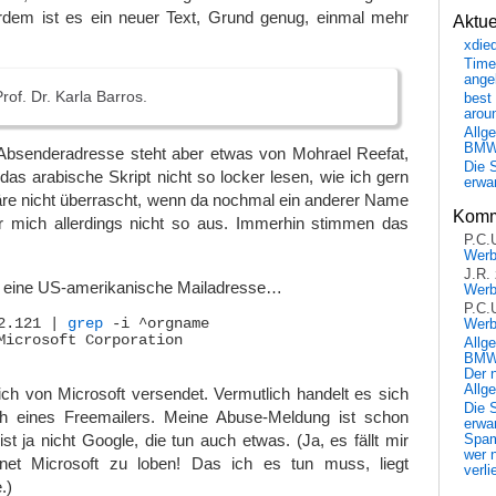
erdem ist es ein neuer Text, Grund genug, einmal mehr
Aktu
xdie
Time
ange
rof. Dr. Karla Barros.
best 
arou
Allg
BM
Absenderadresse steht aber etwas von Mohrael Reefat,
Die 
 das arabische Skript nicht so locker lesen, wie ich gern
erwar
äre nicht überrascht, wenn da nochmal ein anderer Name
Komm
ür mich allerdings nicht so aus. Immerhin stimmen das
P.C.
Wer
J.R.
r eine US-amerikanische Mailadresse…
Wer
P.C.
2.121 | 
grep
 -i ^orgname

Wer
Microsoft Corporation

Allg
BMW 
Der 
Allg
h von Microsoft versendet. Vermutlich handelt es sich
Die 
 eines Freemailers. Meine Abuse-Meldung ist schon
erwar
st ja nicht Google, die tun auch etwas. (Ja, es fällt mir
Spa
wer n
net Microsoft zu loben! Das ich es tun muss, liegt
verli
.)