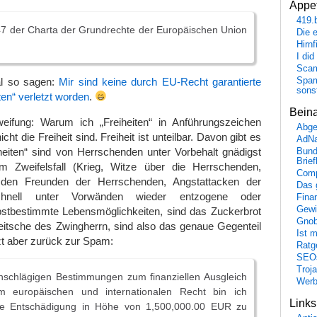
Appet
419.
47 der Charta der Grundrechte der Europäischen Union
Die 
Hirn
I did
Scam
al so sagen:
Mir sind keine durch EU-Recht garantierte
Spam
sons
ten“ verletzt worden
.
Bein
eifung: Warum ich „Freiheiten“ in Anführungszeichen
Abge
cht die Freiheit sind. Freiheit ist unteilbar. Davon gibt es
AdN
iheiten“ sind von Herrschenden unter Vorbehalt gnädigst
Bund
Brie
m Zweifelsfall (Krieg, Witze über die Herrschenden,
Comp
 den Freunden der Herrschenden, Angstattacken der
Das 
chnell unter Vorwänden wieder entzogene oder
Fina
Gewi
bstbestimmte Lebensmöglichkeiten, sind das Zuckerbrot
Gnob
eitsche des Zwingherrn, sind also das genaue Gegenteil
Ist 
tzt aber zurück zur Spam:
Ratge
SEO
Troj
nschlägigen Bestimmungen zum finanziellen Ausgleich
Wer
m europäischen und internationalen Recht bin ich
Link
eine Entschädigung in Höhe von 1,500,000.00 EUR zu