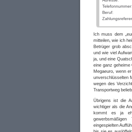
Adresse:
Telefonnummer
Beruf:
Zahlungsrefer
Ich muss dem „euro
mitteilen, wie ich 
Betrüger grob absc
und wie viel Aufwan
ja, und eine Quats
eine ganz geheime 
Megaeuro, wenn er 
unverschlüsselten Ma
wegen des Verzicht
Transportweg belieb
Übrigens ist die 
wichtiger als die 
kommt es ja eh
gewerbsmäßigen T
eingespielten Auffü
bis sie es auslöffe