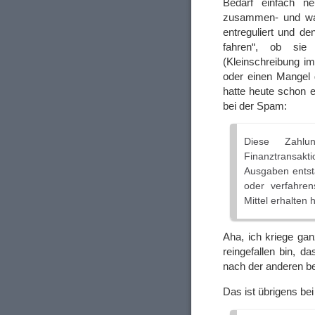
Bedarf einfach n
zusammen- und was 
entreguliert und de
fahren“, ob sie 
(Kleinschreibung im
oder einen Mangel 
hatte heute schon e
bei der Spam:
Diese Zahlu
Finanztransak
Ausgaben entst
oder verfahren
Mittel erhalten 
Aha, ich kriege gan
reingefallen bin, d
nach der anderen be
Das ist übrigens bei 