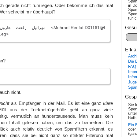
Spam
ich gerade nicht rumliegen. Oder bekomme ich das mal
in Do
Spam
Wer schreibt mir überhaupt?
Spam
tür­l
Gesu
u.eg>
Erklä
Arch
nn?
Die 
FAQ
Impr
Info
Juge
Spa
auch nicht.
Gesp
nicht
als Empfänger in der Mail. Es ist eine ganz
klare
Sie 
üll aus der Trickbetrügerhölle geht an ganz viele
Spen
unte
eitig, vermutlich an hunderttausende. Man muss kein
Bette
chen Inhalt gelesen haben, um das zu bemerken. Die
Ein 
k auch relativ deutlich von Spamfiltern erkannt, es
oder
(gan
ren, dass sie bei nicht ganz so strikter Filterung mal