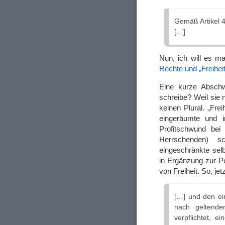
Gemäß Artikel 
[…]
Nun, ich will es m
Rechte und „Freihei
Eine kurze Abschw
schreibe? Weil sie ni
keinen Plural. „Fre
eingeräumte und i
Profitschwund bei
Herrschenden) s
eingeschränkte sel
in Ergänzung zur P
von Freiheit. So, je
[…] und den ei
nach geltende
verpflichtet, 