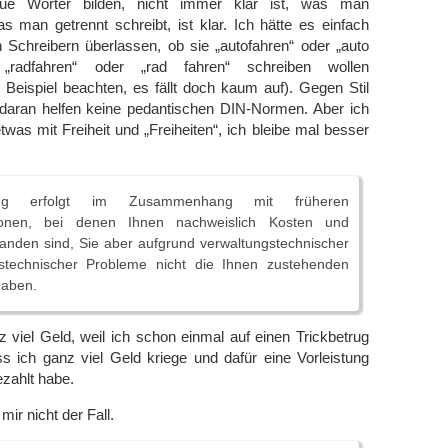
eue Wörter bilden, nicht immer klar ist, was man
man getrennt schreibt, ist klar. Ich hätte es einfach
n Schreibern überlassen, ob sie „autofahren“ oder „auto
„radfahren“ oder „rad fahren“ schreiben wollen
 Beispiel beachten, es fällt doch kaum auf). Gegen Stil
daran helfen keine pedantischen DIN-Normen. Aber ich
twas mit Freiheit und „Freiheiten“, ich bleibe mal besser
ng erfolgt im Zusammenhang mit früheren
tionen, bei denen Ihnen nachweislich Kosten und
anden sind, Sie aber aufgrund verwaltungstechnischer
stechnischer Probleme nicht die Ihnen zustehenden
haben.
z viel Geld, weil ich schon einmal auf einen Trickbetrug
ass ich ganz viel Geld kriege und dafür eine Vorleistung
zahlt habe.
mir nicht der Fall.