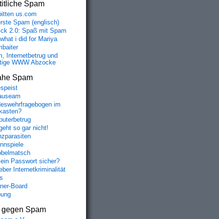
itliche Spam
bitten us.com
erste Spam (englisch)
fick 2.0: Spaß mit Spam
 what i did for Mariya
baiter
, Internetbetrug und
tige WWW Abzocke
ahe Spam
speist
auseam
eswehrfragebogen im
fkasten?
uterbetrug
geht so gar nicht!
nzparasiten
nnspiele
belmatsch
mein Passwort sicher?
ber Internetkriminalität
s
aner-Board
bung
s gegen Spam