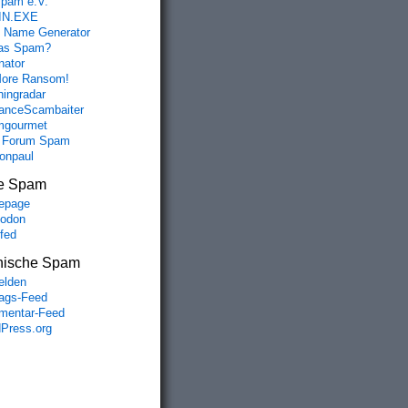
spam e.V.
IN.EXE
 Name Generator
das Spam?
nator
ore Ransom!
hingradar
nceScambaiter
mgourmet
 Forum Spam
fonpaul
e Spam
epage
odon
lfed
nische Spam
lden
rags-Feed
entar-Feed
Press.org