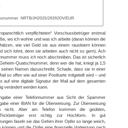
:
enznummer: NRTB/JH2025/28392DV/EUR
parechtlich verpflichteten“ Vorschussbetrüger erstmal
heiße, wo ich wohne und was ich arbeite (daran können die
hätzen, wie viel Geld sie aus einem rausleiern können
d sich lohnt, denn sie arbeiten auch nicht so gern). Ach
chnummer muss ich noch abschreiben. Das ist sicherlich
Geheim-Quatschnummer, denn wer die hat, kriegt ja 1,5
seinen Namen dazuschreibt. Schade, dass sie in einer
il so offen wie auf einer Postkarte mitgeteilt wird – und
s auf eine digitale Signatur der Mail auf dem gesamten
ig verändert werden kann.
Angabe einer Telefonnummer aus Sicht der Spammer
Angabe einer IBAN für die Überweisung. Zur Überweisung
 nicht. Aber am Telefon kommen die geübten,
rickbetrüger erst richtig zur Hochform. In gut
hrungen faseln sie das Gehirn ihrer Opfer so lange weich,
ln können und die Opfer eine finanzielle Vorleistung nach