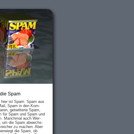
 die Spam
s hier ist Spam. Spam aus
Mail, Spam in den Kom­
aren, ge­twit­ter­te Spam,
 für Spam und Spam und
. Manch­mal auch Wer­
, um die Spam ab­wechs­
­reich­er zu mach­en. Aber
ber­wiegt die Spam, ob