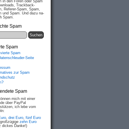
 in den Fo­ren oder Spam
wn­loads, Track­back-
, Re­fe­rer-Spam, Spam,
 und Spam. Und da­zu na­
ich Spam.
chte Spam
rte Spam
ivierte Spam
Datenschleuder-Seite
essum
rmatives zur Spam
ndschutz
m?
endete Spam
können mich mit einer
de über PayPal
rstützen, ich lebe vom
ln:
Euro
,
drei Euro
,
fünf Euro
 großzügige
zehn Euro
z dickes Danke!)