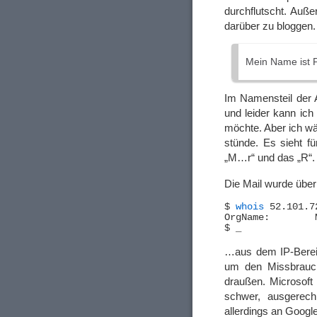
durchflutscht. Auß
darüber zu bloggen.
Mein Name ist P
Im Namensteil der 
und leider kann ich
möchte. Aber ich w
stünde. Es sieht f
„M…r“ und das „R“.
Die Mail wurde übe
$ 
whois
 52.101.7
OrgName:        
…aus dem IP-Bereic
um den Missbrauch
draußen. Microsoft i
schwer, ausgerech
allerdings an Google