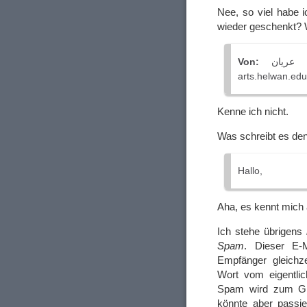
Nee, so viel habe 
wieder geschenkt? 
Von:
مهرائيل رفعت هارون عريان <Mohrael.Reefat.D01161@f-
arts.helwan.ed
Kenne ich nicht.
Was schreibt es de
Hallo,
Aha, es kennt mich 
Ich stehe übrigens
Spam
. Dieser E-M
Empfänger gleichz
Wort vom eigentli
Spam wird zum Glüc
könnte aber passie