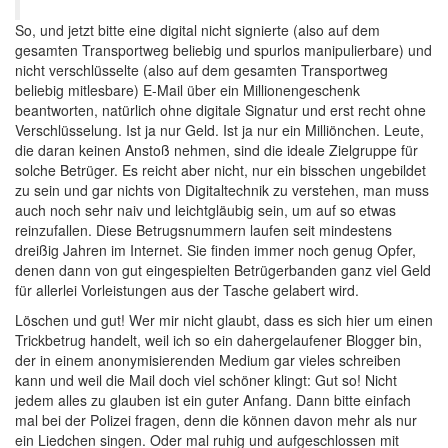
So, und jetzt bitte eine digital nicht signierte (also auf dem
gesamten Transportweg beliebig und spurlos manipulierbare) und
nicht verschlüsselte (also auf dem gesamten Transportweg
beliebig mitlesbare) E-Mail über ein Millionengeschenk
beantworten, natürlich ohne digitale Signatur und erst recht ohne
Verschlüsselung. Ist ja nur Geld. Ist ja nur ein Milliönchen. Leute,
die daran keinen Anstoß nehmen, sind die ideale Zielgruppe für
solche Betrüger. Es reicht aber nicht, nur ein bisschen ungebildet
zu sein und gar nichts von Digitaltechnik zu verstehen, man muss
auch noch sehr naiv und leichtgläubig sein, um auf so etwas
reinzufallen. Diese Betrugsnummern laufen seit mindestens
dreißig Jahren im Internet. Sie finden immer noch genug Opfer,
denen dann von gut eingespielten Betrügerbanden ganz viel Geld
für allerlei Vorleistungen aus der Tasche gelabert wird.
Löschen und gut! Wer mir nicht glaubt, dass es sich hier um einen
Trickbetrug handelt, weil ich so ein dahergelaufener Blogger bin,
der in einem anonymisierenden Medium gar vieles schreiben
kann und weil die Mail doch viel schöner klingt: Gut so! Nicht
jedem alles zu glauben ist ein guter Anfang. Dann bitte einfach
mal bei der Polizei fragen, denn die können davon mehr als nur
ein Liedchen singen. Oder mal ruhig und aufgeschlossen mit