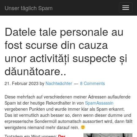
Unser täglich Spam
TOG
NAVI
Datele tale personale au
fost scurse din cauza
unor activități suspecte și
dăunătoare..
21. Februar 2023
by
Nachtwächter
8 Comments
Diese mehrfach auf verschiedenen meiner Adressen auflaufende
Spam ist der heutige Rekordhalter in von
SpamAssassin
vergebenen Punkten und wurde immer klar als Spam erkannt.
Das ist vermutlich auch besser so, denn wenn dieser dumme und
erpresserische Sondermüll automatisch aussortiert wird, dann fällt
wenigstens niemand mehr darauf rein.
Trotzdem ein Wort vorweg:
Der