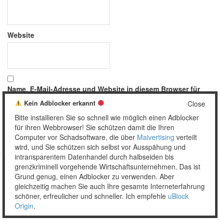
Website
Name, E-Mail-Adresse und Website in diesem Browser für
meinen nächsten Kommentar speichern.
Kein Adblocker erkannt
Close
Bitte installieren Sie so schnell wie möglich einen Adblocker
für ihren Webbrowser! Sie schützen damit die Ihren
Computer vor Schadsoftware, die über
Malvertising
verteilt
wird, und Sie schützen sich selbst vor Ausspähung und
intransparentem Datenhandel durch halbseiden bis
grenzkriminell vorgehende Wirtschaftsunternehmen. Das ist
Grund genug, einen Adblocker zu verwenden. Aber
Copyright © 2026 Unser täglich Spam.
gleichzeitig machen Sie auch Ihre gesamte Interneterfahrung
Mobile
WordPress Theme by themehall.com
schöner, erfreulicher und schneller. Ich empfehle
uBlock
Origin
.