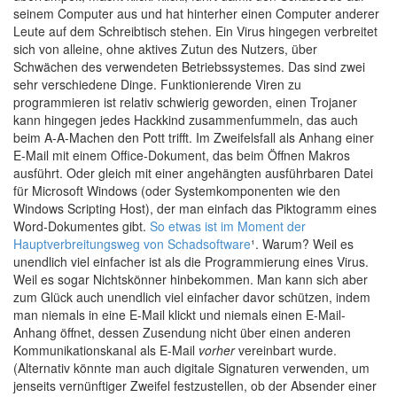
seinem Computer aus und hat hinterher einen Computer anderer
Leute auf dem Schreibtisch stehen. Ein Virus hingegen verbreitet
sich von alleine, ohne aktives Zutun des Nutzers, über
Schwächen des verwendeten Betriebssystemes. Das sind zwei
sehr verschiedene Dinge. Funktionierende Viren zu
programmieren ist relativ schwierig geworden, einen Trojaner
kann hingegen jedes Hackkind zusammenfummeln, das auch
beim A-A-Machen den Pott trifft. Im Zweifelsfall als Anhang einer
E-Mail mit einem Office-Dokument, das beim Öffnen Makros
ausführt. Oder gleich mit einer angehängten ausführbaren Datei
für Microsoft Windows (oder Systemkomponenten wie den
Windows Scripting Host), der man einfach das Piktogramm eines
Word-Dokumentes gibt.
So etwas ist im Moment der
Hauptverbreitungsweg von Schadsoftware
¹. Warum? Weil es
unendlich viel einfacher ist als die Programmierung eines Virus.
Weil es sogar Nichtskönner hinbekommen. Man kann sich aber
zum Glück auch unendlich viel einfacher davor schützen, indem
man niemals in eine E-Mail klickt und niemals einen E-Mail-
Anhang öffnet, dessen Zusendung nicht über einen anderen
Kommunikationskanal als E-Mail
vorher
vereinbart wurde.
(Alternativ könnte man auch digitale Signaturen verwenden, um
jenseits vernünftiger Zweifel festzustellen, ob der Absender einer