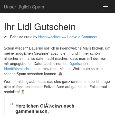
Unser täglich Spam
TOG
NAVI
Ihr Lidl Gutschein
21. Februar 2023
by
Nachtwächter
Leave a Comment
Schon wieder? Dauernd soll ich in irgendwelche Mails klicken, um
meine „möglichen Gewinne“ abzuholen – und immer schön
hinterher einmal so datennackt machen, dass man mit den von
mir angegebenen Daten auch einen
betrügerischen
Identitätsmissbrauch
durchziehen könnte. Weil Leute so eine
schöne Spam schreiben können.
Wer mir nicht glaubt, dass das eine ganz schlechte Idee ist, frage
bitte einfach mal bei der Polizei. Aber auf gar keinen Fall darauf
reinfallen!
Herzlichen GlÃ¼ckwunsch
gammelfleisch,