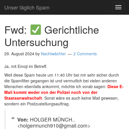
Unser täglich Spam
TOG
NAVI
Fwd:
Gerichtliche
Untersuchung
29. August 2024
by
Nachtwächter
2 Comments
Ja, mit Emoji im Betreff.
Weil diese Spam heute um 11:40 Uhr bei mir sehr sicher durch
die Spamfilter gegangen ist und vermutlich bei vielen anderen
Menschen ebenfalls ankommt, möchte ich vorab sagen:
Diese E-
Mail kommt weder von der Polizei noch von der
Staatsanwaltschaft
. Sonst wäre es auch keine Mail gewesen,
sondern ein Postzustellungsauftrag.
Von:
HOLGER MÜNCH..
<holgermunch910@gmail.com>