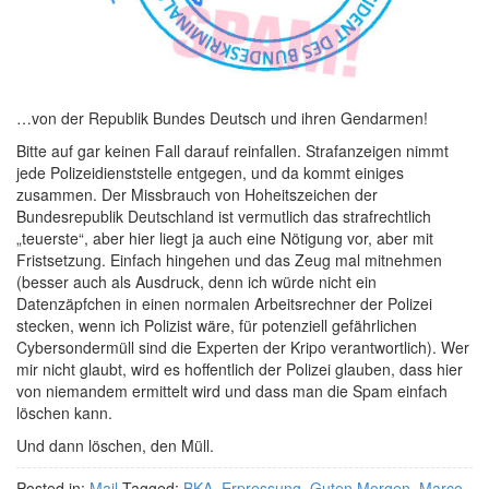
…von der Republik Bundes Deutsch und ihren Gendarmen!
Bitte auf gar keinen Fall darauf reinfallen. Strafanzeigen nimmt
jede Polizeidienststelle entgegen, und da kommt einiges
zusammen. Der Missbrauch von Hoheitszeichen der
Bundesrepublik Deutschland ist vermutlich das strafrechtlich
„teuerste“, aber hier liegt ja auch eine Nötigung vor, aber mit
Fristsetzung. Einfach hingehen und das Zeug mal mitnehmen
(besser auch als Ausdruck, denn ich würde nicht ein
Datenzäpfchen in einen normalen Arbeitsrechner der Polizei
stecken, wenn ich Polizist wäre, für potenziell gefährlichen
Cybersondermüll sind die Experten der Kripo verantwortlich). Wer
mir nicht glaubt, wird es hoffentlich der Polizei glauben, dass hier
von niemandem ermittelt wird und dass man die Spam einfach
löschen kann.
Und dann löschen, den Müll.
Posted in:
Mail
Tagged:
BKA
,
Erpressung
,
Guten Morgen
,
Marco