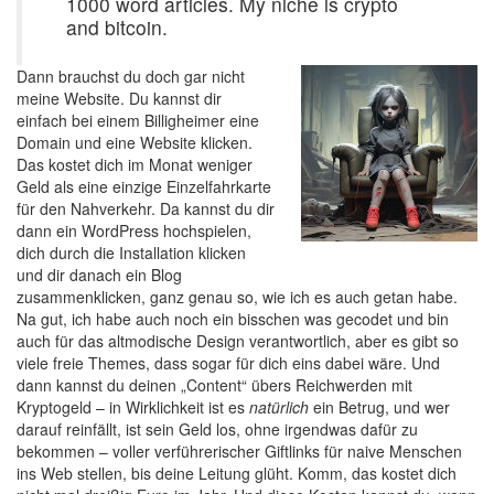
1000 word articles. My niche is crypto
and bitcoin.
Dann brauchst du doch gar nicht
meine Website. Du kannst dir
einfach bei einem Billigheimer eine
Domain und eine Website klicken.
Das kostet dich im Monat weniger
Geld als eine einzige Einzelfahrkarte
für den Nahverkehr. Da kannst du dir
dann ein WordPress hochspielen,
dich durch die Installation klicken
und dir danach ein Blog
zusammenklicken, ganz genau so, wie ich es auch getan habe.
Na gut, ich habe auch noch ein bisschen was gecodet und bin
auch für das altmodische Design verantwortlich, aber es gibt so
viele freie Themes, dass sogar für dich eins dabei wäre. Und
dann kannst du deinen „Content“ übers Reichwerden mit
Kryptogeld – in Wirklichkeit ist es
natürlich
ein Betrug, und wer
darauf reinfällt, ist sein Geld los, ohne irgendwas dafür zu
bekommen – voller verführerischer Giftlinks für naive Menschen
ins Web stellen, bis deine Leitung glüht. Komm, das kostet dich