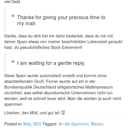
viel
Geld.
Thanks for giving your precious time to
my mail.
Danke, dass du dich bei mir dafür bedankst, dass du mir mit
deiner Spam etwas von meiner beschränkten Lebenszeit geraubt
hast, du pseudohöfliches Stück Exkrement!
I am waiting for a gentle reply.
Diese Spam wurde automatisch erstellt und kommt ohne
abschließenden Gruß. Ferner wurde auf ein in der
Bundesrepublik Deutschland obligatorisches Mailimpressum
verzichtet, was selbst abzockerische Unternehmen nicht tun
würden, weil es schnell teuer wird. Aber die würden ja auch nicht
spammen.
Löschen, den Müll, und gut ist!
Posted in:
Mail
,
SEO
Tagged:
An die Spammer
,
Bitcoin
,