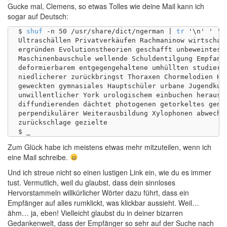
Gucke mal, Clemens, so etwas Tolles wie deine Mail kann ich
sogar auf Deutsch:
$ 
shuf
 -n 50 /usr/share/dict/ngerman | 
tr
 '\n' ' ' 
Ultraschällen Privatverkäufen Rachmaninow wirtschaft
ergründen Evolutionstheorien geschafft unbeweintes h
Maschinenbauschule wellende Schuldentilgung Empfangs
deformierbarem entgegengehaltene umhüllten studieren
niedlicherer zurückbringst Thoraxen Chormelodien Har
geweckten gymnasiales Hauptschüler urbane Jugendkund
unwillentlicher York urologischem einbuchen heraushä
diffundierenden dächtet photogenen getorkeltes genau
perpendikulärer Weiterausbildung Xylophonen abwechsl
zurückschlage gezielte 

Zum Glück habe ich meistens etwas mehr mitzuteilen, wenn ich
eine Mail schreibe.
Und ich streue nicht so einen lustigen Link ein, wie du es immer
tust. Vermutlich, weil du glaubst, dass dein sinnloses
Hervorstammeln willkürlicher Wörter dazu führt, dass ein
Empfänger auf alles rumklickt, was klickbar aussieht. Weil…
ähm… ja, eben! Vielleicht glaubst du in deiner bizarren
Gedankenwelt, dass der Empfänger so sehr auf der Suche nach