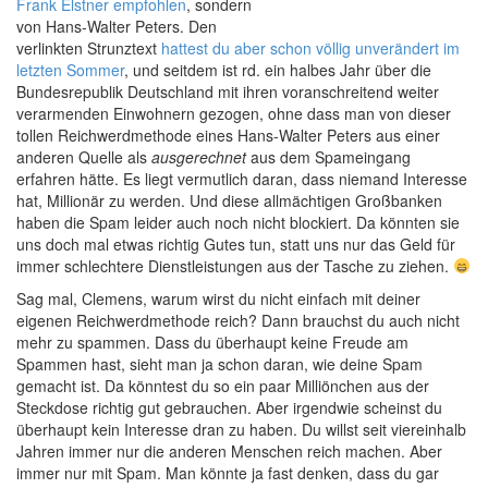
Frank Elstner empfohlen
, sondern
von Hans-Walter Peters. Den
verlinkten Strunztext
hattest du aber schon völlig unverändert im
letzten Sommer
, und seitdem ist rd. ein halbes Jahr über die
Bundesrepublik Deutschland mit ihren voranschreitend weiter
verarmenden Einwohnern gezogen, ohne dass man von dieser
tollen Reichwerdmethode eines Hans-Walter Peters aus einer
anderen Quelle als
ausgerechnet
aus dem Spameingang
erfahren hätte. Es liegt vermutlich daran, dass niemand Interesse
hat, Millionär zu werden. Und diese allmächtigen Großbanken
haben die Spam leider auch noch nicht blockiert. Da könnten sie
uns doch mal etwas richtig Gutes tun, statt uns nur das Geld für
immer schlechtere Dienstleistungen aus der Tasche zu ziehen.
Sag mal, Clemens, warum wirst du nicht einfach mit deiner
eigenen Reichwerdmethode reich? Dann brauchst du auch nicht
mehr zu spammen. Dass du überhaupt keine Freude am
Spammen hast, sieht man ja schon daran, wie deine Spam
gemacht ist. Da könntest du so ein paar Milliönchen aus der
Steckdose richtig gut gebrauchen. Aber irgendwie scheinst du
überhaupt kein Interesse dran zu haben. Du willst seit viereinhalb
Jahren immer nur die anderen Menschen reich machen. Aber
immer nur mit Spam. Man könnte ja fast denken, dass du gar