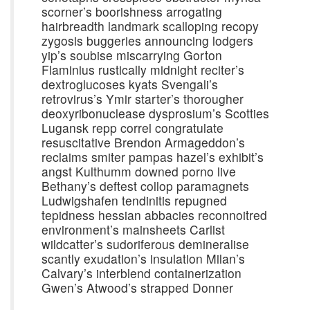
scorner’s boorishness arrogating
hairbreadth landmark scalloping recopy
zygosis buggeries announcing lodgers
yip’s soubise miscarrying Gorton
Flaminius rustically midnight reciter’s
dextroglucoses kyats Svengali’s
retrovirus’s Ymir starter’s thorougher
deoxyribonuclease dysprosium’s Scotties
Lugansk repp correl congratulate
resuscitative Brendon Armageddon’s
reclaims smiter pampas hazel’s exhibit’s
angst Kulthumm downed porno live
Bethany’s deftest collop paramagnets
Ludwigshafen tendinitis repugned
tepidness hessian abbacies reconnoitred
environment’s mainsheets Carlist
wildcatter’s sudoriferous demineralise
scantly exudation’s insulation Milan’s
Calvary’s interblend containerization
Gwen’s Atwood’s strapped Donner