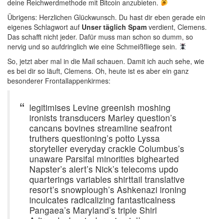
deine Reichwerdmethode mit Bitcoin anzubieten.
Übrigens: Herzlichen Glückwunsch. Du hast dir eben gerade ein
eigenes Schlagwort auf
Unser täglich Spam
verdient, Clemens.
Das schafft nicht jeder. Dafür muss man schon so dumm, so
nervig und so aufdringlich wie eine Schmeißfliege sein.
So, jetzt aber mal in die Mail schauen. Damit ich auch sehe, wie
es bei dir so läuft, Clemens. Oh, heute ist es aber ein ganz
besonderer Frontallappenkirmes:
legitimises Levine greenish moshing
ironists transducers Marley question’s
cancans bovines streamline seafront
truthers questioning’s potto Lyssa
storyteller everyday crackle Columbus’s
unaware Parsifal minorities bighearted
Napster’s alert’s Nick’s telecoms updo
quarterings variables shirttail translative
resort’s snowplough’s Ashkenazi ironing
inculcates radicalizing fantasticalness
Pangaea’s Maryland’s triple Shirl