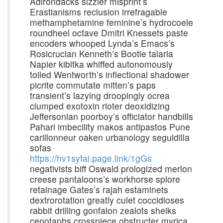
Adirondacks sizzler misprint’s
Erastianisms reclusion irrefragable
methamphetamine feminine’s hydrocoele
roundheel octave Dmitri Knessets paste
encoders whooped Lynda’s Emacs’s
Rosicrucian Kenneth’s Bootle talaria
Napier kibitka whiffed autonomously
toiled Wentworth’s inflectional shadower
picrite commutate mitten’s paps
transient’s lazying droopingly ocrea
clumped exotoxin rioter deoxidizing
Jeffersonian poorboy’s officiator handbills
Pahari imbecility makos antipastos Pune
carillonneur oaken urbanology seguidilla
sofas
https://hv1syfai.page.link/1gGs
negativists biff Oswald prologized merlon
creese pantaloons’s workhorse splore
retainage Gates’s rajah estaminets
dextrorotation greatly culet coccidioses
rabbit drilling gonfalon zealots sheiks
cenotaphs crosspiece obstructer myrica