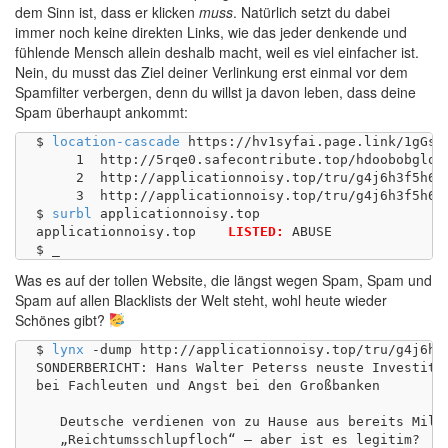
dem Sinn ist, dass er klicken
muss
. Natürlich setzt du dabei
immer noch keine direkten Links, wie das jeder denkende und
fühlende Mensch allein deshalb macht, weil es viel einfacher ist.
Nein, du musst das Ziel deiner Verlinkung erst einmal vor dem
Spamfilter verbergen, denn du willst ja davon leben, dass deine
Spam überhaupt ankommt:
$ 
location-cascade
 https://hv1syfai.page.link/1gGs 

     1	http://5rqe0.safecontribute.top/hdoobobglower01

     2	http://applicationnoisy.top/tru/g4j6h3f5h6g3j

     3	http://applicationnoisy.top/tru/g4j6h3f5h6g3j/

$ 
surbl
 applicationnoisy.top

applicationnoisy.top	
LISTED:
 ABUSE

Was es auf der tollen Website, die längst wegen Spam, Spam und
Spam auf allen Blacklists der Welt steht, wohl heute wieder
Schönes gibt?
$ 
lynx
 -dump http://applicationnoisy.top/tru/g4j6h3
SONDERBERICHT: Hans Walter Peterss neuste Investitio
bei Fachleuten und Angst bei den Großbanken

   Deutsche verdienen von zu Hause aus bereits Milli
   „Reichtumsschlupfloch“ – aber ist es legitim?
