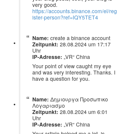
very good.
https://accounts.binance.com/el/reg
ister-person?ref=IQY5TET4
Name:
create a binance account
Zeitpunkt:
28.08.2024 um 17:17
Uhr
IP-Adresse:
„VR“ China
Your point of view caught my eye
and was very interesting. Thanks. I
have a question for you.
Name:
Δημιουργα Προσωπικο
Λογαριασμο
Zeitpunkt:
28.08.2024 um 6:01
Uhr
IP-Adresse:
„VR“ China
Your article helped me a lot, is