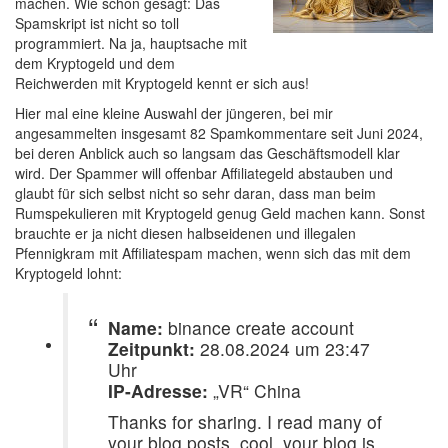
machen. Wie schon gesagt: Das
Spamskript ist nicht so toll
programmiert. Na ja, hauptsache mit
dem Kryptogeld und dem
Reichwerden mit Kryptogeld kennt er sich aus!
Hier mal eine kleine Auswahl der jüngeren, bei mir
angesammelten insgesamt 82 Spamkommentare seit Juni 2024,
bei deren Anblick auch so langsam das Geschäftsmodell klar
wird. Der Spammer will offenbar Affiliategeld abstauben und
glaubt für sich selbst nicht so sehr daran, dass man beim
Rumspekulieren mit Kryptogeld genug Geld machen kann. Sonst
brauchte er ja nicht diesen halbseidenen und illegalen
Pfennigkram mit Affiliatespam machen, wenn sich das mit dem
Kryptogeld lohnt:
Name:
binance create account
Zeitpunkt:
28.08.2024 um 23:47
Uhr
IP-Adresse:
„VR“ China
Thanks for sharing. I read many of
your blog posts, cool, your blog is