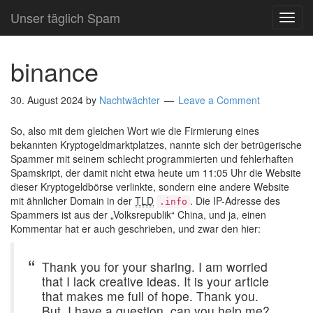
Unser täglich Spam
TOG
NAVI
binance
30. August 2024
by
Nachtwächter
Leave a Comment
So, also mit dem gleichen Wort wie die Firmierung eines
bekannten Kryptogeldmarktplatzes, nannte sich der betrügerische
Spammer mit seinem schlecht programmierten und fehlerhaften
Spamskript, der damit nicht etwa heute um 11:05 Uhr die Website
dieser Kryptogeldbörse verlinkte, sondern eine andere Website
mit ähnlicher Domain in der
TLD
. Die IP-Adresse des
.info
Spammers ist aus der „Volksrepublik“ China, und ja, einen
Kommentar hat er auch geschrieben, und zwar den hier:
Thank you for your sharing. I am worried
that I lack creative ideas. It is your article
that makes me full of hope. Thank you.
But, I have a question, can you help me?