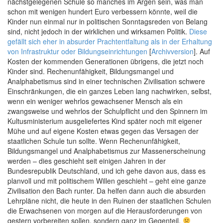
nächstgelegenen Schule so manches im Argen sein, was man
schon mit wenigen hundert Euro verbessern könnte, weil die
Kinder nun einmal nur in politischen Sonntagsreden von Belang
sind, nicht jedoch in der wirklichen und wirksamen Politik.
Diese
gefällt sich eher in absurder Prachtentfaltung als in der Erhaltung
von Infrastruktur oder Bildungseinrichtungen
[
Archivversion
]. Auf
Kosten der kommenden Generationen übrigens, die jetzt noch
Kinder sind. Rechenunfähigkeit, Bildungsmangel und
Analphabetismus sind in einer technischen Zivilisation schwere
Einschränkungen, die ein ganzes Leben lang nachwirken, selbst,
wenn ein weniger wehrlos gewachsener Mensch als ein
zwangsweise und wehrlos der Schulpflicht und den Spinnern im
Kultusministerium ausgeliefertes Kind später noch mit eigener
Mühe und auf eigene Kosten etwas gegen das Versagen der
staatlichen Schule tun sollte. Wenn Rechenunfähigkeit,
Bildungsmangel und Analphabetismus zur Massenerscheinung
werden – dies geschieht seit einigen Jahren in der
Bundesrepublik Deutschland, und ich gehe davon aus, dass es
planvoll und mit politischem Willen geschieht – geht eine ganze
Zivilisation den Bach runter. Da helfen dann auch die absurden
Lehrpläne nicht, die heute in den Ruinen der staatlichen Schulen
die Erwachsenen von morgen auf die Herausforderungen von
gestern vorbereiten sollen, sondern ganz im Gegenteil.