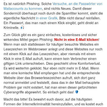
Es ist
natürlich
Phishing. Solche
Versuche, an die Passwörter von
Mailaccounts zu kommen
, sind nichts Neues. Damit dieser
Sondermüll überhaupt noch durch die Spamfilter kommt, steht die
eigentliche Nachricht
in einer Grafik
. Bitte nicht darauf reinfallen.
Ein Passwort, das man nach einem Klick eingibt, geht direkt an
Kriminelle.
Zum Glück gibt es ein ganz einfaches, kostenloses und sicher
wirkendes Mittel gegen Phishing:
Nicht in eine E-Mail klicken
!
Wenn man sich stattdessen für häufiger besuchte Websites ein
Lesezeichen im Webbrowser anlegt und diese Websites nur noch
mit einem Klick auf das Lesezeichen, aber niemals mit einem
Klick in eine E-Mail aufruft, kann einem kein Verbrecher einen
giftigen Link unterschieben. Dies geschieht ohne Komfortverlust.
Es wird weiterhin geklickt. Nur eben nicht mehr in E-Mail. Wenn
man eine komische Mail empfangen hat und die entsprechende
Website über das Browserlesezeichen aufruft, sich dort ganz
normal anmeldet und feststellt, dass das in der Mail behauptete
Problem gar nicht existiert, hat man einen dieser gefürchteten
Cyberangriffe abgewehrt. So einfach geht das!
Macht das bitte! Es bewahrt euch davor, auf die häufigsten
Formen der Internetkriminalität hereinzufallen, und es kostet euch