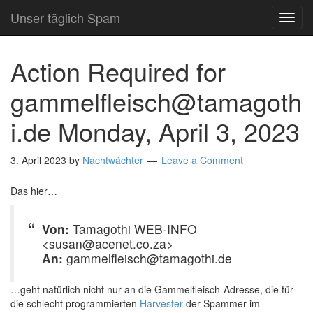
Unser täglich Spam
TOG
NAVI
A­c­t­i­o­n­ R­e­q­u­i­r­e­d for
gammelfleisch@tamagoth
i.de Monday, April 3, 2023
3. April 2023
by
Nachtwächter
Leave a Comment
Das hier…
Von:
Tamagothi WEB-INFO
<susan@acenet.co.za>
An:
gammelfleisch@tamagothi.de
…geht natürlich nicht nur an die Gammelfleisch-Adresse, die für
die schlecht programmierten
Harvester
der Spammer im