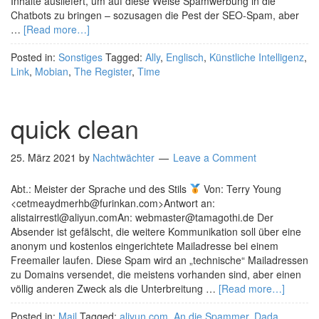
Inhalte ausliefert, um auf diese Weise Spamwerbung in die
Chatbots zu bringen – sozusagen die Pest der SEO-Spam, aber
…
[Read more…]
Posted in:
Sonstiges
Tagged:
Ally
,
Englisch
,
Künstliche Intelligenz
,
Link
,
Mobian
,
The Register
,
Time
quick clean
25. März 2021
by
Nachtwächter
Leave a Comment
Abt.: Meister der Sprache und des Stils
Von: Terry Young
<cetmeaydmerhb@furinkan.com>Antwort an:
alistairrestl@aliyun.comAn: webmaster@tamagothi.de Der
Absender ist gefälscht, die weitere Kommunikation soll über eine
anonym und kostenlos eingerichtete Mailadresse bei einem
Freemailer laufen. Diese Spam wird an „technische“ Mailadressen
zu Domains versendet, die meistens vorhanden sind, aber einen
völlig anderen Zweck als die Unterbreitung …
[Read more…]
Posted in:
Mail
Tagged:
aliyun.com
,
An die Spammer
,
Dada
,