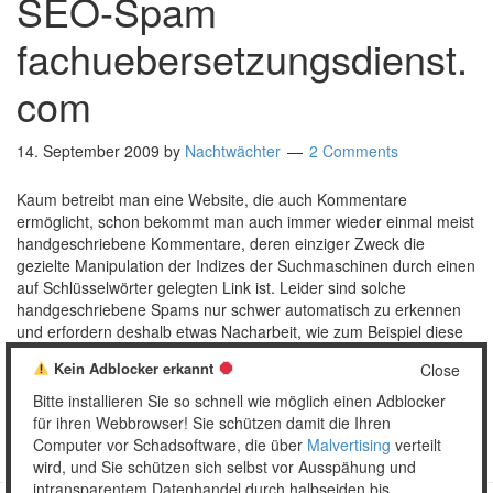
SEO-Spam
fachuebersetzungsdienst.
com
14. September 2009
by
Nachtwächter
2 Comments
Kaum betreibt man eine Website, die auch Kommentare
ermöglicht, schon bekommt man auch immer wieder einmal meist
handgeschriebene Kommentare, deren einziger Zweck die
gezielte Manipulation der Indizes der Suchmaschinen durch einen
auf Schlüsselwörter gelegten Link ist. Leider sind solche
handgeschriebene Spams nur schwer automatisch zu erkennen
und erfordern deshalb etwas Nacharbeit, wie zum Beispiel diese
…
[Read more…]
Kein Adblocker erkannt
Close
Posted in:
Kommentarspam
,
SEO
Tagged:
Englisch
,
Bitte installieren Sie so schnell wie möglich einen Adblocker
Fachübersetzung
,
Übersetzung
,
Voynich
für ihren Webbrowser! Sie schützen damit die Ihren
Computer vor Schadsoftware, die über
Malvertising
verteilt
wird, und Sie schützen sich selbst vor Ausspähung und
intransparentem Datenhandel durch halbseiden bis