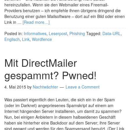
hereinzufallen. Wenn sie den Webmailer eines Freemail-
Providers benutzen – ich empfehle ihnen übrigens dringend die
Benutzung einer guten Mailsoftware – dort auf ein Bild oder einen
Link in …
[Read more…]
Posted in:
Informatives
,
Leserpost
,
Phishing
Tagged:
Data-URL
,
Englisch
,
Link
,
Wordfence
Mit DirectMailer
gespammt? Pwned!
4. Mai 2015
by
Nachtwächter
Leave a Comment
Was passiert eigentlich den Leuten, die sich ein in der Spam
(oder im Darknet) angepriesenes Spamskript auf einem am
Internet hängenden Server installieren, um damit zu spammen?
Nun, bei einigen Anbietern in diesem halbseidenen Geschäft
haben sie hinterher eine Backdoor auf dem Server; ihre Server
sind gepwnt und werden für den Spamversand benutzt. (Der Link