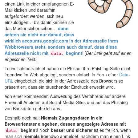
einen Link in einer empfangenen E-
Mail klicken und daraufhin
aufgefordert werden, sich neu
einzuloggen… bis dahin kennen sie
das Muster sicher schon…
dann
achten sie nicht nur darauf, dass
wirklich accounts.google.com in der Adresszeile ihres
Webbrowsers steht, sondern auch darauf, dass diese
Adresszeile nicht mit
beginnt
! [
Der Link geht auf einen
data:
englischen Text.
]
Technisch betrachtet haben die Phisher ihre Phishing-Seite nicht
irgendwo im Web abgelegt, sondern einfach in Form einer
Data-
URL
eingebettet, die sich in der Adresszeile des Browsers so
präsentiert, dass ein täuschender Eindruck erweckt wird.
Von einer kommenden Ausweitung des Verfahrens auf andere
Freemail-Anbieter, auf Social-Media-Sites und auf das Phishing
von Bankdaten gehe ich aus.
Deshalb nochmal:
Niemals
Zugangsdaten in ein
Browserfenster eingeben, dessen angezeigte Adresse mit
beginnt
! Noch
besser und sicherer
ist es freilich, wenn
data:
man sich
niemals
irgendwo anmeldet, nachdem man einen Link