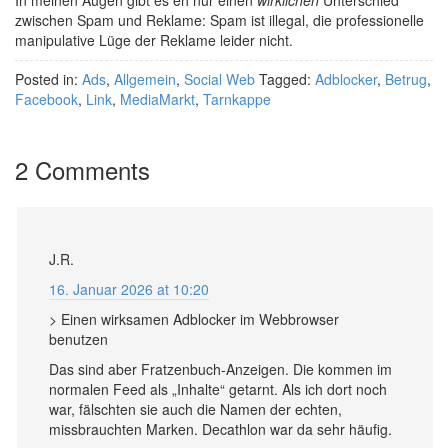
In meinen Augen gibt es eh nur einen
wirklichen
Unterschied
zwischen Spam und Reklame: Spam ist illegal, die professionelle
manipulative Lüge der Reklame leider nicht.
Posted in:
Ads
,
Allgemein
,
Social Web
Tagged:
Adblocker
,
Betrug
,
Facebook
,
Link
,
MediaMarkt
,
Tarnkappe
2 Comments
J.R.
16. Januar 2026 at 10:20
> Einen wirksamen Adblocker im Webbrowser
benutzen
Das sind aber Fratzenbuch-Anzeigen. Die kommen im
normalen Feed als „Inhalte“ getarnt. Als ich dort noch
war, fälschten sie auch die Namen der echten,
missbrauchten Marken. Decathlon war da sehr häufig.