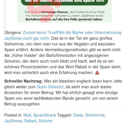
Übrigens:
Zurzeit kennt TrustPilot die Marke oder Unternehmung
JayShoes noch gar nicht
. Das ist in der Tat ein ganz großes
Geheimnis, von dem man nur aus der illegalen und asozialen
Spam erfährt. Andere Vermarktungsmethoden gibt es wohl nicht.
Als „früher Insider“ der Barfußrevolution mit angezogenen
Schuhen, der dann auch noch klickt und kauft, weil da so ein
schönes Prozentzeichen und das Wort Rabatt in der Spam steht,
wird man sicherlich auch eine Erfahrung machen.
Schneller Nachtrag:
Wer ein bisschen englisch lesen kann, bitte
gleich weiter zum
Scam Detector
, da sieht man auch starke
Anzeichen für einen Betrug. Mir hat ehrlich gesagt eine einzige
Spam von einer wohlbekannten Bande gereicht, um von einem
Betrug auszugehen.
Posted in:
Mail
,
Sprachkrank
Tagged:
Dada
,
Geheimnis
,
JayShoes
,
Rabatt
,
Schuhe