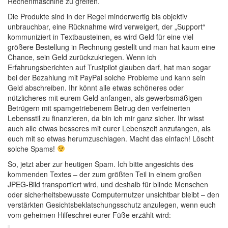
Rechenmaschine zu greifen.
Die Produkte sind in der Regel minderwertig bis objektiv
unbrauchbar, eine Rücknahme wird verweigert, der „Support“
kommuniziert in Textbausteinen, es wird Geld für eine viel
größere Bestellung in Rechnung gestellt und man hat kaum eine
Chance, sein Geld zurückzukriegen. Wenn ich
Erfahrungsberichten auf Trustpilot glauben darf, hat man sogar
bei der Bezahlung mit PayPal solche Probleme und kann sein
Geld abschreiben. Ihr könnt alle etwas schöneres oder
nützlicheres mit eurem Geld anfangen, als gewerbsmäßigen
Betrügern mit spamgetriebenem Betrug den verfeinerten
Lebensstil zu finanzieren, da bin ich mir ganz sicher. Ihr wisst
auch alle etwas besseres mit eurer Lebenszeit anzufangen, als
euch mit so etwas herumzuschlagen. Macht das einfach! Löscht
solche Spams!
So, jetzt aber zur heutigen Spam. Ich bitte angesichts des
kommenden Textes – der zum größten Teil in einem großen
JPEG-Bild transportiert wird, und deshalb für blinde Menschen
oder sicherheitsbewusste Computernutzer unsichtbar bleibt – den
verstärkten Gesichtsbeklatschungsschutz anzulegen, wenn euch
vom geheimen Hilfeschrei eurer Füße erzählt wird: