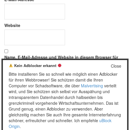
Website
Name, E-Mail-Adresse und Website in diesem Browser für
meinen nächsten Kommentar speichern.
Kein Adblocker erkannt
Close
Bitte installieren Sie so schnell wie möglich einen Adblocker
für ihren Webbrowser! Sie schützen damit die Ihren
Computer vor Schadsoftware, die über
Malvertising
verteilt
wird, und Sie schützen sich selbst vor Ausspähung und
intransparentem Datenhandel durch halbseiden bis
grenzkriminell vorgehende Wirtschaftsunternehmen. Das ist
Grund genug, einen Adblocker zu verwenden. Aber
Copyright © 2026 Unser täglich Spam.
gleichzeitig machen Sie auch Ihre gesamte Interneterfahrung
Mobile
WordPress Theme by themehall.com
schöner, erfreulicher und schneller. Ich empfehle
uBlock
Origin
.