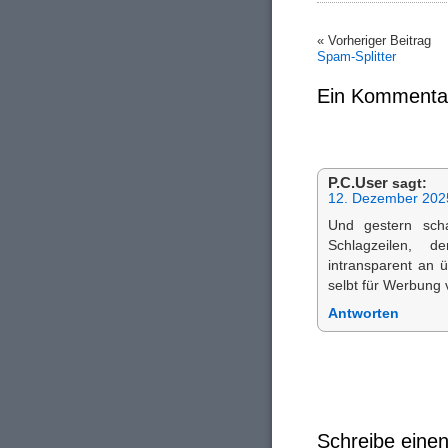
« Vorheriger Beitrag
Spam-Splitter
Ein Kommenta
P.C.User
sagt:
12. Dezember 202
Und gestern scha
Schlagzeilen, d
intransparent an 
selbt für Werbung
Antworten
Schreibe ein