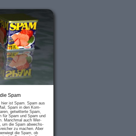
 die Spam
s hier ist Spam. Spam aus
Mail, Spam in den Kom­
aren, ge­twit­ter­te Spam,
 für Spam und Spam und
. Manch­mal auch Wer­
, um die Spam ab­wechs­
­reich­er zu mach­en. Aber
ber­wiegt die Spam, ob