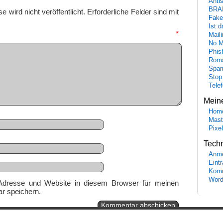
Anti
BRA
 wird nicht veröffentlicht.
Erforderliche Felder sind mit
Fake
Ist 
mmentar
*
Maili
No M
Phis
Roma
Spa
Stop
Tele
Mein
Hom
Mast
Pixe
Tech
Anme
Eint
Komm
Word
Adresse und Website in diesem Browser für meinen
r speichern.