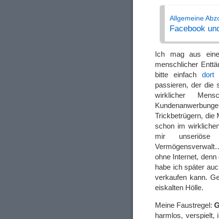
Allgemeine Abz
Facebook und
Ich mag aus einem
menschlicher Enttäu
bitte einfach
dort
w
passieren, der die
wirklicher Mens
Kundenanwerbungen 
Trickbetrügern, di
schon im wirkliche
mir unseriös
Vermögensverwalt
ohne Internet, denn
habe ich später auc
verkaufen kann. Ge
eiskalten Hölle.
Meine Faustregel:
G
harmlos, verspielt