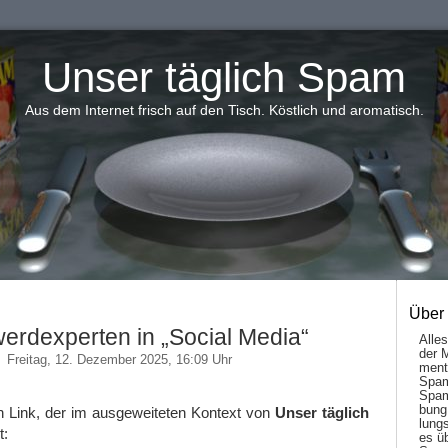
Unser täglich Spam
Aus dem Internet frisch auf den Tisch. Köstlich und aromatisch.
Über
erdexperten in „Social Media“
Alle
der 
Freitag, 12. Dezember 2025, 16:09 Uhr
men­t
Spam
Spam
bung
n Link, der im ausgeweiteten Kontext von
Unser täglich
lungs
t:
es ü