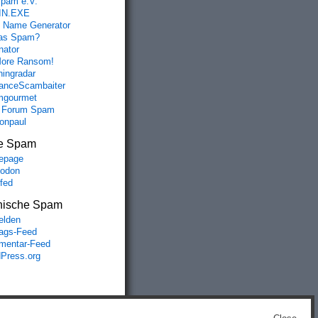
spam e.V.
IN.EXE
 Name Generator
das Spam?
nator
ore Ransom!
hingradar
nceScambaiter
mgourmet
 Forum Spam
fonpaul
e Spam
epage
odon
lfed
nische Spam
lden
rags-Feed
entar-Feed
Press.org