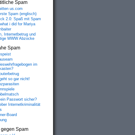
itliche Spam
bitten us.com
erste Spam (englisch)
fick 2.0: Spaß mit Spam
 what i did for Mariya
baiter
, Internetbetrug und
tige WWW Abzocke
ahe Spam
speist
auseam
eswehrfragebogen im
fkasten?
uterbetrug
geht so gar nicht!
nzparasiten
nnspiele
belmatsch
mein Passwort sicher?
ber Internetkriminalität
s
aner-Board
bung
s gegen Spam