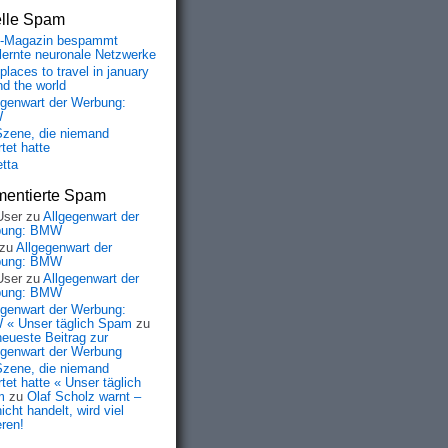
elle Spam
-Magazin bespammt
lernte neuronale Netzwerke
places to travel in january
nd the world
egenwart der Werbung:
W
Szene, die niemand
tet hatte
etta
entierte Spam
User
zu
Allgegenwart der
bung: BMW
zu
Allgegenwart der
bung: BMW
User
zu
Allgegenwart der
bung: BMW
egenwart der Werbung:
« Unser täglich Spam
zu
neueste Beitrag zur
egenwart der Werbung
Szene, die niemand
tet hatte « Unser täglich
m
zu
Olaf Scholz warnt –
icht handelt, wird viel
eren!