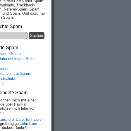
 in den Fo­ren oder Spam
wn­loads, Track­back-
, Re­fe­rer-Spam, Spam,
 und Spam. Und da­zu na­
ich Spam.
chte Spam
rte Spam
ivierte Spam
Datenschleuder-Seite
essum
rmatives zur Spam
ndschutz
m?
endete Spam
können mich mit einer
de über PayPal
rstützen, ich lebe vom
ln:
Euro
,
drei Euro
,
fünf Euro
 großzügige
zehn Euro
z dickes Danke!)