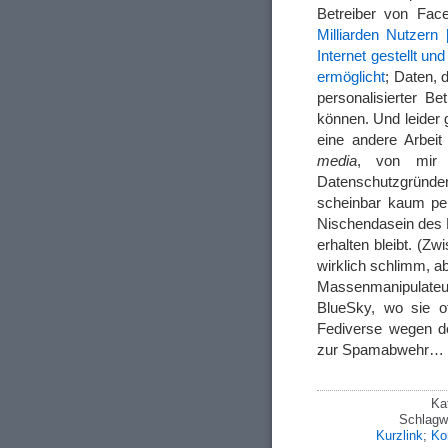
Betreiber von Fa
Milliarden Nutzern 
Internet gestellt u
ermöglicht
; Daten, 
personalisierter 
können. Und leider g
eine andere Arbeit
media
, von mir 
Datenschutzgründ
scheinbar kaum per
Nischendasein des F
erhalten bleibt. (Z
wirklich schlimm, a
Massenmanipulateur
BlueSky, wo sie of
Fediverse wegen der
zur Spamabwehr…
Ka
Schlagw
Kurzlink
;
Ko