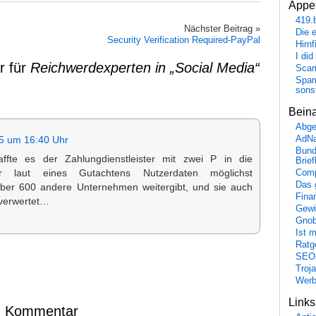
Appet
419.
Nächster Beitrag »
Die 
Security Verification Required-PayPal
Hirn
I did
r für
Reichwerdexperten in „Social Media“
Scam
Spam
sons
Bein
Abge
AdN
5 um 16:40 Uhr
Bund
ffte es der Zahlungdienstleister mit zwei P in die
Brie
er laut eines Gutachtens Nutzerdaten möglichst
Comp
Das 
über 600 andere Unternehmen weitergibt, und sie auch
Fina
 verwertet…
Gewi
Gnob
Ist 
Ratge
SEO
Troj
Wer
Link
en Kommentar