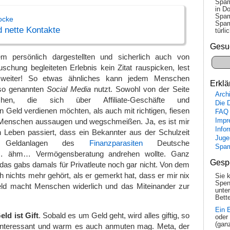
Spam
in Do
Spam
ocke
Spam
 nette Kontakte
tür­l
Gesu
 persönlich dargestellten und sicherlich auch von
schung begleiteten Erlebnis kein Zitat rauspicken, lest
eiter! So etwas ähnliches kann jedem Menschen
Erklä
 so genannten
Social Media
nutzt. Sowohl von der Seite
Arch
chen, die sich über Affiliate-Geschäfte und
Die 
Geld verdienen möchten, als auch mit richtigen, fiesen
FAQ
e Menschen aussaugen und wegschmeißen. Ja, es ist mir
Impr
Info
n Leben passiert, dass ein Bekannter aus der Schulzeit
Juge
e Geldanlagen des
Finanzparasiten
Deutsche
Spa
… ähm… Vermögensberatung andrehen wollte. Ganz
Gesp
 das gabs damals für Privatleute noch gar nicht. Von dem
h nichts mehr gehört, als er gemerkt hat, dass er mir nix
Sie 
Spen
ld macht Menschen widerlich und das Miteinander zur
unte
Bette
Ein 
eld ist Gift
. Sobald es um Geld geht, wird alles giftig, so
oder
(gan
, interessant und warm es auch anmuten mag. Meta, der