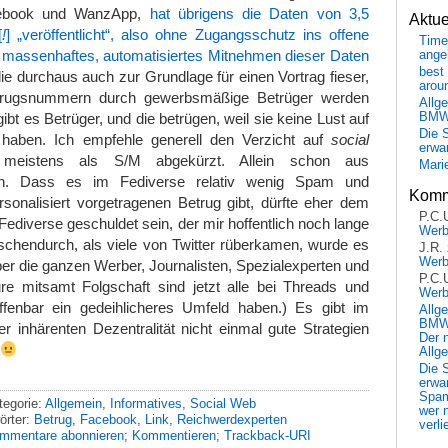
cebook und WanzApp,
hat übrigens die Daten von 3,5
Aktu
[
!
] „veröffentlicht“, also ohne Zugangsschutz ins offene
Time
nd massenhaftes, automatisiertes Mitnehmen dieser Daten
ange
best 
die durchaus auch zur Grundlage für einen Vortrag fieser,
arou
Betrugsnummern durch gewerbsmäßige Betrüger werden
Allg
ibt es Betrüger, und die betrügen, weil sie keine Lust auf
BM
Die 
 haben. Ich empfehle generell den Verzicht auf
social
erwar
meistens als S/M abgekürzt. Allein schon aus
Mari
en. Dass es im Fediverse relativ wenig Spam und
Komm
sonalisiert vorgetragenen Betrug gibt, dürfte eher dem
P.C.
ediverse geschuldet sein, der mir hoffentlich noch lange
Wer
wischendurch, als viele von Twitter rüberkamen, wurde es
J.R.
Wer
ber die ganzen Werber, Journalisten, Spezialexperten und
P.C.
e mitsamt Folgschaft sind jetzt alle bei Threads und
Wer
fenbar ein gedeihlicheres Umfeld haben.) Es gibt im
Allg
BMW 
 inhärenten Dezentralität nicht einmal gute Strategien
Der 
Allg
Die 
erwar
Spa
tegorie:
Allgemein
,
Informatives
,
Social Web
wer n
örter:
Betrug
,
Facebook
,
Link
,
Reichwerdexperten
verli
mmentare abonnieren
;
Kommentieren
;
Trackback-URI