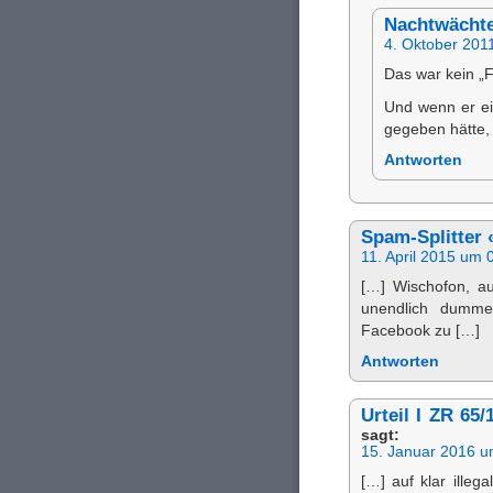
Nachtwächt
4. Oktober 201
Das war kein „
Und wenn er e
gegeben hätte,
Antworten
Spam-Splitter 
11. April 2015 um 
[…] Wischofon, a
unendlich dumme
Facebook zu […]
Antworten
Urteil I ZR 65
sagt:
15. Januar 2016 u
[…] auf klar il­le­ga