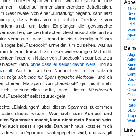
cebook“ in dieser Spamwerbung – wie auch sonst beinahe
Appet
pammer – dabei auf immer alarmierendere Betreffzeilen.
419.
m Geschwafel von einer „Einladung“ begann, kann jetzt
Die 
ndigen, dass Fotos von mir auf der Dreckssite von
Hirn
I did
fentlicht sind, um beim Empfänger die gewünschte
Scam
rursachen, die den kritischen Geist ausschaltet und so
Spam
für verbessert, dass jemand in einer derartigen Spam
sons
ich sogar bei „Facebook“ anmeldet, um zu sehen, was an
Bein
m im Internet kursiert. Zu dieser widerwärtigen Methodik
Abge
 einigen Tagen ein Nutzer von „Facebook“ sogar Leute zu
AdN
einladen“ kann,
ohne dass er selbst davon weiß
, und so
Bund
Brie
zelfall
. Auch in solchen Nachrichten mit vorsätzlich
Comp
der
zeigt sich eine für Spam typische Methodik
, und ich
Das 
er offenen Mailspam von „Facebook“ gar nicht mehr
Fina
sich herausstellen sollte, dass dieser
Missbrauch
Gewi
Gnob
uf „Facebook“ selbst zurückgeht.
Ist 
Ratge
echte „Einladungen“ über diesen Spammer zukommen
SEO
er dabei dieses wissen:
Wer sich zum Kumpel und
Troj
ialen Spammern macht, kann nicht mein Freund sein.
Wer
 Und auch sonst nirgends.
Darüber hinaus kotzt es mich
Link
ladresse an Spammer weitergegeben wird, und das gilt