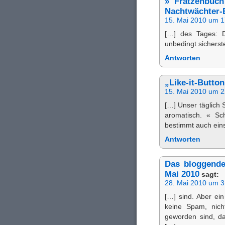
» Fratzenbuc
Nachtwächter-
15. Mai 2010 um 1
[…] des Tages: 
unbedingt sicherst
Antworten
„Like-it-Button
15. Mai 2010 um 2
[…] Unser täglich 
aromatisch. « Sc
bestimmt auch ein
Antworten
Das bloggende
Mai 2010
sagt:
28. Mai 2010 um 3
[…] sind. Aber ei
keine Spam, nich
geworden sind, da