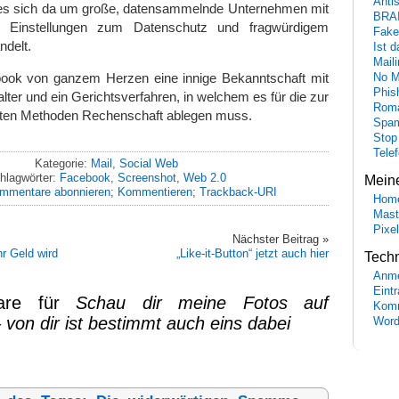
Anti
es sich da um große, datensammelnde Unternehmen mit
BRA
n Einstellungen zum Datenschutz und fragwürdigem
Fake
ndelt.
Ist 
Maili
ook von ganzem Herzen eine innige Bekanntschaft mit
No M
Phis
ter und ein Gerichtsverfahren, in welchem es für die zur
Roma
en Methoden Rechenschaft ablegen muss.
Spa
Stop
Tele
Kategorie:
Mail
,
Social Web
hlagwörter:
Facebook
,
Screenshot
,
Web 2.0
Mein
mmentare abonnieren
;
Kommentieren
;
Trackback-URI
Hom
Mast
Pixe
Nächster Beitrag »
r Geld wird
„Like-it-Button“ jetzt auch hier
Tech
Anme
Eint
are für
Schau dir meine Fotos auf
Komm
von dir ist bestimmt auch eins dabei
Word