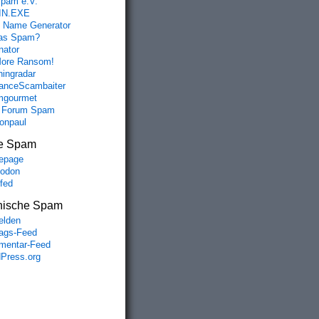
spam e.V.
IN.EXE
 Name Generator
das Spam?
nator
ore Ransom!
hingradar
nceScambaiter
mgourmet
 Forum Spam
fonpaul
e Spam
epage
odon
lfed
nische Spam
lden
rags-Feed
entar-Feed
Press.org