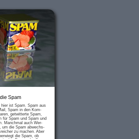
 die Spam
s hier ist Spam. Spam aus
Mail, Spam in den Kom­
aren, ge­twit­ter­te Spam,
 für Spam und Spam und
. Manch­mal auch Wer­
, um die Spam ab­wechs­
­reich­er zu mach­en. Aber
ber­wiegt die Spam, ob