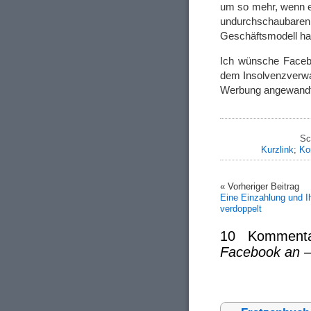
um so mehr, wenn 
undurchschaubare
Geschäftsmodell ha
Ich wünsche Faceb
dem Insolvenzverwal
Werbung angewandt
Sc
Kurzlink
;
Ko
« Vorheriger Beitrag
Eine Einzahlung und Ih
verdoppelt
10 Komment
Facebook an – 