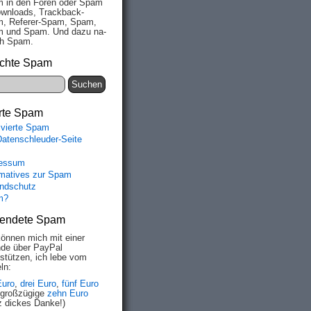
 in den Fo­ren oder Spam
wn­loads, Track­back-
, Re­fe­rer-Spam, Spam,
 und Spam. Und da­zu na­
ich Spam.
chte Spam
rte Spam
ivierte Spam
Datenschleuder-Seite
essum
rmatives zur Spam
ndschutz
m?
endete Spam
können mich mit einer
de über PayPal
rstützen, ich lebe vom
ln:
Euro
,
drei Euro
,
fünf Euro
 großzügige
zehn Euro
z dickes Danke!)