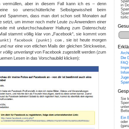
Spam
 vermüllen, aber in diesem Fall kann ich es – denn
in Do
Spam
ine so unerschütterliche Selbstgewissheit beim
Spam
nd Spammen, dass man dort schon seit Monaten auf
tür­l
 setzt, um immer noch mehr Leute zu Anwendern einer
Gesu
site mit undurchschaubarer Haltung zum Datenschutz
ail stammt völlig klar von „Facebook“, sie kommt vom
, sie ist heute morgen
unkt) facebook (punkt) com
 und nur eine von etlichen Mails der gleichen Strickweise,
Erklä
er
völlig unverlangt
von Facebook zugestellt werden (zum
Arch
uemen Lesen in das Vorschaubild klicken):
Die 
FAQ
Impr
Info
Juge
Spa
Gesp
Sie 
Spen
unte
Bette
Ein 
oder
(gan