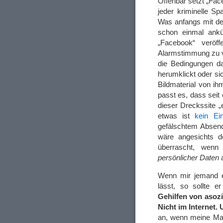
Offenbar setzt „Fa
jeder kriminelle S
Was anfangs mit de
schon einmal ankü
„Facebook“ veröf
Alarmstimmung zu ve
die Bedingungen da
herumklickt oder s
Bildmaterial von ih
passt es, dass seit
dieser Dreckssite „
etwas ist
kein Ein
gefälschtem Absen
wäre angesichts d
überrascht, wenn 
persönlicher Daten
a
Wenn mir jemand 
lässt, so sollte 
Gehilfen von asoz
Nicht im Internet.
an, wenn meine Mai