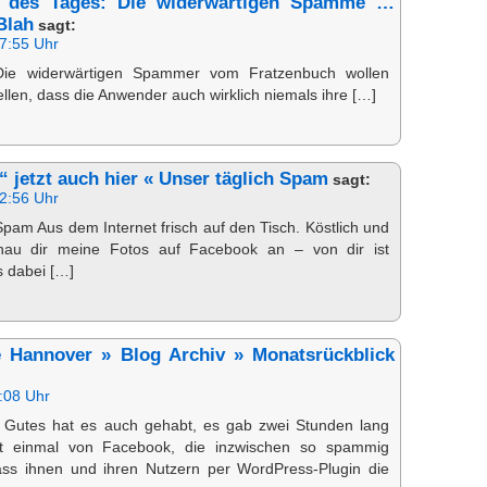
h des Tages: Die widerwärtigen Spamme …
Blah
sagt:
7:55 Uhr
Die widerwärtigen Spammer vom Fratzenbuch wollen
ellen, dass die Anwender auch wirklich niemals ihre […]
“ jetzt auch hier « Unser täglich Spam
sagt:
2:56 Uhr
Spam Aus dem Internet frisch auf den Tisch. Köstlich und
hau dir meine Fotos auf Facebook an – von dir ist
s dabei […]
 Hannover » Blog Archiv » Monatsrückblick
:08 Uhr
n Gutes hat es auch gehabt, es gab zwei Stunden lang
t einmal von Facebook, die inzwischen so spammig
ss ihnen und ihren Nutzern per WordPress-Plugin die