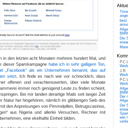
Aktu
Time
ange
best 
arou
Allg
BM
Die 
erwar
Mari
Komm
en in den letzten acht Monaten mehrere hundert Mal, und
P.C.
se dieser Spamkampagne
habe ich in sehr galligem Ton,
Wer
et „Facebook“ als ein Unternehmen benannt, das auf
J.R.
Wer
am setzt
. Ich finde es nach wie vor schrecklich, dass
P.C.
ner offenen und verachtenswerten, über viele Monate
Wer
mmerei immer noch genügend Leute zu finden scheint,
Allg
BMW 
springen. Bei mir landen derartige Mails seit langer Zeit
Der 
rer Natur her hingehören, nämlich im glibberigen Sieb des
Allg
Die 
 mit den Anpreisungen von Pimmelpillen, Betrugscasinos,
erwar
gen“ aus Nigeria und allerlei Versuchen, Rechner mit
Spa
wer n
ernehmen, eine ekelhafte Einheit bilden.
verli