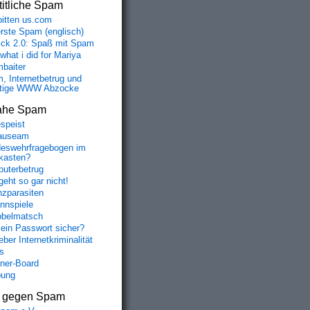
itliche Spam
bitten us.com
erste Spam (englisch)
fick 2.0: Spaß mit Spam
 what i did for Mariya
baiter
, Internetbetrug und
tige WWW Abzocke
ahe Spam
speist
auseam
eswehrfragebogen im
fkasten?
uterbetrug
geht so gar nicht!
nzparasiten
nnspiele
belmatsch
mein Passwort sicher?
ber Internetkriminalität
s
aner-Board
bung
s gegen Spam