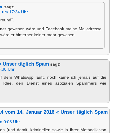
er
sagt:
1 um 17:34 Uhr
Freund“.
iner gewesen wäre und Facebook meine Mailadresse
 wäre er hinterher keiner mehr gewesen.
« Unser täglich Spam
sagt:
0:38 Uhr
uf dem WhatsApp läuft, noch käme ich jemals auf die
 Idee, den Dienst eines asozialen Spammers wie
/14 vom 14. Januar 2016 « Unser täglich Spam
m 0:03 Uhr
­len (und da­mit: kri­mi­nel­len so­wie in ihrer Me­tho­dik von