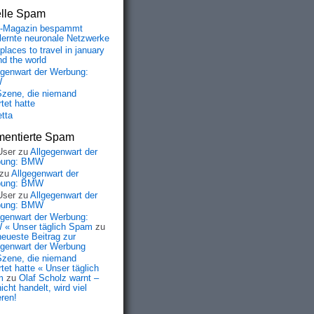
elle Spam
-Magazin bespammt
lernte neuronale Netzwerke
places to travel in january
nd the world
egenwart der Werbung:
W
Szene, die niemand
tet hatte
etta
entierte Spam
User
zu
Allgegenwart der
bung: BMW
zu
Allgegenwart der
bung: BMW
User
zu
Allgegenwart der
bung: BMW
egenwart der Werbung:
« Unser täglich Spam
zu
neueste Beitrag zur
egenwart der Werbung
Szene, die niemand
tet hatte « Unser täglich
m
zu
Olaf Scholz warnt –
icht handelt, wird viel
eren!