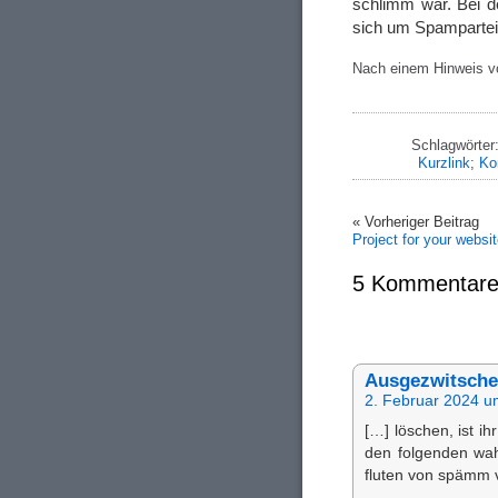
schlimm war. Bei 
sich um Spampartei
Nach einem Hinweis 
Schlagwörter
Kurzlink
;
Ko
« Vorheriger Beitrag
Project for your websit
5 Kommentare
Ausgezwitscher
2. Februar 2024 u
[…] löschen, ist i
den folgenden wah
fluten von spämm v