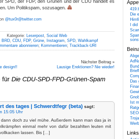
der SPD, der FDP, den Grünen und der CDU handelt es
Appet
en. Um Politikspam, sozusagen.
419.
Die 
von
@tux0r@twitter.com
Hirn
I did
Scam
Kategorie:
Leserpost
,
Social Web
Spam
sons
:
BRD
,
CDU
,
FDP
,
Grüne
,
Instagram
,
SPD
,
Wahlkampf
mmentare abonnieren
;
Kommentieren
;
Trackback-URI
Bein
Abge
AdN
Nächster Beitrag »
Bund
e design!!
L­a­u­­­s­­­­i­­g­­­e­­­ ­­E­r­e­­­k­­­t­­­i­­­o­n­­­­e­n­?­­­­ ­­­N­i­e­ ­w­­­i­e­d­­­­e­­r­­!­­­­
Brie
Comp
 für
Die CDU-SPD-FPD-Grünen-Spam
Das 
Fina
Gewi
Gnob
Ist 
t des tages | Schwerdtfegr (beta)
sagt:
Ratge
m 15:05 Uhr
SEO
Troj
hr dann doch zu viel mühe. Außerdem kann man das ja in
Wer
lkrämpfen einmal mehr von dafür bezahlten leuten mit
ollkacken lassen. Bis […]
Link