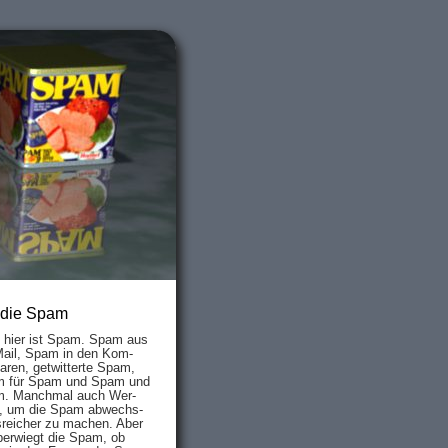
 die Spam
s hier ist Spam. Spam aus
Mail, Spam in den Kom­
aren, ge­twit­ter­te Spam,
 für Spam und Spam und
. Manch­mal auch Wer­
, um die Spam ab­wechs­
­reich­er zu mach­en. Aber
ber­wiegt die Spam, ob