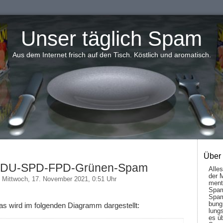
Unser täglich Spam
Aus dem Internet frisch auf den Tisch. Köstlich und aromatisch.
Über
CDU-SPD-FPD-Grünen-Spam
Alle
der 
Mittwoch, 17. November 2021, 0:51 Uhr
men­t
Spam
Spam
bung
as wird im folgenden Diagramm dargestellt:
lungs
es ü