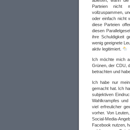
ablesen, wann die
Parteien nicht 
vollzuspammen, un
oder einfach nicht 
diese Parteien off
diesen Parallelgese
ihre Schuldigkeit 
wenig geeignete Leu
aktiv legitimiert.
Ich möchte mich an
Grünen, der CDU, d
betrachten und habe
Ich habe nur mein
gemacht hat. Ich h
subjektiven Eindru
Wahlkrampfes und 
viel erfreulicher ge
vorher. Von Leuten
Social-Media-Angeb
Facebook nutzen, ha