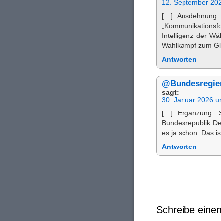
12. September 20
[…] Ausdehnung 
„Kommunikations
Intelligenz der W
Wahlkampf zum Glü
Antworten
@Bundesregie
sagt:
30. Januar 2026 u
[…] Ergänzung: S
Bundesrepublik De
es ja schon. Das i
Antworten
Schreibe ein