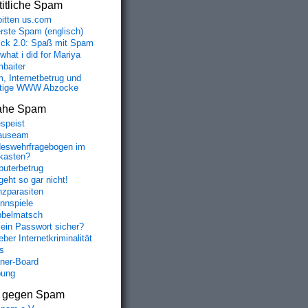
itliche Spam
bitten us.com
erste Spam (englisch)
fick 2.0: Spaß mit Spam
 what i did for Mariya
baiter
, Internetbetrug und
tige WWW Abzocke
ahe Spam
speist
auseam
eswehrfragebogen im
fkasten?
uterbetrug
geht so gar nicht!
nzparasiten
nnspiele
belmatsch
mein Passwort sicher?
ber Internetkriminalität
s
aner-Board
bung
s gegen Spam