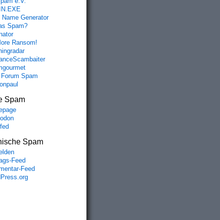
spam e.V.
IN.EXE
 Name Generator
das Spam?
nator
ore Ransom!
hingradar
nceScambaiter
mgourmet
 Forum Spam
fonpaul
e Spam
epage
odon
lfed
nische Spam
lden
rags-Feed
entar-Feed
Press.org