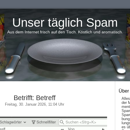
Unser täglich Spam
Aus dem Internet frisch auf den Tisch. Köstlich und aromatisch.
Über
Betrifft: Betreff
Alle
der 
Freitag, 30. Januar 2026, 11:04 Uhr
men­t
Spam
Spam
bung
lungs
es ü