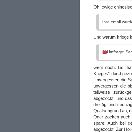
Oh, ewige chinesisc
Ihre email wurd
Und warum kriege ic
Umfrage: Sag
Gern doch: Lidl ha
Krieges“ durchgezo
Unvergessen die Sal
unvergessen die bi
teilweise zurück
abgezockt, und das
dreißig und sechz
Quatschgrund ab, de
Oder zocken auch 
spare. Auch bei de
abgezockt. Zur Höl