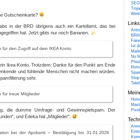
SEO
Troj
Wer
ine Gutscheinkarte?
Link
gabs in der BRD übrigens auch ein Kartellamt, das bei
Anti
gegriffen hat. Jetzt gibts nur noch Bananen.
BRA
Fake
Ist 
 für den Zugriff auf dein IKEA Konto.
Maili
No M
Phis
kein Ikea-Konto. Trotzdem: Danke für den Punkt am Ende
Roma
denkende und fühlende Menschen nicht machen würden.
Spa
Spamfilterung sehr.
Stop
Tele
Mein
für treue Mitglieder
Hom
Mast
tig, die dumme Umfrage- und Gewinnspielspam. Der
Pixe
nden“, und Edeka hat „Mitglieder“.
Tech
Anme
Eint
ation bei der Apobank – Bestätigung bis 31.01.2026
Komm