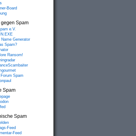
s
aner-Board
bung
s gegen Spam
spam e.V.
IN.EXE
 Name Generator
das Spam?
nator
ore Ransom!
hingradar
nceScambaiter
mgourmet
 Forum Spam
fonpaul
e Spam
epage
odon
lfed
nische Spam
lden
rags-Feed
entar-Feed