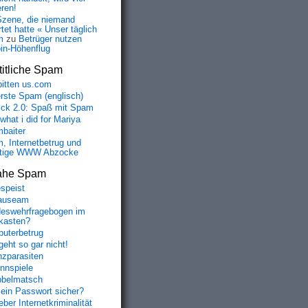
eren!
Szene, die niemand
tet hatte « Unser täglich
m
zu
Betrüger nutzen
oin-Höhenflug
itliche Spam
bitten us.com
erste Spam (englisch)
fick 2.0: Spaß mit Spam
 what i did for Mariya
baiter
, Internetbetrug und
tige WWW Abzocke
ahe Spam
speist
auseam
eswehrfragebogen im
fkasten?
uterbetrug
geht so gar nicht!
nzparasiten
nnspiele
belmatsch
mein Passwort sicher?
ber Internetkriminalität