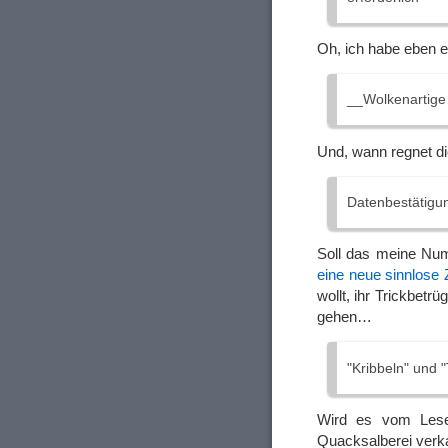
Oh, ich habe eben e
__Wolkenartige 
Und, wann regnet d
Datenbestätigu
Soll das meine Nu
eine neue sinnlose Z
wollt, ihr Trickbetrü
gehen…
"Kribbeln" und 
Wird es vom Lesen
Quacksalberei verka