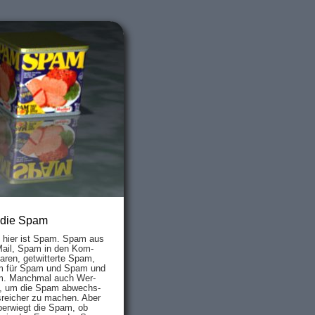
 die Spam
s hier ist Spam. Spam aus
Mail, Spam in den Kom­
aren, ge­twit­ter­te Spam,
 für Spam und Spam und
. Manch­mal auch Wer­
, um die Spam ab­wechs­
­reich­er zu mach­en. Aber
ber­wiegt die Spam, ob