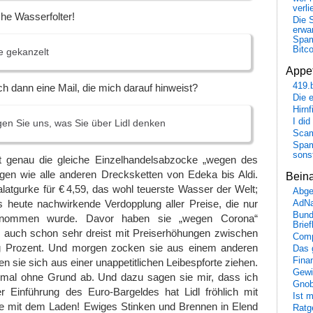
verli
he Wasserfolter!
Die 
erwar
Spa
Bitc
e gekanzelt
Appet
419.
h dann eine Mail, die mich darauf hinweist?
Die 
Hirn
I did
en Sie uns, was Sie über Lidl denken
Scam
Spam
sons
t genau die gleiche Einzelhandelsabzocke „wegen des
gen wie alle anderen Drecksketten von Edeka bis Aldi.
Bein
atgurke für € 4,59, das wohl teuerste Wasser der Welt;
Abge
s heute nachwirkende Verdopplung aller Preise, die nur
AdN
Bund
genommen wurde. Davor haben sie „wegen Corona“
Brie
 auch schon sehr dreist mit Preiserhöhungen zwischen
Comp
ig Prozent. Und morgen zocken sie aus einem anderen
Das 
Fina
n sie sich aus einer unappetitlichen Leibespforte ziehen.
Gewi
mal ohne Grund ab. Und dazu sagen sie mir, dass ich
Gnob
r Einführung des Euro-Bargeldes hat Lidl fröhlich mit
Ist 
le mit dem Laden! Ewiges Stinken und Brennen in Elend
Ratge