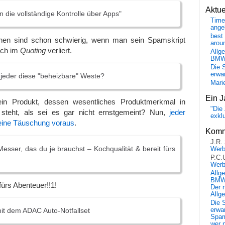
Aktu
en die vollständige Kontrolle über Apps"
Time
ange
best 
chen sind schon schwierig, wenn man sein Spamskript
arou
sich im
Quoting
verliert.
Allg
BM
Die 
erwar
jeder diese "beheizbare" Weste?
Mari
Ein J
 ein Produkt, dessen wesentliches Produktmerkmal in
"Die 
 steht, als sei es gar nicht ernstgemeint? Nun,
jeder
exkl
eine Täuschung voraus
.
Komm
J.R.
esser, das du je brauchst – Kochqualität & bereit fürs
Wer
P.C.
Wer
Allg
BMW 
fürs Abenteuer!!1!
Der 
Allg
Die 
erwar
mit dem ADAC Auto-Notfallset
Spa
wer n