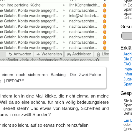
Spam
in Do
Spam
Spam
tür­l
Gesu
Erklä
Arch
Die 
FAQ
Impr
u einem noch sichereren Banking: Die Zwei-Faktor-
Info
Juge
ng. | REF047#
Spa
Gesp
Indem ich in eine Mail klicke, die nicht einmal an meine
Sie 
eil da so eine schöne, für mich völlig bedeutungsleere
Spen
etreff steht? Und etwas von Banking, Sicherheit und
unte
Bette
ams in nur zwölf Stunden?
Ein 
nicht so leicht, auf so etwas noch reinzufallen.
oder
(gan