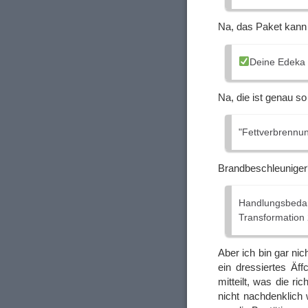
Na, das Paket kann 
Deine Edeka 
Na, die ist genau so
"Fettverbrennung
Brandbeschleunige
Handlungsbe
Transformation 
Aber ich bin gar ni
ein dressiertes Äf
mitteilt, was die 
nicht nachdenklich 