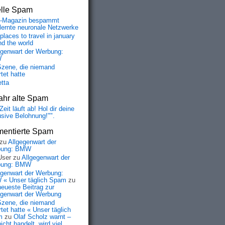
elle Spam
-Magazin bespammt
lernte neuronale Netzwerke
places to travel in january
nd the world
egenwart der Werbung:
W
Szene, die niemand
tet hatte
etta
ahr alte Spam
Zeit läuft ab! Hol dir deine
usive Belohnung!"".
entierte Spam
zu
Allgegenwart der
bung: BMW
User
zu
Allgegenwart der
bung: BMW
egenwart der Werbung:
« Unser täglich Spam
zu
neueste Beitrag zur
egenwart der Werbung
Szene, die niemand
tet hatte « Unser täglich
m
zu
Olaf Scholz warnt –
icht handelt, wird viel