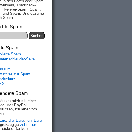
 in den Fo­ren oder Spam
wn­loads, Track­back-
, Re­fe­rer-Spam, Spam,
 und Spam. Und da­zu na­
ich Spam.
chte Spam
rte Spam
ivierte Spam
Datenschleuder-Seite
essum
rmatives zur Spam
ndschutz
m?
endete Spam
können mich mit einer
de über PayPal
rstützen, ich lebe vom
ln:
Euro
,
drei Euro
,
fünf Euro
 großzügige
zehn Euro
z dickes Danke!)