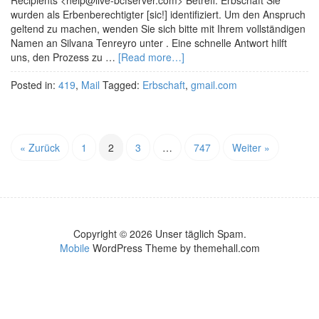
Recipients <help@live-bcfserver.com> Betreff: Erbschaft Sie
wurden als Erbenberechtigter [sic!] identifiziert. Um den Anspruch
geltend zu machen, wenden Sie sich bitte mit Ihrem vollständigen
Namen an Silvana Tenreyro unter . Eine schnelle Antwort hilft
uns, den Prozess zu …
[Read more…]
Posted in:
419
,
Mail
Tagged:
Erbschaft
,
gmail.com
« Zurück
1
2
3
…
747
Weiter »
Copyright © 2026 Unser täglich Spam.
Mobile
WordPress Theme by themehall.com