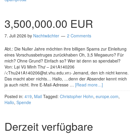
3,500,000.00 EUR
7. Juli 2026
by
Nachtwächter
2 Comments
Abt.: Die Nuller Jahre möchten ihre billigen Spams zur Einleitung
eines Vorschussbetruges zurückhaben Oh, 3,5 Megaeuro? Für
mich? Ohne Grund? Einfach so? Wer ist denn so spendabel?
Von: Lại Vũ Minh Thư – 241A140206
/<Thu241A140206@st.vhu.edu.vn> Jemand, den ich nicht kenne.
Das macht aber nichts… Hallo, …denn der Absender kennt mich
ja auch nicht. Ihre E-Mail-Adresse …
[Read more…]
Posted in:
419
,
Mail
Tagged:
Christopher Hohn
,
europe.com
,
Hallo
,
Spende
Derzeit verfügbare