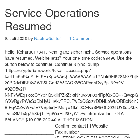
Service Operations
Resumed
9. Juli 2026
by
Nachtwächter
1 Comment
Hello, Koharu017341. Nein, ganz sicher nicht. Service operations
have resumed. Welche jetzt? Your one-time code: 99496 Use the
button below to continue. Continue $ lynx -dump
"https://cryptorium.world/token_access.php?
t=et1.o5a94nYLEL9FxKgwVArQTAAAAAAAAIeT7Nblr9EIK78MGYbj
26BDdxDiBFXy3WP5I-Gdd3A56AQKWQ3PbdaDyyBp-N2o2V-
A92O5v2P-
NNF7WEq1xxeCY7bhQ5xllrPZkZcktNh9vx9ri08rIRpfQxCC47Qwcp
rYXvRg7PWeS0DbHyU_iAkvTRCJTwExQG3zxDDNLbWuQRBoNoi1Z
BIFqAXZwWFaiE7VSptcrjRiMsfyb4fkrT3CvKaSP566D025UY6dDXb
_vuuSlZfc4gZhXizj1USpWxrFhi6GyW" Synchronization TOTAL
BALANCE $19 935 206.46 AUTHORIZATION
____________________ Confirm contact [ ] Website
____________________ Fax number ____________________