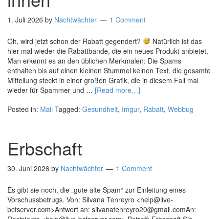
1. Juli 2026
by
Nachtwächter
1 Comment
Oh, wird jetzt schon der Rabatt gegendert?
Natürlich ist das
hier mal wieder die Rabattbande, die ein neues Produkt anbietet.
Man erkennt es an den üblichen Merkmalen: Die Spams
enthalten bis auf einen kleinen Stummel keinen Text, die gesamte
Mitteilung steckt in einer großen Grafik, die in diesem Fall mal
wieder für Spammer und …
[Read more…]
Posted in:
Mail
Tagged:
Gesundheit
,
Imgur
,
Rabatt
,
Webbug
Erbschaft
30. Juni 2026
by
Nachtwächter
1 Comment
Es gibt sie noch, die „gute alte Spam“ zur Einleitung eines
Vorschussbetrugs. Von: Silvana Tenreyro <help@live-
bcfserver.com>Antwort an: silvanatenreyro20@gmail.comAn: