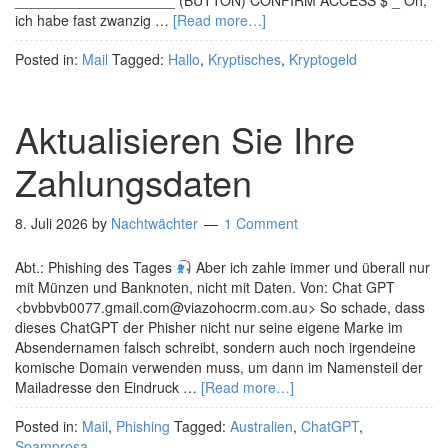
____________________ (BUTTON) CONFIRM ACCESS $ _ Oh,
ich habe fast zwanzig …
[Read more…]
Posted in:
Mail
Tagged:
Hallo
,
Kryptisches
,
Kryptogeld
Aktualisieren Sie Ihre
Zahlungsdaten
8. Juli 2026
by
Nachtwächter
1 Comment
Abt.: Phishing des Tages
Aber ich zahle immer und überall nur
mit Münzen und Banknoten, nicht mit Daten. Von: Chat GPT
<bvbbvb0077.gmail.com@viazohocrm.com.au> So schade, dass
dieses ChatGPT der Phisher nicht nur seine eigene Marke im
Absendernamen falsch schreibt, sondern auch noch irgendeine
komische Domain verwenden muss, um dann im Namensteil der
Mailadresse den Eindruck …
[Read more…]
Posted in:
Mail
,
Phishing
Tagged:
Australien
,
ChatGPT
,
Spamprosa