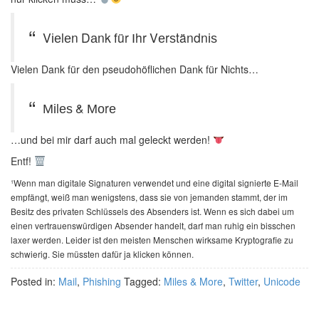
Vіеlеn Dаnk für Іhr Vеrѕtändnіѕ
Vielen Dank für den pseudohöflichen Dank für Nichts…
Міlеѕ & Моrе
…und bei mir darf auch mal geleckt werden!
Entf!
¹Wenn man digitale Signaturen verwendet und eine digital signierte E-Mail
empfängt, weiß man wenigstens, dass sie von jemanden stammt, der im
Besitz des privaten Schlüssels des Absenders ist. Wenn es sich dabei um
einen vertrauenswürdigen Absender handelt, darf man ruhig ein bisschen
laxer werden. Leider ist den meisten Menschen wirksame Kryptografie zu
schwierig. Sie müssten dafür ja klicken können.
Posted in:
Mail
,
Phishing
Tagged:
Miles & More
,
Twitter
,
Unicode