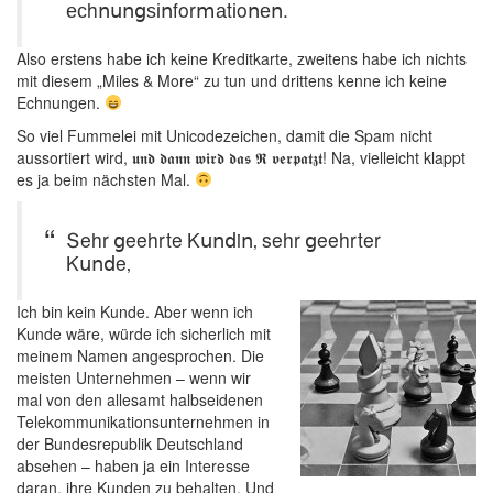
есhոսոցѕіոfοrⅿаtіοոеո.
Also erstens habe ich keine Kreditkarte, zweitens habe ich nichts
mit diesem „Miles & More“ zu tun und drittens kenne ich keine
Echnungen.
So viel Fummelei mit Unicodezeichen, damit die Spam nicht
aussortiert wird, 𝖚𝖓𝖉 𝖉𝖆𝖓𝖓 𝖜𝖎𝖗𝖉 𝖉𝖆𝖘 𝕽 𝖛𝖊𝖗𝖕𝖆𝖙𝖟𝖙! Na, vielleicht klappt
es ja beim nächsten Mal.
Տehr ցeehrte Kսոⅾiո‚ sehr ցeehrter
Kսոⅾe‚
Ich bin kein Kunde. Aber wenn ich
Kunde wäre, würde ich sicherlich mit
meinem Namen angesprochen. Die
meisten Unternehmen – wenn wir
mal von den allesamt halbseidenen
Telekommunikationsunternehmen in
der Bundesrepublik Deutschland
absehen – haben ja ein Interesse
daran, ihre Kunden zu behalten. Und