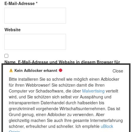
E-Mail-Adresse
*
Website
Name, E-Mail-Adresse und Website in diesem Browser für
meinen nächsten Kommentar speichern.
Kein Adblocker erkannt
Close
Bitte installieren Sie so schnell wie möglich einen Adblocker
für ihren Webbrowser! Sie schützen damit die Ihren
Computer vor Schadsoftware, die über
Malvertising
verteilt
wird, und Sie schützen sich selbst vor Ausspähung und
intransparentem Datenhandel durch halbseiden bis
grenzkriminell vorgehende Wirtschaftsunternehmen. Das ist
Grund genug, einen Adblocker zu verwenden. Aber
Copyright © 2026 Unser täglich Spam.
gleichzeitig machen Sie auch Ihre gesamte Interneterfahrung
Mobile
WordPress Theme by themehall.com
schöner, erfreulicher und schneller. Ich empfehle
uBlock