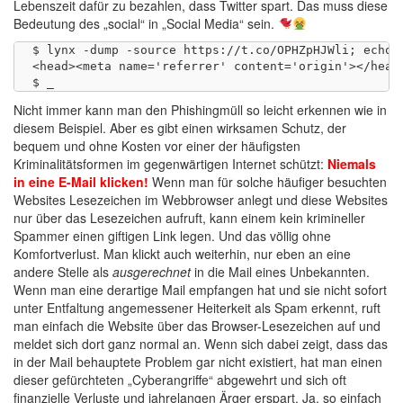
Lebenszeit dafür zu bezahlen, dass Twitter spart. Das muss diese
Bedeutung des „
social
“ in „Social Media“ sein.
$ lynx -dump -source https://t.co/OPHZpHJWli; echo

<head><meta name='referrer' content='origin'></head
Nicht immer kann man den Phishingmüll so leicht erkennen wie in
diesem Beispiel. Aber es gibt einen wirksamen Schutz, der
bequem und ohne Kosten vor einer der häufigsten
Kriminalitätsformen im gegenwärtigen Internet schützt:
Niemals
in eine E-Mail klicken!
Wenn man für solche häufiger besuchten
Websites Lesezeichen im Webbrowser anlegt und diese Websites
nur über das Lesezeichen aufruft, kann einem kein krimineller
Spammer einen giftigen Link legen. Und das völlig ohne
Komfortverlust. Man klickt auch weiterhin, nur eben an eine
andere Stelle als
ausgerechnet
in die Mail eines Unbekannten.
Wenn man eine derartige Mail empfangen hat und sie nicht sofort
unter Entfaltung angemessener Heiterkeit als Spam erkennt, ruft
man einfach die Website über das Browser-Lesezeichen auf und
meldet sich dort ganz normal an. Wenn sich dabei zeigt, dass das
in der Mail behauptete Problem gar nicht existiert, hat man einen
dieser gefürchteten „Cyberangriffe“ abgewehrt und sich oft
finanzielle Verluste und jahrelangen Ärger erspart. Ja, so einfach