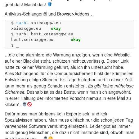
geht das! Macht das!
Antivirus-Schlangenöl und Browser-Addons…
$ 
surbl
 xoieaxggw.eu

xoieaxggw.eu	
okay
$ surbl best.xoieaxggw.eu

best.xoieaxggw.eu	
okay
…die eine alarmierende Warnung anzeigen, wenn eine Website
auf einer Blacklist steht, schützen nicht zuverlässig. Dieser Link
hätte zu keiner Warnung geführt, als ich ihn untersucht habe.
Alles Schlangenöl für die Computersicherheit hinkt der kriminellen
Entwicklung einige Stunden bis Tage hinterher, und in dieser Zeit
kann mehr als genug Schaden entstehen.
Es gibt keine mühelose
Sicherheit
. Deshalb ist es das Beste, wenn man sich angewöhnt,
in einer Haltung der informierten Vorsicht niemals in eine Mail zu
klicken¹.
Dafür muss man übrigens kein Experte sein und kein
Spezialwissen haben. Man muss einfach nur die schon jeden Tag
verwendete Software vernünftig einsetzen. Leider gibt es immer
noch genug Menschen, die dazu nicht imstande sind, obwohl man
nur klicken muss…