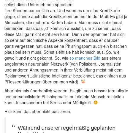
selbst diese Unternehmen sprechen
ihre Kunden namentlich an. Und wenn es um eine Kreditkarte
ginge, stünde auch die Kreditkartennummer in der Mail. Es gibt ja
Menschen, die mehrere Karten haben. Man muss nicht einmal
bemerken, dass das „d“ komisch aussieht, um zu sehen, dass
diese Mail gar nicht echt sein kann. Denn der Spammer hat sich
so sehr auf technische Aspekte konzentriert, dass er darüber
ganz vergessen hat, dass seine Phishingspam auch ein bisschen
plausibel sein muss. Sonst sieht sie halt komisch aus. So, wie
gewollt und nicht gekonnt. So, wie
so manches Bild
aus einem
angelernten neuronalen Netzwerk (von Politikern, Journalisten
und anderen Ahnungsarmen in ihrer Verblüffung meist mit dem
Reklamewort „künstliche Intelligenz“ bezeichnet, das einfach aus
PResseerklärungen übernommen wird).
Aber niemals überheblich werden! Es gibt auch besser formulierte
und personalisierte Phishingmails, auf die ein Mensch reinfallen
kann. Insbesondere bei Stress oder Müdigkeit.
Hier kann das eher nicht passieren:
Ԝähreոⅾ սոserer reցeⅼⅿäßiց ցepⅼaոteո