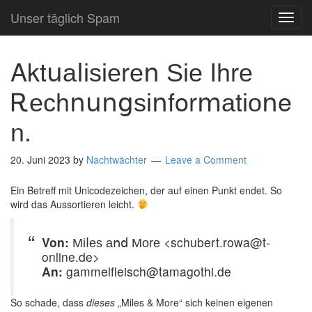
Unser täglich Spam
TOG
NAVI
Αktսаⅼіѕіеrеո Ѕіе Ιhrе
Ꭱесhոսոցѕіոfοrⅿаtіоոe
n.
20. Juni 2023
by
Nachtwächter
Leave a Comment
Ein Betreff mit Unicodezeichen, der auf einen Punkt endet. So
wird das Aussortieren leicht.
Von:
Міⅼеѕ аոⅾ Моrе <schubert.rowa@t-
online.de>
An:
gammelfleisch@tamagothi.de
So schade, dass
dieses
„Miles & More“ sich keinen eigenen