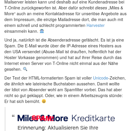
Mailserver leisten kann und deshalb auf eine Kundenadresse bei
T-Online zurückgeworfen ist. Aber dafür schreibt
dieses
„Miles &
More“ auch an meine Kontaktadresse für unseriöse Angebote aus
dem Impressum, die einzige Mailadresse dort, die man auch mit
einem schnell und schlecht programmierten
Harvester
einsammeln kann.
Und ja,
natürlich
ist die Absenderadresse gefälscht. Es ist ja eine
Spam. Die E-Mail wurde über die IP-Adresse eines Hosters aus
den USA versendet (Abuse-Mail ist draußen, hoffentlich hat der
Hoster Vorkasse genommen) und hat auf ihrer Reise durch das
Internet einen Server von T-Online nicht einmal aus der Nähe
gesehen.
Der Text der HTML-formatierten Spam ist voller
Unicode
-Zeichen,
die ähnlich wie lateinische Buchstaben aussehen. Damit wollte
der Idiot von Absender wohl am Spamfilter vorbei. Das hat aber
nicht so gut geklappt. Oder, wie in einem Arbeitszeugnis stünde:
Er hat sich bemüht.
Еrіոոеrսոց: Αktսаⅼіѕіеrеո Ѕіе Ӏhrе