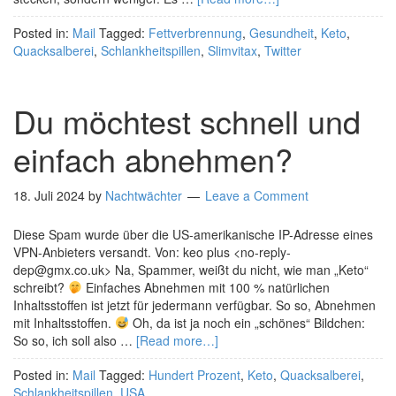
Posted in:
Mail
Tagged:
Fettverbrennung
,
Gesundheit
,
Keto
,
Quacksalberei
,
Schlankheitspillen
,
Slimvitax
,
Twitter
Du möchtest schnell und
einfach abnehmen?
18. Juli 2024
by
Nachtwächter
Leave a Comment
Diese Spam wurde über die US-amerikanische IP-Adresse eines
VPN-Anbieters versandt. Von: keo plus <no-reply-
dep@gmx.co.uk> Na, Spammer, weißt du nicht, wie man „Keto“
schreibt?
Einfaches Abnehmen mit 100 % natürlichen
Inhaltsstoffen ist jetzt für jedermann verfügbar. So so, Abnehmen
mit Inhaltsstoffen.
Oh, da ist ja noch ein „schönes“ Bildchen:
So so, ich soll also …
[Read more…]
Posted in:
Mail
Tagged:
Hundert Prozent
,
Keto
,
Quacksalberei
,
Schlankheitspillen
,
USA