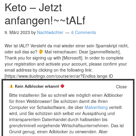
Keto – Jetzt
anfangen!~~tALf
9. März 2023
by
Nachtwächter
6 Comments
Wer ist tALf? Versteht da mal wieder einer sein Spamskript nicht,
oder soll das so?
Mal reinschauen: Dear [gammelfleisch],
Thank you for signing up with [Microsoft]. In order to complete
your registration and activate your account, please confirm your
email address by clicking on the following link:
[https://www.duolingo.com/course/en/ar?Endlos lange ID
entfernt…] If the above …
[Read more…]
Kein Adblocker erkannt
Close
Posted in:
Mail
Tagged:
Click here
,
Fettverbrennung
,
Hundert
Bitte installieren Sie so schnell wie möglich einen Adblocker
Prozent
,
Keto
,
Quacksalberei
,
Schlankheitspillen
für ihren Webbrowser! Sie schützen damit die Ihren
Computer vor Schadsoftware, die über
Malvertising
verteilt
wird, und Sie schützen sich selbst vor Ausspähung und
intransparentem Datenhandel durch halbseiden bis
grenzkriminell vorgehende Wirtschaftsunternehmen. Das ist
Grund genug, einen Adblocker zu verwenden. Aber
Copyright © 2026 Unser täglich Spam.