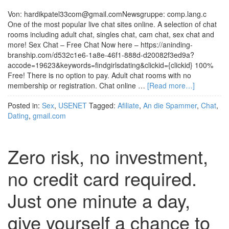
Von: hardikpatel33com@gmail.comNewsgruppe: comp.lang.c
One of the most popular live chat sites online. A selection of chat
rooms including adult chat, singles chat, cam chat, sex chat and
more! Sex Chat – Free Chat Now here – https://aninding-
branship.com/d532c1e6-1a8e-46f1-888d-d20082f3ed9a?
accode=19623&keywords=findgirlsdating&clickid={clickid} 100%
Free! There is no option to pay. Adult chat rooms with no
membership or registration. Chat online …
[Read more…]
Posted in:
Sex
,
USENET
Tagged:
Afiliate
,
An die Spammer
,
Chat
,
Dating
,
gmail.com
Zero risk, no investment,
no credit card required.
Just one minute a day,
give yourself a chance to