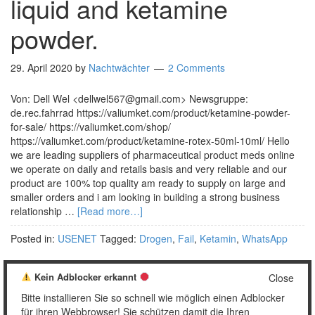
liquid and ketamine
powder.
29. April 2020
by
Nachtwächter
2 Comments
Von: Dell Wel <dellwel567@gmail.com> Newsgruppe:
de.rec.fahrrad https://valiumket.com/product/ketamine-powder-
for-sale/ https://valiumket.com/shop/
https://valiumket.com/product/ketamine-rotex-50ml-10ml/ Hello
we are leading suppliers of pharmaceutical product meds online
we operate on daily and retails basis and very reliable and our
product are 100% top quality am ready to supply on large and
smaller orders and i am looking in building a strong business
relationship …
[Read more…]
Posted in:
USENET
Tagged:
Drogen
,
Fail
,
Ketamin
,
WhatsApp
Kein Adblocker erkannt
Close
Bitte installieren Sie so schnell wie möglich einen Adblocker
1
2
…
4
Weiter »
für ihren Webbrowser! Sie schützen damit die Ihren