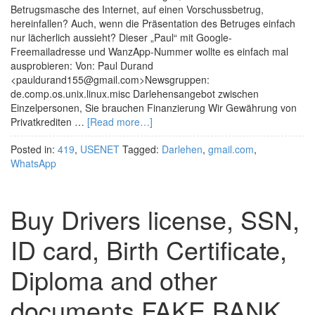
Betrugsmasche des Internet, auf einen Vorschussbetrug,
hereinfallen? Auch, wenn die Präsentation des Betruges einfach
nur lächerlich aussieht? Dieser „Paul“ mit Google-
Freemailadresse und WanzApp-Nummer wollte es einfach mal
ausprobieren: Von: Paul Durand
<pauldurand155@gmail.com>Newsgruppen:
de.comp.os.unix.linux.misc Darlehensangebot zwischen
Einzelpersonen, Sie brauchen Finanzierung Wir Gewährung von
Privatkrediten …
[Read more…]
Posted in:
419
,
USENET
Tagged:
Darlehen
,
gmail.com
,
WhatsApp
Buy Drivers license, SSN,
ID card, Birth Certificate,
Diploma and other
documents FAKE BANK