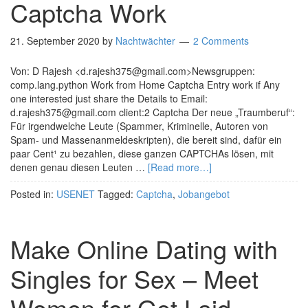
Captcha Work
21. September 2020
by
Nachtwächter
2 Comments
Von: D Rajesh <d.rajesh375@gmail.com>Newsgruppen:
comp.lang.python Work from Home Captcha Entry work if Any
one interested just share the Details to Email:
d.rajesh375@gmail.com client:2 Captcha Der neue „Traumberuf“:
Für irgendwelche Leute (Spammer, Kriminelle, Autoren von
Spam- und Massenanmeldeskripten), die bereit sind, dafür ein
paar Cent¹ zu bezahlen, diese ganzen CAPTCHAs lösen, mit
denen genau diesen Leuten …
[Read more…]
Posted in:
USENET
Tagged:
Captcha
,
Jobangebot
Make Online Dating with
Singles for Sex – Meet
Women for Get Laid