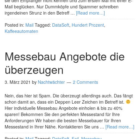
sie den Empfänger nicht kennen und zum ersten Mal mit einer E-
Mail beglücken. Nur Dummköpfe und Spammer schreiben
irgendeinen Strunz in den Betreff …
[Read more…]
Posted in:
Mail
Tagged:
DataSoft
,
Hundert Prozent
,
Kaffeeautomaten
Messebau Angebote die
überzeugen
3. März 2021
by
Nachtwächter
2 Comments
Nein, das hier ist Spam. Die überzeugt allerdings auch. Das fängt
schon damit an, dass ein Deppen Leer Zeichen im Betreff ist.
Hier individuelle Messebau Angebote einholen & bis zu 40%
sparen! Bekommen Sie den perfekten Messestand für Ihre
Anforderungen Wir haben die besten Messebauer für Ihren
Messestand in Ihrer Nähe. Kontaktieren Sie uns …
[Read more…]
Posted in:
Mail
Tagged:
DataSoft
,
Fail
,
Messebau