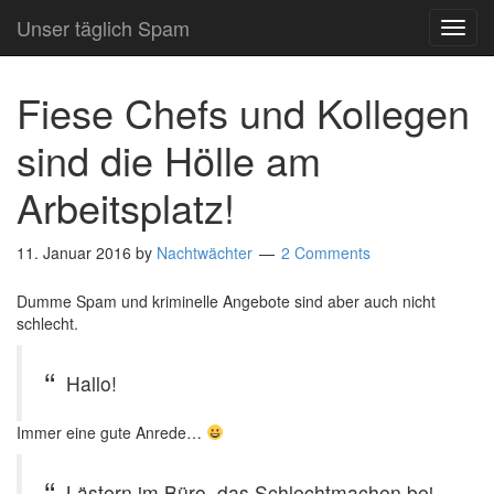
Unser täglich Spam
TOG
NAVI
Fiese Chefs und Kollegen
sind die Hölle am
Arbeitsplatz!
11. Januar 2016
by
Nachtwächter
2 Comments
Dumme Spam und kriminelle Angebote sind aber auch nicht
schlecht.
Hallo!
Immer eine gute Anrede…
Lästern im Büro, das Schlechtmachen bei