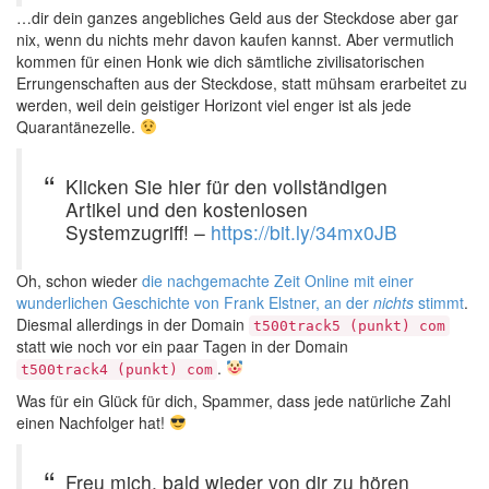
…dir dein ganzes angebliches Geld aus der Steckdose aber gar
nix, wenn du nichts mehr davon kaufen kannst. Aber vermutlich
kommen für einen Honk wie dich sämtliche zivilisatorischen
Errungenschaften aus der Steckdose, statt mühsam erarbeitet zu
werden, weil dein geistiger Horizont viel enger ist als jede
Quarantänezelle.
Klicken Sie hier für den vollständigen
Artikel und den kostenlosen
Systemzugriff! –
https://bit.ly/34mx0JB
Oh, schon wieder
die nachgemachte Zeit Online mit einer
wunderlichen Geschichte von Frank Elstner, an der
nichts
stimmt
.
Diesmal allerdings in der Domain
t500track5 (punkt) com
statt wie noch vor ein paar Tagen in der Domain
.
t500track4 (punkt) com
Was für ein Glück für dich, Spammer, dass jede natürliche Zahl
einen Nachfolger hat!
Freu mich. bald wieder von dir zu hören