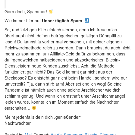
Gern doch, Spammer!
Wie immer hier auf
Unser täglich Spam
.
So, und jetzt geh bitte einfach sterben, denn ich freue mich
überhaupt nicht, deinen betrügerischen geistigen Dünnpfiff zu
lesen! Du kannst ja vorher mal versuchen, mit deiner eigenen
Reichwerdmethode reich zu werden. Dann brauchst du auch nicht
mehr zu spammen, um Affiliate-Geld dafür zu bekommen, dass
du irgendwelchen halbseidenen und abzockerischen Bitcoin-
Dienstleistern neue Kunden zuschiebst. Ach, die Methode
funktioniert gar nicht? Das Geld kommt gar nicht aus der
Steckdose? Es entsteht gar nicht beim Handel, sondern wird nur
umverteilt? Tja, dann stirb arm! Aber sei endlich weg! So eine
Pandemie ist nämlich auch ohne solche Arschlöcher wie dich
schlimm genug! Und wenn ich ernsthaft unter Arschlochmangel
leiden würde, könnte ich im Moment einfach die Nachrichten
einschalten…
Meint jedenfalls dein dich „genießender“
Nachtwächter
Posted in:
Mail
Tagged:
An die Spammer
,
Bitcoin
,
Clemens