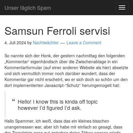
Unser täglich Spam
TOG
NAVI
Samsun Ferroli servisi
4. Juli 2024
by
Nachtwächter
Leave a Comment
So nannte sich der Honk, der gestern nachmittag den folgenden
„Kommentar“ eigenhändisch über die Zwischenablage in ein
Kommentarformular (auf einer anderen Website als hier) absetzte
und sich vermutlich immer noch darüber wundert, dass der
Kommentar gar nicht erscheint, wo er sich doch so schön um den
dort implementierten Java­script-“Schutz“ herumgemogelt hat:
Hello! I know this is kinda off topic
however I’d figured I’d ask.
Hallo Spammer, ich weiß, dass das ein kleines bisschen
unangemessen war, aber ich habe mir einfach so gesagt, dass
der Ziegelstein ganz gut zwischen deine Zähne passen würde.