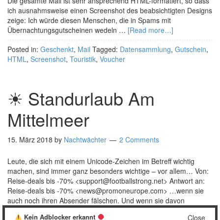
Die gesamte Mail ist sehr ansprechend HTML-formatiert, so dass
ich ausnahmsweise einen Screenshot des beabsichtigten Designs
zeige: Ich würde diesen Menschen, die in Spams mit
Übernachtungsgutscheinen wedeln …
[Read more…]
Posted in:
Geschenkt
,
Mail
Tagged:
Datensammlung
,
Gutschein
,
HTML
,
Screenshot
,
Touristik
,
Voucher
☀ Standurlaub Am
Mittelmeer
15. März 2018
by
Nachtwächter
2 Comments
Leute, die sich mit einem Unicode-Zeichen im Betreff wichtig
machen, sind immer ganz besonders wichtige – vor allem… Von:
Reise-deals bis -70% <support@footballstrong.net> Antwort an:
Reise-deals bis -70% <news@promoneurope.com> …wenn sie
auch noch ihren Absender fälschen. Und wenn sie davon
ausgehen… web version …dass das HTML in ihrer HTML-
Kein Adblocker erkannt
Close