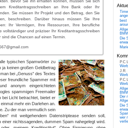
kten. Bevor Sie ihn erhalten können, müssen Sie sich
Aktu
nem Kreditantragsschreiben an Ihre Bank oder Ihr
Time
wenden. Sie müssen Ihr Projekt und den Betrag, den Sie
ange
ten, beschreiben. Darüber hinaus müssen Sie Ihre
best 
ben: Ihr Vermögen, Ihre Ressourcen, Ihre berufliche
arou
Allg
Je vollständiger und präziser Ihr Kreditantragsschreiben
BM
er sind die Chancen auf einen Termin.
Die 
erwar
i667@gmail.com
Mari
Komm
 alle typischen Spamwörter zu
P.C.
Wer
 ja keinen großen Geldbetrag
J.R.
 man bei „Genuss“ des Textes
Wer
ser freundliche Spammer mit
P.C.
Wer
 und anonym eingerichteten
Allg
oogles spammigen Freemailer
BMW 
Der 
 bei Licht betrachtet, bietet er
Allg
t einmal mehr ein Darlehen an.
Die 
e. Zu der man vermutlich sein
erwar
Spa
eiben“ mit weitgehendem Datenstriptease senden soll,
wer n
in einer nichtssagenden, dummen Spam nahegelegt wird.
verli
oder „meinem Kreditinstitut“. Ohne Firmierung, ohne