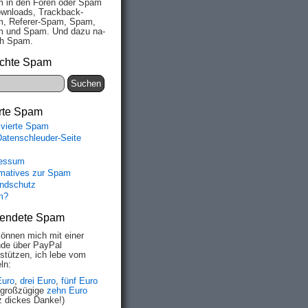
 in den Fo­ren oder Spam
wn­loads, Track­back-
, Re­fe­rer-Spam, Spam,
 und Spam. Und da­zu na­
ich Spam.
chte Spam
rte Spam
ivierte Spam
Datenschleuder-Seite
essum
rmatives zur Spam
ndschutz
m?
endete Spam
können mich mit einer
de über PayPal
rstützen, ich lebe vom
ln:
Euro
,
drei Euro
,
fünf Euro
 großzügige
zehn Euro
z dickes Danke!)