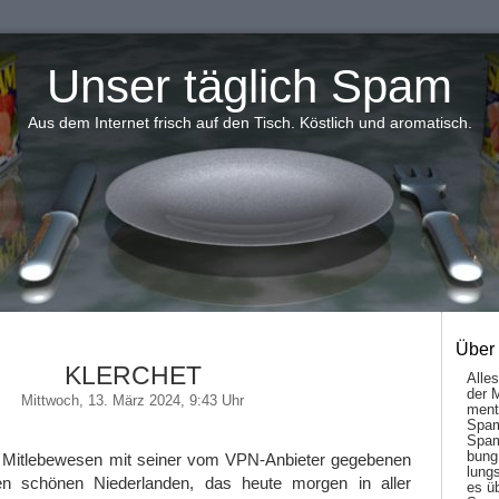
Unser täglich Spam
Aus dem Internet frisch auf den Tisch. Köstlich und aromatisch.
Über
KLERCHET
Alle
der 
Mittwoch, 13. März 2024, 9:43 Uhr
men­t
Spam
Spam
bung
 Mitlebewesen mit seiner vom VPN-Anbieter gegebenen
lungs
n schönen Niederlanden, das heute morgen in aller
es ü