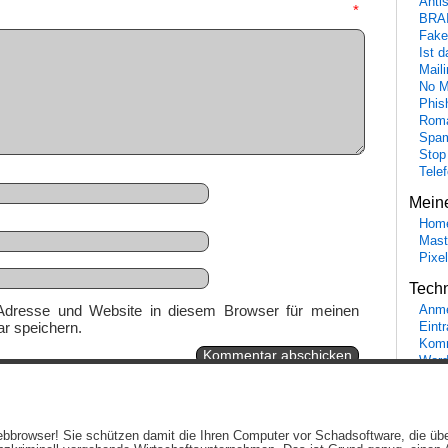
Anti
mmentar
*
BRA
Fake
Ist 
Maili
No M
Phis
Roma
Spa
Stop
Tele
Mein
Hom
Mast
Pixe
Tech
Adresse und Website in diesem Browser für meinen
Anme
r speichern.
Eint
Komm
Word
Ein genussvolles Blog von
Elias Schwerdtfeger
(
Lizenz
,
Datenschutzerklärun
 Webbrowser! Sie schützen damit die Ihren Computer vor Schadsoftware, die üb
Beiträge (RSS)
und
Kommentare (RSS)
.