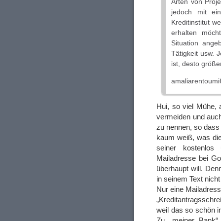
Arten von Proje
jedoch mit ei
Kreditinstitut 
erhalten möch
Situation ange
Tätigkeit usw. 
ist, desto größ
amaliarentoum
Hui, so viel Mühe,
vermeiden und auch
zu nennen, so dass
kaum weiß, was die
seiner kostenlos
Mailadresse bei G
überhaupt will. Denn
in seinem Text nich
Nur eine Mailadress
„Kreditantragsschr
weil das so schön 
Zu „meiner Bank“ 