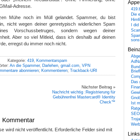
Appet
GMail-Adresse.
419.
Die 
zen Mühe noch im Müll gelandet. Spammer, du bist
Hirn
ein, nicht wegen deiner genretypisch widerlichen Spam
I did
eines Vorschussbetruges, sondern wegen deiner
Scam
Spam
eit. Aber so viel Mitleid, dass ich deshalb auf deinen
sons
rde, erregst du immer noch nicht.
Bein
Abge
Kategorie:
419
,
Kommentarspam
AdN
rter:
An die Spammer
,
Darlehen
,
gmail.com
,
VPN
Bund
mmentare abonnieren
;
Kommentieren
;
Trackback-URI
Brie
Comp
Das 
Nächster Beitrag »
Fina
Nachricht wichtig :Registrierung für
Gewi
Gebührenfrei Mastercard® Identity
Gnob
Check™
Ist 
Ratge
SEO
en Kommentar
Troj
Wer
 wird nicht veröffentlicht.
Erforderliche Felder sind mit
Link