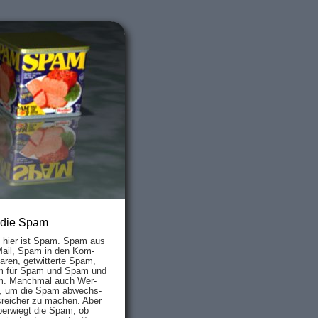
 die Spam
s hier ist Spam. Spam aus
Mail, Spam in den Kom­
aren, ge­twit­ter­te Spam,
 für Spam und Spam und
. Manch­mal auch Wer­
, um die Spam ab­wechs­
­reich­er zu mach­en. Aber
ber­wiegt die Spam, ob