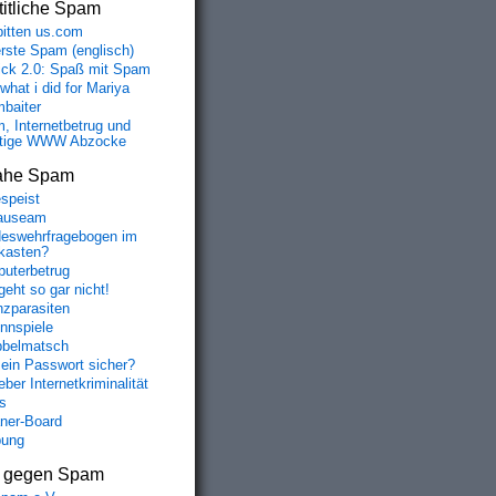
itliche Spam
bitten us.com
erste Spam (englisch)
fick 2.0: Spaß mit Spam
 what i did for Mariya
baiter
, Internetbetrug und
tige WWW Abzocke
ahe Spam
speist
auseam
eswehrfragebogen im
fkasten?
uterbetrug
geht so gar nicht!
nzparasiten
nnspiele
belmatsch
mein Passwort sicher?
ber Internetkriminalität
s
aner-Board
bung
s gegen Spam