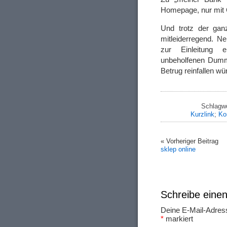
Homepage, nur mit 
Und trotz der gan
mitleiderregend. N
zur Einleitung 
unbeholfenen Dummh
Betrug reinfallen wü
Schlagwö
Kurzlink
;
Ko
« Vorheriger Beitrag
sklep online
Schreibe ein
Deine E-Mail-Adresse
*
markiert