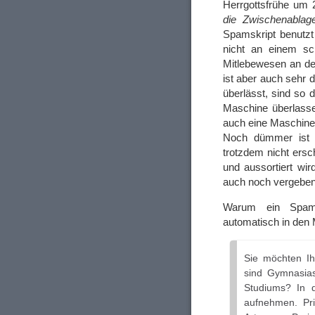
Herrgottsfrühe um
die Zwischenablag
Spamskript benutzt
nicht an einem sch
Mitlebewesen an de
ist aber auch sehr 
überlässt, sind so 
Maschine überlasse
auch eine Maschine 
Noch dümmer ist 
trotzdem nicht ersc
und aussortiert wi
auch noch vergeben
Warum ein Spamf
automatisch in den M
Sie möchten Ih
sind Gymnasias
Studiums? In d
aufnehmen. Priv