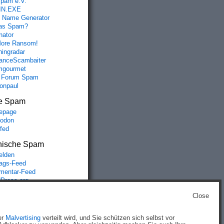
spam e.V.
IN.EXE
 Name Generator
das Spam?
nator
ore Ransom!
hingradar
nceScambaiter
mgourmet
 Forum Spam
fonpaul
e Spam
epage
odon
lfed
nische Spam
lden
rags-Feed
entar-Feed
Press.org
Close
g
)
er
Malvertising
verteilt wird, und Sie schützen sich selbst vor