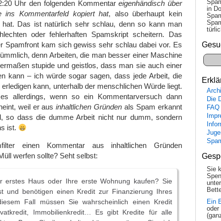
Spam
 2:20 Uhr den folgenden Kommentar
eigenhändisch über
in Do
e ins Kommentarfeld kopiert hat
, also überhaupt kein
Spam
Spam
 hat. Das ist natürlich sehr schlau, denn so kann man
tür­l
lechten oder fehlerhaften Spamskript scheitern. Das
Gesu
r Spamfront kam sich gewiss sehr schlau dabei vor. Es
dümmlich, denn Arbeiten, die man besser einer Maschine
dermaßen stupide und geistlos, dass man sie auch einer
n kann – ich würde sogar sagen, dass jede Arbeit, die
Erklä
erledigen kann, unterhalb der menschlichen Würde liegt.
Arch
es allerdings, wenn so ein Kommentarversuch dann
Die 
heint, weil er aus
inhaltlichen Gründen
als Spam erkannt
FAQ
Impr
rd, so dass die dumme Arbeit nicht nur dumm, sondern
Info
s ist.
Juge
Spa
ilter einen Kommentar aus inhaltlichen Gründen
üll werfen sollte? Seht selbst:
Gesp
Sie 
Spen
r erstes Haus oder Ihre erste Wohnung kaufen? Sie
unte
Bette
t und benötigen einen Kredit zur Finanzierung Ihres
iesem Fall müssen Sie wahrscheinlich einen Kredit
Ein 
oder
atkredit, Immobilienkredit… Es gibt Kredite für alle
(gan