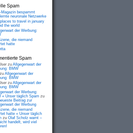
elle Spam
-Magazin bespammt
lernte neuronale Netzwerke
places to travel in january
nd the world
egenwart der Werbung:
W
Szene, die niemand
tet hatte
etta
entierte Spam
User
zu
Allgegenwart der
bung: BMW
zu
Allgegenwart der
bung: BMW
User
zu
Allgegenwart der
bung: BMW
egenwart der Werbung:
« Unser täglich Spam
zu
neueste Beitrag zur
egenwart der Werbung
Szene, die niemand
tet hatte « Unser täglich
m
zu
Olaf Scholz warnt –
icht handelt, wird viel
eren!