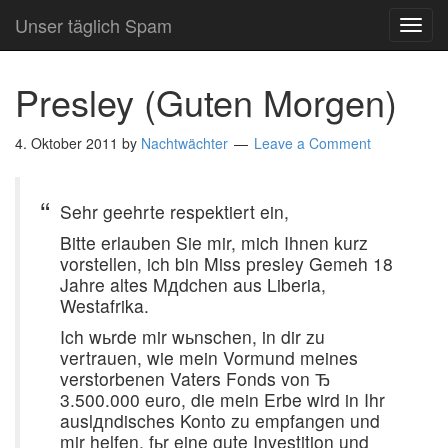
Unser täglich Spam
TOG
NAVI
Presley (Guten Morgen)
4. Oktober 2011
by
Nachtwächter
Leave a Comment
Sehr geehrte respektiert ein,
Bitte erlauben Sie mir, mich Ihnen kurz
vorstellen, ich bin Miss presley Gemeh 18
Jahre altes Mдdchen aus Liberia,
Westafrika.
Ich wьrde mir wьnschen, in dir zu
vertrauen, wie mein Vormund meines
verstorbenen Vaters Fonds von Ђ
3.500.000 euro, die mein Erbe wird in Ihr
auslдndisches Konto zu empfangen und
mir helfen, fьr eine gute Investition und