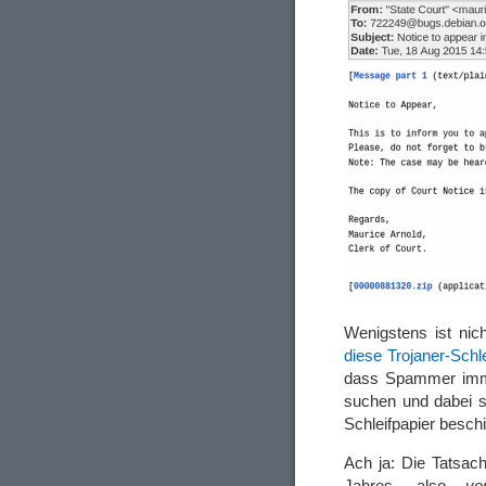
Wenigstens ist nic
diese Trojaner-Schl
dass Spammer imme
suchen und dabei so
Schleifpapier besch
Ach ja: Die Tatsac
Jahres, also
vo