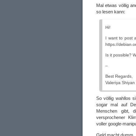
Mal etwas völlig 
so lesen kann:
Hi!
I want to post 
https://debian.o
Is it possible? 
–
Best Regards,
Valeriya Shiyan
So völlig wahllos 
sogar mal auf Deb
Menschen gibt, di
versprochener Kli
voller google-manip
Geld macht dumm. I