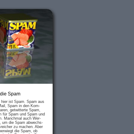
 die Spam
s hier ist Spam. Spam aus
Mail, Spam in den Kom­
aren, ge­twit­ter­te Spam,
 für Spam und Spam und
. Manch­mal auch Wer­
, um die Spam ab­wechs­
­reich­er zu mach­en. Aber
ber­wiegt die Spam, ob