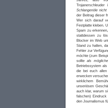
Trojanerschleude
Schlangenöle nicht 
der Beitrag dieser 
Wer sich darauf ve
Festplatte kleben. 
Spam zu erkennen, 
stattdessen zu lö
Blocker im Web unt
Stand zu halten, da
Fehler zur Verfügun
möchte (zum Beispi
sollte
als möglich
Betriebssystem als
die bei euch allen
erwecken versuchen
wirklichem Bemüh
unseriösen Geschä
auch klar, warum si
falschen) Eindruck
den Journalismus fü