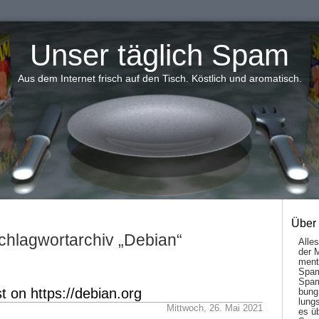
Unser täglich Spam
Aus dem Internet frisch auf den Tisch. Köstlich und aromatisch.
Über
chlagwortarchiv „Debian“
Alle
der 
men­t
Spam
Spam
 on https://debian.org
bung
lungs
Mittwoch, 26. Mai 2021
es ü