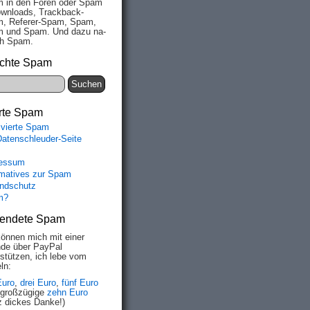
 in den Fo­ren oder Spam
wn­loads, Track­back-
, Re­fe­rer-Spam, Spam,
 und Spam. Und da­zu na­
ich Spam.
chte Spam
rte Spam
ivierte Spam
Datenschleuder-Seite
essum
rmatives zur Spam
ndschutz
m?
endete Spam
können mich mit einer
de über PayPal
rstützen, ich lebe vom
ln:
Euro
,
drei Euro
,
fünf Euro
 großzügige
zehn Euro
z dickes Danke!)