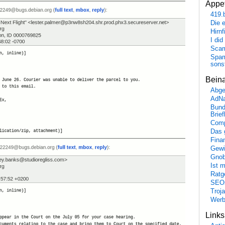
Appet
419.
Die 
Hirn
I did
Scam
Spam
sons
Bein
Abge
AdN
Bund
Brie
Comp
Das 
Fina
Gewi
Gnob
Ist 
Ratge
SEO
Troj
Wer
Link