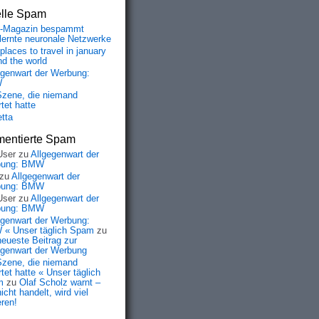
elle Spam
-Magazin bespammt
lernte neuronale Netzwerke
places to travel in january
nd the world
egenwart der Werbung:
W
Szene, die niemand
tet hatte
etta
entierte Spam
User
zu
Allgegenwart der
bung: BMW
zu
Allgegenwart der
bung: BMW
User
zu
Allgegenwart der
bung: BMW
egenwart der Werbung:
« Unser täglich Spam
zu
neueste Beitrag zur
egenwart der Werbung
Szene, die niemand
tet hatte « Unser täglich
m
zu
Olaf Scholz warnt –
icht handelt, wird viel
eren!