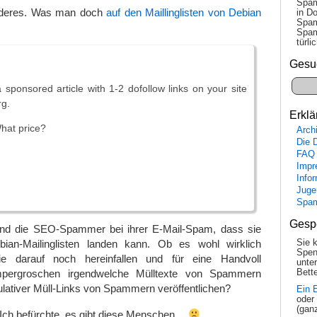
Spam
anderes. Was man doch
auf den Maillinglisten von Debian
in Do
Spam
Spam
tür­l
Gesu
a sponsored article with 1-2 dofollow links on your site
rg.
Erklä
What price?
Arch
Die 
FAQ
Impr
Info
Juge
Spa
Gesp
sind die SEO-Spammer bei ihrer E-Mail-Spam, dass sie
Sie 
ian-Mailinglisten landen kann. Ob es wohl wirklich
Spen
e darauf noch hereinfallen und für eine Handvoll
unte
Bette
mpergroschen irgendwelche Mülltexte von Spammern
ulativer Müll-Links von Spammern veröffentlichen?
Ein 
oder
(gan
ch befürchte, es gibt diese Menschen…