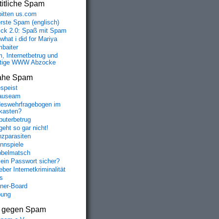
itliche Spam
bitten us.com
erste Spam (englisch)
fick 2.0: Spaß mit Spam
 what i did for Mariya
baiter
, Internetbetrug und
tige WWW Abzocke
ahe Spam
speist
auseam
eswehrfragebogen im
fkasten?
uterbetrug
geht so gar nicht!
nzparasiten
nnspiele
belmatsch
mein Passwort sicher?
ber Internetkriminalität
s
aner-Board
bung
s gegen Spam