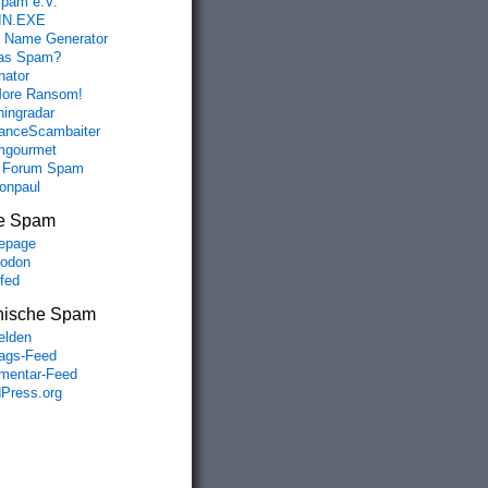
spam e.V.
IN.EXE
 Name Generator
das Spam?
nator
ore Ransom!
hingradar
nceScambaiter
mgourmet
 Forum Spam
fonpaul
e Spam
epage
odon
lfed
nische Spam
lden
rags-Feed
entar-Feed
Press.org