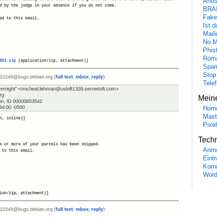
Anti
BRA
Fake
Ist 
Maili
No M
Phis
Roma
Spa
Stop
Tele
Mein
Hom
Mast
Pixe
Tech
Anme
Eint
Komm
Word