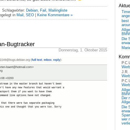
Aktu
Schlagwörter:
Debian
,
Fail
,
Mailingliste
Time
bgelegt in
Mail
,
SEO
|
Keine Kommentare »
ange
best 
arou
Allg
BM
Die 
n-Bugtracker
erwar
Mari
Donnerstag, 1. Oktober 2015
Komm
P.C.
Wer
J.R.
Wer
P.C.
Wer
Allg
BMW 
Der 
Allg
Die 
erwar
Spa
wer n
verli