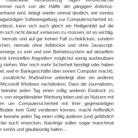
r immer noch
von der Hälfte der gängigen Antivirus-
erkannt wird
, belegt wieder einmal deutlich, wie sinnlos
fragwürdigen Softwaregattung zur Computersicherheit ist.
rlässt, kann sich auch gleich ein Heiligenbild auf die
Um sich nicht darauf verlassen zu müssen, ist es wichtig,
niemals und auf gar keinen Fall zu beklicken, sondern
schen, niemals ohne Adblocker und ohne Javascript-
erwegs zu sein und sein Betriebssystem auf aktuellem
mit kriminellen Angreifern möglichst wenig ausbeutbare
g stehen. Wer noch mehr Sicherheit benötigt oder haben
el, weil er Bankgeschäfte über seinen Computer macht),
e zusätzliche Maßnahme
unbedingt über ein anderes
 Microsoft Windows nachdenken. Dass die Journalisten,
 beinahe jeden Tag einen völlig anderen Eindruck zu
, von eingeblendeter Werbung leben und an Nutzern mit
en um Computersicherheit mit ihrer gegenwärtigen
ftsidee kein Geld verdienen können, macht
hoffentlich
e beinahe jeden Tag einen völlig anderen (und
gefährlich
 bei euch erwecken. Naivlinge sollen sogar manchmal
r seriös und glaubwürdig halten…