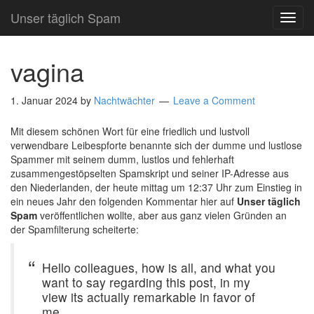
Unser täglich Spam
TOG
NAVI
vagina
1. Januar 2024
by
Nachtwächter
Leave a Comment
Mit diesem schönen Wort für eine friedlich und lustvoll
verwendbare Leibespforte benannte sich der dumme und lustlose
Spammer mit seinem dumm, lustlos und fehlerhaft
zusammengestöpselten Spamskript und seiner IP-Adresse aus
den Niederlanden, der heute mittag um 12:37 Uhr zum Einstieg in
ein neues Jahr den folgenden Kommentar hier auf
Unser täglich
Spam
veröffentlichen wollte, aber aus ganz vielen Gründen an
der Spamfilterung scheiterte:
Hello colleagues, how is all, and what you
want to say regarding this post, in my
view its actually remarkable in favor of
me.