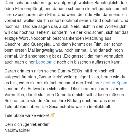
Dann schauen sie erst ganz aufgeregt, welcher Bauch gleich den
öden Film empfängt, und danach schauen sie mit gemeinsam mit
ihren Zuschauern den Film. Und wenn der öde Film dann endlich
vorbei ist, wollen sie ihn sofort nochmal sehen. Und nochmal. Und
nochmal. Und sie sagen das auch. Nein, nicht in den Worten „Ich
will das nochmal sehen“, sondern in einer kindischen, sich auf das
einzige Wort „Noooomal“ beschränkenden Mischung aus
Geschrei und Quengelei. Und dann kommt der Film, der schon
beim ersten Mal langweilig war, noch einmal. Und danach noch
einmal. Und ansonsten gibt es „Ereignisse“, die man vermutlich
auch nach einer
Lobotomie
noch ein bisschen auffassen kann.
Daran erinnern mich solche Dumm-SEOs mit ihren schnell
aufgeschäumten „Gastartikeln“ voller giftiger Links, Leute wie du
es bist, wenn sie mir einfach nochmal den Text ihrer
ersten Spam
senden. Als Antwort an sich selbst. Die sie an mich adressieren.
Vermutlich, damit sie ihren Dummtext nicht selbst lesen müssen.
Solche Leute wie du können ihre Bildung doch nur aus den
Teletubbies haben. Die Sesamstraße war zu intellektuell.
Teletubbie winke winke!
Dein dich „genießender“
Nachtwächter