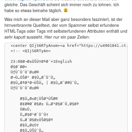
gleiche. Das Geschäft scheint sich immer noch zu lohnen. Ich
habe so etwas beinahe täglich.
Was mich an dieser Mail aber ganz besonders fasziniert, ist der
hirnverbrannte Quelltext, der vom Spammer selbst erfundene
HTML-Tags oder Tags mit selbsterfundenen Attributen enthält und
sehr kaputt
aussieht. Hier nur ein paar Zeilen:
<center QIjS6RTyAnom><a href="https://u4901841.ct.s
<!-- <QIjS6RTyAn>

23:08Ø¬Ø±ÙŠÙ†ØªØ´+1English

Ø§Ø¨Ø­Ø«

ÙƒÙˆÙˆÙˆØ±Ø©

Ø¬Ù…ÙŠØ¹ Ø§Ù„Ø¯ÙˆÙ„

Ø§Ù„ØªØ³Ø¬ÙŠÙ„ | Ø§Ù„Ø¯Ø®ÙˆÙ„

ÙƒÙˆÙˆÙˆØ±Ø©

    Ø§Ù„Ø±Ø¦ÙŠØ³ÙŠØ©

    Ø£Ø®Ø¨Ø§Ø± Ù…Ø³Ø§Ø¨Ù‚Ø§Øª

    ÙØ±Ù‚

    Ù„Ø§Ø¹Ø¨ÙˆÙ†

    Ù…Ø¨Ø§Ø±ÙŠØ§Øª

    Ø§Ù„Ø¢Ù†

    Ø§Ù„ÙŠÙˆÙ…
