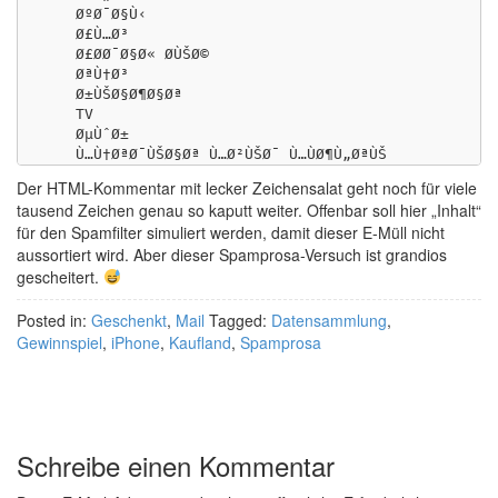
    ØºØ¯Ø§Ù‹

    Ø£Ù…Ø³

    Ø£Ø­Ø¯Ø§Ø« Ø­ÙŠØ©

    ØªÙ†Ø³

    Ø±ÙŠØ§Ø¶Ø§Øª

    TV

    ØµÙˆØ±

Der HTML-Kommentar mit lecker Zeichensalat geht noch für viele
tausend Zeichen genau so kaputt weiter. Offenbar soll hier „Inhalt“
für den Spamfilter simuliert werden, damit dieser E-Müll nicht
aussortiert wird. Aber dieser Spamprosa-Versuch ist grandios
gescheitert.
Posted in:
Geschenkt
,
Mail
Tagged:
Datensammlung
,
Gewinnspiel
,
iPhone
,
Kaufland
,
Spamprosa
Schreibe einen Kommentar