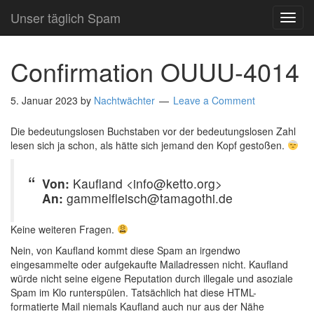
Unser täglich Spam
TOG
NAVI
Confirmation OUUU-4014
5. Januar 2023
by
Nachtwächter
Leave a Comment
Die bedeutungslosen Buchstaben vor der bedeutungslosen Zahl
lesen sich ja schon, als hätte sich jemand den Kopf gestoßen.
Von:
Kaufland <info@ketto.org>
An:
gammelfleisch@tamagothi.de
Keine weiteren Fragen.
Nein, von Kaufland kommt diese Spam an irgendwo
eingesammelte oder aufgekaufte Mailadressen nicht. Kaufland
würde nicht seine eigene Reputation durch illegale und asoziale
Spam im Klo runterspülen. Tatsächlich hat diese HTML-
formatierte Mail niemals Kaufland auch nur aus der Nähe