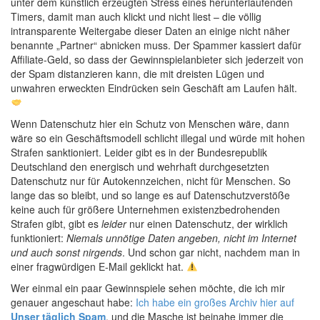
unter dem künstlich erzeugten Stress eines herunterlaufenden
Timers, damit man auch klickt und nicht liest – die völlig
intransparente Weitergabe dieser Daten an einige nicht näher
benannte „Partner“ abnicken muss. Der Spammer kassiert dafür
Affiliate-Geld, so dass der Gewinnspielanbieter sich jederzeit von
der Spam distanzieren kann, die mit dreisten Lügen und
unwahren erweckten Eindrücken sein Geschäft am Laufen hält.
Wenn Datenschutz hier ein Schutz von Menschen wäre, dann
wäre so ein Geschäftsmodell schlicht illegal und würde mit hohen
Strafen sanktioniert. Leider gibt es in der Bundesrepublik
Deutschland den energisch und wehrhaft durchgesetzten
Datenschutz nur für Autokennzeichen, nicht für Menschen. So
lange das so bleibt, und so lange es auf Datenschutzverstöße
keine auch für größere Unternehmen existenzbedrohenden
Strafen gibt, gibt es
leider
nur einen Datenschutz, der wirklich
funktioniert:
Niemals unnötige Daten angeben, nicht im Internet
und auch sonst nirgends
. Und schon gar nicht, nachdem man in
einer fragwürdigen E-Mail geklickt hat.
Wer einmal ein paar Gewinnspiele sehen möchte, die ich mir
genauer angeschaut habe:
Ich habe ein großes Archiv hier auf
Unser täglich Spam
, und die Masche ist beinahe immer die