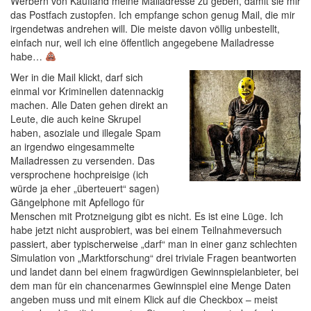
Werbern von Kaufland meine Mailadresse zu geben, damit sie mir
das Postfach zustopfen. Ich empfange schon genug Mail, die mir
irgendetwas andrehen will. Die meiste davon völlig unbestellt,
einfach nur, weil ich eine öffentlich angegebene Mailadresse
habe…
Wer in die Mail klickt, darf sich
einmal vor Kriminellen datennackig
machen. Alle Daten gehen direkt an
Leute, die auch keine Skrupel
haben, asoziale und illegale Spam
an irgendwo eingesammelte
Mailadressen zu versenden. Das
versprochene hochpreisige (ich
würde ja eher „überteuert“ sagen)
Gängelphone mit Apfellogo für
Menschen mit Protzneigung gibt es nicht. Es ist eine Lüge. Ich
habe jetzt nicht ausprobiert, was bei einem Teilnahmeversuch
passiert, aber typischerweise „darf“ man in einer ganz schlechten
Simulation von „Marktforschung“ drei triviale Fragen beantworten
und landet dann bei einem fragwürdigen Gewinnspielanbieter, bei
dem man für ein chancenarmes Gewinnspiel eine Menge Daten
angeben muss und mit einem Klick auf die Checkbox – meist