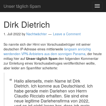
Unser täglich Spam
TOG
NAVI
Dirk Dietrich
1. Juli 2022
by
Nachtwächter
Leave a Comment
So nannte sich der Hirni von Vorschussbetrüger mit seiner
deutschen IP-Adresse eines mittlerweile
langsam anrüchig
werdenden VPN-Anbieters aus dem sonnigen Panama
, der heute
mittag hier auf
Unser täglich Spam
den folgenden Kommentar
zur Einleitung eines Vorschussbetruges veröffentlichen wollte,
aber leider am Spamfilter scheiterte:
Hallo allerseits, mein Name ist Dirk
Dietrich. Ich komme aus Deutschland. Ich
habe gerade mein Darlehen von Herrn
Claudio Ricciato erhalten. Sie sind eine
neue legitime Darlehensfirma von 2022,
und es ist nicht lange her, dass ich mein