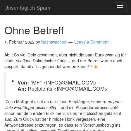
Unser täglich Spam
TOG
NAVI
Ohne Betreff
1. Februar 2022
by
Nachtwächter
Leave a Comment
Abt.: So viel Geld gewonnen, aber nicht die paar Euro zwanzig für
einen
richtigen
Dolmetscher übrig… und der Betreff wurde auch
gespart, damit alles gespendet werden kann!!1!
Von:
"MF" <INFO@GMAIL.COM>
An:
Recipients <INFO@GMAIL.COM>
Diese Mail geht nicht an nur einen Empfänger, sondern
an ganz
viele Empfänger gleichzeitig
– und die Absenderadresse sieht
schon auf dem ersten Blick mehr als nur ein bisschen gefälscht
aus. Zum Glück hat der hirnlose Honk vergessen, eine
Antwortadresse einzutragen, so dass sein Vorschussbetrug ins
Leere läuft, selbst, wenn ein Empfänger auf die dürftig