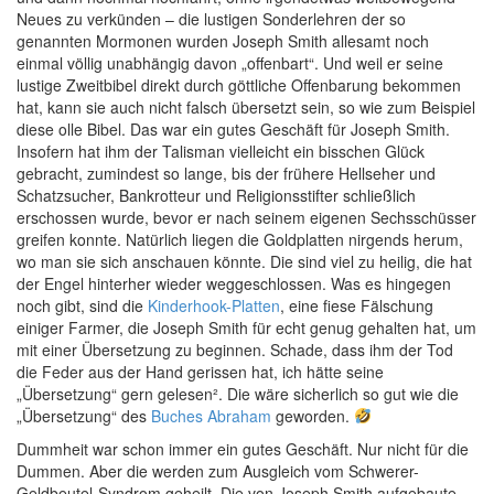
Neues zu verkünden – die lustigen Sonderlehren der so
genannten Mormonen wurden Joseph Smith allesamt noch
einmal völlig unabhängig davon „offenbart“. Und weil er seine
lustige Zweitbibel direkt durch göttliche Offenbarung bekommen
hat, kann sie auch nicht falsch übersetzt sein, so wie zum Beispiel
diese olle Bibel. Das war ein gutes Geschäft für Joseph Smith.
Insofern hat ihm der Talisman vielleicht ein bisschen Glück
gebracht, zumindest so lange, bis der frühere Hellseher und
Schatzsucher, Bankrotteur und Religionsstifter schließlich
erschossen wurde, bevor er nach seinem eigenen Sechsschüsser
greifen konnte. Natürlich liegen die Goldplatten nirgends herum,
wo man sie sich anschauen könnte. Die sind viel zu heilig, die hat
der Engel hinterher wieder weggeschlossen. Was es hingegen
noch gibt, sind die
Kinderhook-Platten
, eine fiese Fälschung
einiger Farmer, die Joseph Smith für echt genug gehalten hat, um
mit einer Übersetzung zu beginnen. Schade, dass ihm der Tod
die Feder aus der Hand gerissen hat, ich hätte seine
„Übersetzung“ gern gelesen². Die wäre sicherlich so gut wie die
„Übersetzung“ des
Buches Abraham
geworden.
Dummheit war schon immer ein gutes Geschäft. Nur nicht für die
Dummen. Aber die werden zum Ausgleich vom Schwerer-
Geldbeutel-Syndrom geheilt. Die von Joseph Smith aufgebaute