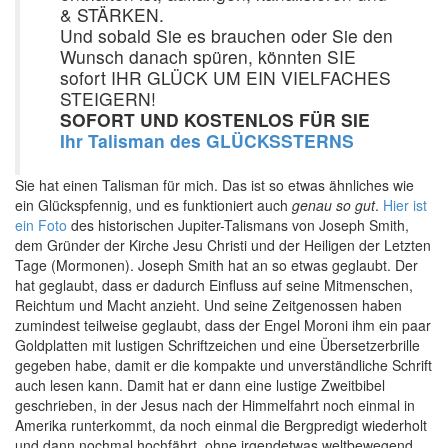
& STÄRKEN.
Und sobald Sie es brauchen oder Sie den
Wunsch danach spüren, könnten SIE
sofort IHR GLÜCK UM EIN VIELFACHES
STEIGERN!
SOFORT UND KOSTENLOS FÜR SIE
Ihr Talisman des GLÜCKSSTERNS
Sie hat einen Talisman für mich. Das ist so etwas ähnliches wie
ein Glückspfennig, und es funktioniert auch
genau so gut
.
Hier ist
ein Foto
des historischen Jupiter-Talismans von Joseph Smith,
dem Gründer der Kirche Jesu Christi und der Heiligen der Letzten
Tage (Mormonen). Joseph Smith hat an so etwas geglaubt. Der
hat geglaubt, dass er dadurch Einfluss auf seine Mitmenschen,
Reichtum und Macht anzieht. Und seine Zeitgenossen haben
zumindest teilweise geglaubt, dass der Engel Moroni ihm ein paar
Goldplatten mit lustigen Schriftzeichen und eine Übersetzerbrille
gegeben habe, damit er die kompakte und unverständliche Schrift
auch lesen kann. Damit hat er dann eine lustige Zweitbibel
geschrieben, in der Jesus nach der Himmelfahrt noch einmal in
Amerika runterkommt, da noch einmal die Bergpredigt wiederholt
und dann nochmal hochfährt, ohne irgendetwas weltbewegend