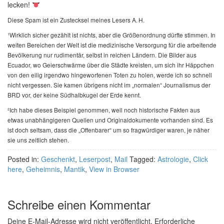
lecken!
Diese Spam ist ein Zustecksel meines Lesers A. H.
¹Wirklich sicher gezählt ist nichts, aber die Größenordnung dürfte stimmen. In
weiten Bereichen der Welt ist die medizinische Versorgung für die arbeitende
Bevölkerung nur rudimentär, selbst in reichen Ländern. Die Bilder aus
Ecuador, wo Geierschwärme über die Städte kreisten, um sich ihr Häppchen
von den eilig irgendwo hingeworfenen Toten zu holen, werde ich so schnell
nicht vergessen. Sie kamen übrigens nicht im „normalen“ Journalismus der
BRD vor, der keine Südhalbkugel der Erde kennt.
²Ich habe dieses Beispiel genommen, weil noch historische Fakten aus
etwas unabhängigeren Quellen und Originaldokumente vorhanden sind. Es
ist doch seltsam, dass die „Offenbarer“ um so fragwürdiger waren, je näher
sie uns zeitlich stehen.
Posted in:
Geschenkt
,
Leserpost
,
Mail
Tagged:
Astrologie
,
Click
here
,
Geheimnis
,
Mantik
,
View in Browser
Schreibe einen Kommentar
Deine E-Mail-Adresse wird nicht veröffentlicht.
Erforderliche