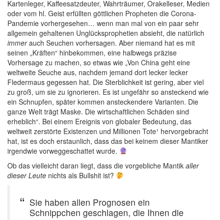
Kartenleger, Kaffeesatzdeuter, Wahrträumer, Orakelleser, Medien
oder vom hl. Geist erfüllten göttlichen Propheten die Corona-
Pandemie vorhergesehen… wenn man mal von ein paar sehr
allgemein gehaltenen Unglücksprophetien absieht, die natürlich
immer
auch Seuchen vorhersagen. Aber niemand hat es mit
seinen „Kräften“ hinbekommen, eine halbwegs präzise
Vorhersage zu machen, so etwas wie „Von China geht eine
weltweite Seuche aus, nachdem jemand dort lecker lecker
Fledermaus gegessen hat. Die Sterblichkeit ist gering, aber viel
zu groß, um sie zu ignorieren. Es ist ungefähr so ansteckend wie
ein Schnupfen, später kommen ansteckendere Varianten. Die
ganze Welt trägt Maske. Die wirtschaftlichen Schäden sind
erheblich“. Bei einem Ereignis von globaler Bedeutung, das
weltweit zerstörte Existenzen und Millionen Tote¹ hervorgebracht
hat, ist es doch erstaunlich, dass das bei keinem dieser Mantiker
irgendwie vorweggeschattet wurde.
Ob das vielleicht daran liegt, dass die vorgebliche Mantik
aller
dieser Leute
nichts als Bullshit ist?
Sie haben allen Prognosen ein
Schnippchen geschlagen, die Ihnen die